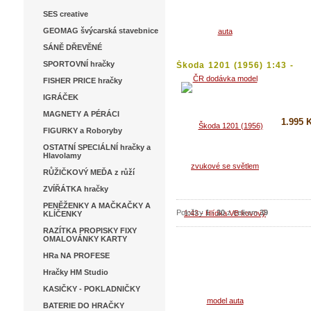
SES creative
Koupi
GEOMAG švýcarská stavebnice
Detai
SÁNĚ DŘEVĚNÉ
SPORTOVNÍ hračky
Škoda 1201 (1956) 1:43 -
Hlídka...
FISHER PRICE hračky
IGRÁČEK
MAGNETY A PÉRÁCI
1.995 
FIGURKY a Roboryby
OSTATNÍ SPECIÁLNÍ hračky a
Koupi
Hlavolamy
Detai
RŮŽIČKOVÝ MEĎA z růží
ZVÍŘÁTKA hračky
PENĚŽENKY A MAČKAČKY A
Položky
1
-
20
z celkem
39
KLÍČENKY
RAZÍTKA PROPISKY FIXY
OMALOVÁNKY KARTY
HRa NA PROFESE
Hračky HM Studio
KASIČKY - POKLADNIČKY
BATERIE DO HRAČKY