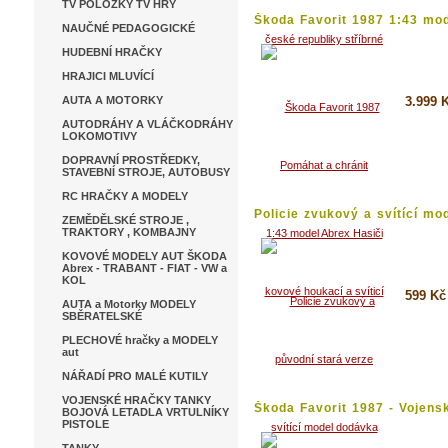
TV POLOŽKY TV HRY
Škoda Favorit 1987 1:43 mode
NAUČNÉ PEDAGOGICKÉ
HUDEBNÍ HRAČKY
HRAJICI MLUVÍCÍ
AUTA A MOTORKY
3.999 
AUTODRÁHY A VLÁČKODRÁHY
LOKOMOTIVY
Koupi
DOPRAVNÍ PROSTŘEDKY,
Detai
STAVEBNÍ STROJE, AUTOBUSY
RC HRAČKY A MODELY
Policie zvukový a svítící mod
ZEMĚDĚLSKÉ STROJE ,
TRAKTORY , KOMBAJNY
KOVOVÉ MODELY AUT ŠKODA
Abrex - TRABANT - FIAT - VW a
KOL
599 Kč
AUTA a Motorky MODELY
SBĚRATELSKÉ
Koupi
PLECHOVÉ hračky a MODELY
aut
Detai
NÁŘADÍ PRO MALÉ KUTILY
VOJENSKÉ HRAČKY TANKY
Škoda Favorit 1987 - Vojensk
BOJOVÁ LETADLA VRTULNÍKY
PISTOLE