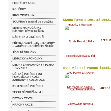
Koupi
POSTÝLKY AKCE
Detai
KOLÉBKY
PROUTĚNÉ koše
Škoda Favorit 1991 až 1992..
SOUPRAVY textilní do postýlky
SERVIS NA KOČÁRKY -
Náhradní díly ke kočárku
NÁBYTEK A JINÉ ZBOŽÍ
3.999 
PŘEBALOVACÍ pulty + KOMODY
+ VANIČKY + KOJÍCÍ POLŠTAŘE
Koupi
JÍDELNÍ ŽIDLIČKY
Detai
LEHAČKY a POHOVKY
DEKY + ZAVINOVAČKY + PLYMA
+ RUČNIKY
Auto Městské Policie české..
DĚTSKÉ POTŘEBY DO
POKOJÍČKU + KOŠE +
ZÁBRANY + KOLOTOČE
KOJENECKÉ POTŘEBY
489 Kč
TEXTILNÍ ZBOŽÍ dětské
Koupi
DĚTSKÝ TEXTIL
Detai
HRAČKY AKCE