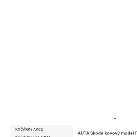
Homepage
Obchodní podmínky
Prodejna kočárků
Dárkové p
Katalog zboží
Kočárky NEC
»
HRAČKY 
KOČÁRKY AKCE
AUTA Škoda kovový model P
AUTA Škoda kovový model P