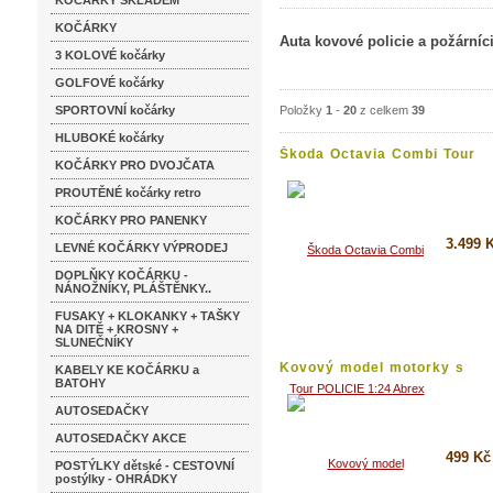
KOČÁRKY SKLADEM
KOČÁRKY
Auta kovové policie a požárníc
3 KOLOVÉ kočárky
GOLFOVÉ kočárky
SPORTOVNÍ kočárky
Položky
1
-
20
z celkem
39
HLUBOKÉ kočárky
Škoda Octavia Combi Tour
KOČÁRKY PRO DVOJČATA
POLICIE...
PROUTĚNÉ kočárky retro
KOČÁRKY PRO PANENKY
3.499 
LEVNÉ KOČÁRKY VÝPRODEJ
DOPLŇKY KOČÁRKU -
Koupi
NÁNOŽNÍKY, PLÁŠTĚNKY..
Detai
FUSAKY + KLOKANKY + TAŠKY
NA DITĚ + KROSNY +
SLUNEČNÍKY
Kovový model motorky s
KABELY KE KOČÁRKU a
figurkami...
BATOHY
AUTOSEDAČKY
AUTOSEDAČKY AKCE
499 Kč
POSTÝLKY dětské - CESTOVNÍ
postýlky - OHRÁDKY