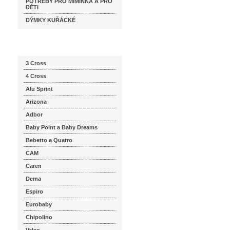
POTŘEBY PRO MIMINKA A PRO
DĚTI
DÝMKY KUŘÁCKÉ
Katalog značek
3 Cross
4 Cross
Alu Sprint
Arizona
Adbor
Baby Point a Baby Dreams
Bebetto a Quatro
CAM
Caren
Dema
Espiro
Eurobaby
Chipolino