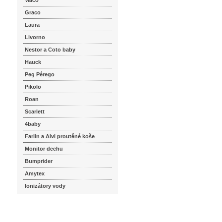
Valco
Graco
Laura
Livorno
Nestor a Coto baby
Hauck
Peg Pérego
Pikolo
Roan
Scarlett
4baby
Farlin a Alvi proutěné koše
Monitor dechu
Bumprider
Amytex
Ionizátory vody
seznam.cz