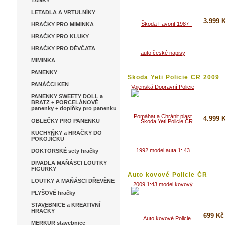
TANKY
LETADLA A VRTULNÍKY
3.999 
HRAČKY PRO MIMINKA
HRAČKY PRO KLUKY
Koupi
HRAČKY PRO DĚVČATA
Detai
MIMINKA
PANENKY
Škoda Yeti Policie ČR 2009
1:43...
PANÁČCI KEN
PANENKY SWEETY DOLL a
BRATZ + PORCELÁNOVÉ
panenky + doplňky pro panenku
4.999 
OBLEČKY PRO PANENKU
KUCHYŇKY a HRAČKY DO
Koupi
POKOJÍČKU
DOKTORSKÉ sety hračky
Detai
DIVADLA MAŇÁSCI LOUTKY
FIGURKY
Auto kovové Policie ČR
LOUTKY A MAŇÁSCI DŘEVĚNE
dodávka...
PLYŠOVÉ hračky
STAVEBNICE a KREATIVNÍ
HRAČKY
699 Kč
MERKUR stavebnice