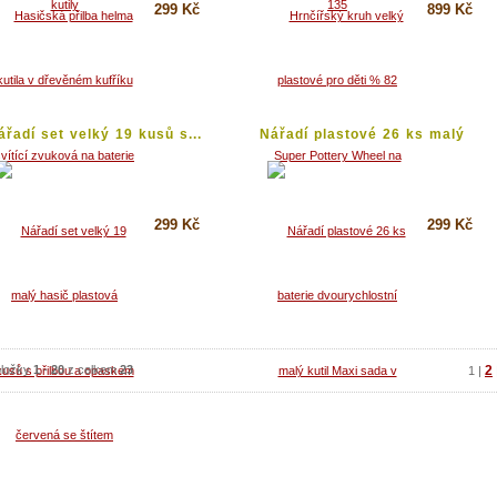
299 Kč
899 Kč
Koupit
Koupit
Detail
Detail
ářadí set velký 19 kusů s...
Nářadí plastové 26 ks malý
kutil...
299 Kč
299 Kč
Koupit
Koupit
Detail
Detail
ložky
1
-
20
z celkem
23
2
1
|