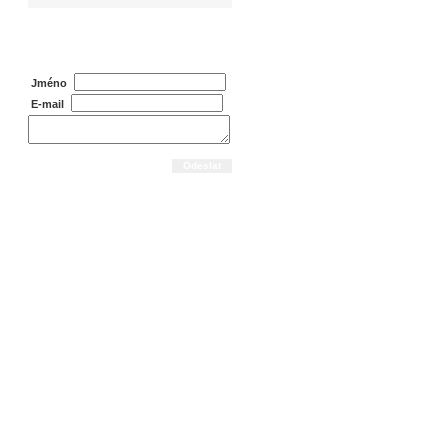
Dotaz na prodejce
Jméno
E-mail