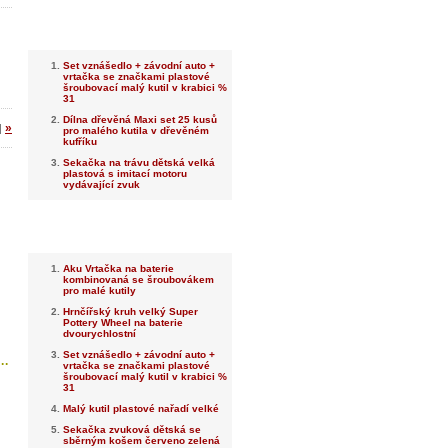
Nejnovější
Set vznášedlo + závodní auto +
vrtačka se značkami plastové
šroubovací malý kutil v krabici %
31
Dílna dřevěná Maxi set 25 kusů
»
|
pro malého kutila v dřevěném
kufříku
Sekačka na trávu dětská velká
plastová s imitací motoru
vydávající zvuk
Nejprodávanější
Aku Vrtačka na baterie
kombinovaná se šroubovákem
pro malé kutily
Hrnčířský kruh velký Super
Pottery Wheel na baterie
dvourychlostní
Set vznášedlo + závodní auto +
..
vrtačka se značkami plastové
šroubovací malý kutil v krabici %
31
Malý kutil plastové nařadí velké
Sekačka zvuková dětská se
sběrným košem červeno zelená