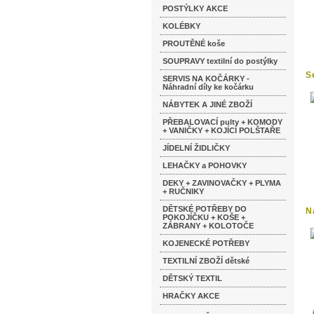
POSTÝLKY AKCE
KOLÉBKY
PROUTĚNÉ koše
SOUPRAVY textilní do postýlky
S
SERVIS NA KOČÁRKY -
Náhradní díly ke kočárku
NÁBYTEK A JINÉ ZBOŽÍ
PŘEBALOVACÍ pulty + KOMODY
+ VANIČKY + KOJÍCÍ POLŠTAŘE
JÍDELNÍ ŽIDLIČKY
LEHAČKY a POHOVKY
DEKY + ZAVINOVAČKY + PLYMA
+ RUČNIKY
DĚTSKÉ POTŘEBY DO
N
POKOJÍČKU + KOŠE +
ZÁBRANY + KOLOTOČE
KOJENECKÉ POTŘEBY
TEXTILNÍ ZBOŽÍ dětské
DĚTSKÝ TEXTIL
HRAČKY AKCE