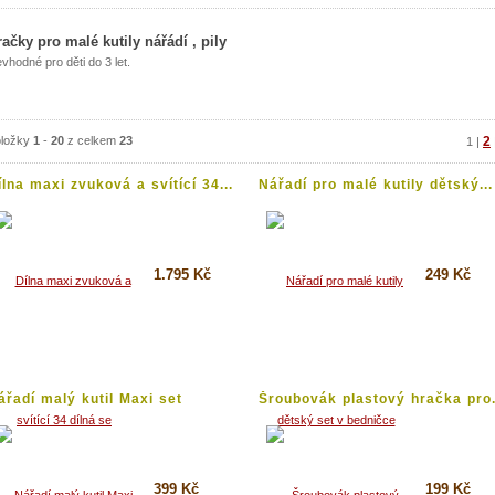
račky pro malé kutily nářádí , pily
vhodné pro děti do 3 let.
ložky
1
-
20
z celkem
23
2
1
|
ílna maxi zvuková a svítící 34...
Nářadí pro malé kutily dětský...
1.795 Kč
249 Kč
Koupit
Koupit
Detail
Detail
ářadí malý kutil Maxi set
Šroubovák plastový hračka pro.
lké...
399 Kč
199 Kč