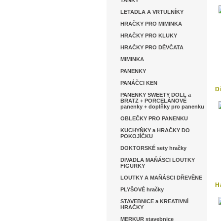
TANKY
LETADLA A VRTULNÍKY
HRAČKY PRO MIMINKA
HRAČKY PRO KLUKY
HRAČKY PRO DĚVČATA
MIMINKA
PANENKY
PANÁČCI KEN
D
PANENKY SWEETY DOLL a
BRATZ + PORCELÁNOVÉ
panenky + doplňky pro panenku
OBLEČKY PRO PANENKU
KUCHYŇKY a HRAČKY DO
POKOJÍČKU
DOKTORSKÉ sety hračky
DIVADLA MAŇÁSCI LOUTKY
FIGURKY
LOUTKY A MAŇÁSCI DŘEVĚNE
H
PLYŠOVÉ hračky
STAVEBNICE a KREATIVNÍ
HRAČKY
MERKUR stavebnice