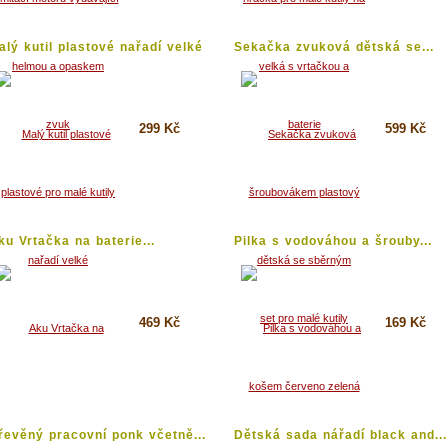
alý kutil plastové nařadí velké
Sekačka zvuková dětská se...
299 Kč
599 Kč
Koupit
Koupit
Detail
Detail
ku Vrtačka na baterie...
Pilka s vodováhou a šrouby...
469 Kč
169 Kč
Koupit
Koupit
Detail
Detail
řevěný pracovní ponk včetně...
Dětská sada nářadí black and...