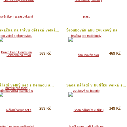
Koupit
Koupit
Detail
Detail
ekačka na trávu dětská velká...
Šroubovák aku zvukový na
baterie...
369 Kč
469 Kč
Koupit
Koupit
Detail
Detail
ářadí velký set s helmou a...
Sada nářadí v kufříku velká s...
289 Kč
349 Kč
Koupit
Koupit
Detail
Detail