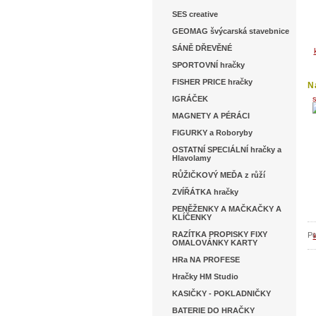
SES creative
GEOMAG švýcarská stavebnice
SÁNĚ DŘEVĚNÉ
SPORTOVNÍ hračky
FISHER PRICE hračky
N
IGRÁČEK
MAGNETY A PÉRÁCI
FIGURKY a Roboryby
OSTATNÍ SPECIÁLNÍ hračky a
Hlavolamy
RŮŽIČKOVÝ MEĎA z růží
ZVÍŘÁTKA hračky
PENĚŽENKY A MAČKAČKY A
KLÍČENKY
RAZÍTKA PROPISKY FIXY
Po
OMALOVÁNKY KARTY
HRa NA PROFESE
Hračky HM Studio
KASIČKY - POKLADNIČKY
BATERIE DO HRAČKY