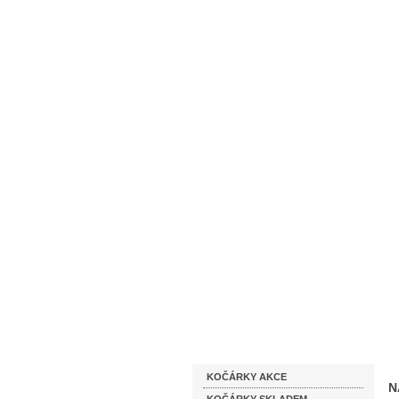
Homepage
Obchodní podmínky
Katalog zboží
KOČÁRKY AKCE
N