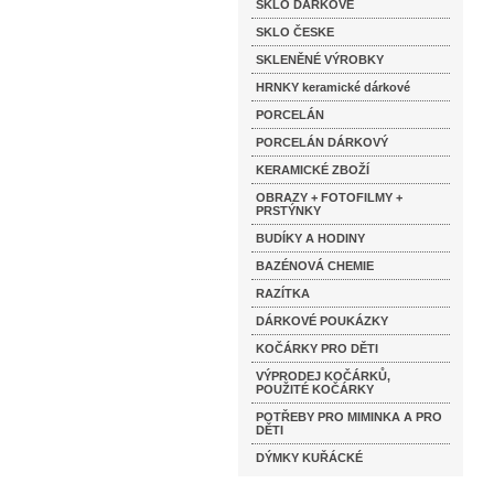
SKLO DÁRKOVÉ
SKLO ČESKE
SKLENĚNÉ VÝROBKY
HRNKY keramické dárkové
PORCELÁN
PORCELÁN DÁRKOVÝ
KERAMICKÉ ZBOŽÍ
OBRAZY + FOTOFILMY +
PRSTÝNKY
BUDÍKY A HODINY
BAZÉNOVÁ CHEMIE
RAZÍTKA
DÁRKOVÉ POUKÁZKY
KOČÁRKY PRO DĚTI
VÝPRODEJ KOČÁRKŮ,
POUŽITÉ KOČÁRKY
POTŘEBY PRO MIMINKA A PRO
DĚTI
DÝMKY KUŘÁCKÉ