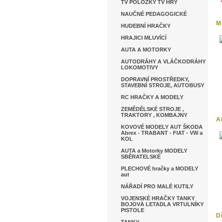
TV POLOŽKY TV HRY
NAUČNÉ PEDAGOGICKÉ
M
HUDEBNÍ HRAČKY
HRAJICI MLUVÍCÍ
AUTA A MOTORKY
AUTODRÁHY A VLÁČKODRÁHY
LOKOMOTIVY
DOPRAVNÍ PROSTŘEDKY,
STAVEBNÍ STROJE, AUTOBUSY
RC HRAČKY A MODELY
ZEMĚDĚLSKÉ STROJE ,
TRAKTORY , KOMBAJNY
A
KOVOVÉ MODELY AUT ŠKODA
Abrex - TRABANT - FIAT - VW a
KOL
AUTA a Motorky MODELY
SBĚRATELSKÉ
PLECHOVÉ hračky a MODELY
aut
NÁŘADÍ PRO MALÉ KUTILY
VOJENSKÉ HRAČKY TANKY
BOJOVÁ LETADLA VRTULNÍKY
PISTOLE
D