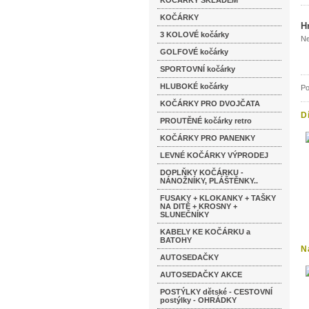
KOČÁRKY SKLADEM
KOČÁRKY
H
3 KOLOVÉ kočárky
Ne
GOLFOVÉ kočárky
SPORTOVNÍ kočárky
HLUBOKÉ kočárky
Po
KOČÁRKY PRO DVOJČATA
D
PROUTĚNÉ kočárky retro
KOČÁRKY PRO PANENKY
LEVNÉ KOČÁRKY VÝPRODEJ
DOPLŇKY KOČÁRKU -
NÁNOŽNÍKY, PLÁŠTĚNKY..
FUSAKY + KLOKANKY + TAŠKY
NA DITĚ + KROSNY +
SLUNEČNÍKY
KABELY KE KOČÁRKU a
BATOHY
N
AUTOSEDAČKY
ve
AUTOSEDAČKY AKCE
POSTÝLKY dětské - CESTOVNÍ
postýlky - OHRÁDKY