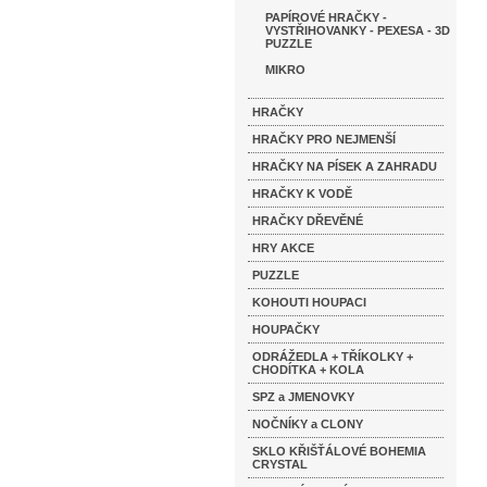
PAPÍROVÉ HRAČKY -
VYSTŘIHOVANKY - PEXESA - 3D
PUZZLE
MIKRO
HRAČKY
HRAČKY PRO NEJMENŠÍ
HRAČKY NA PÍSEK A ZAHRADU
HRAČKY K VODĚ
HRAČKY DŘEVĚNÉ
HRY AKCE
PUZZLE
KOHOUTI HOUPACI
HOUPAČKY
ODRÁŽEDLA + TŘÍKOLKY +
CHODÍTKA + KOLA
SPZ a JMENOVKY
NOČNÍKY a CLONY
SKLO KŘIŠŤÁLOVÉ BOHEMIA
CRYSTAL