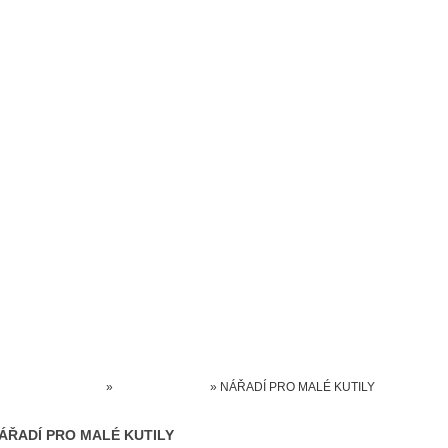
Prodejna kočárků
Dárkové poukázky
Odkazy
Slovensko
Kontak
Kočárky NEC
»
HRAČKY AKCE
»
NÁŘADÍ PRO MALÉ KUTILY
ÁŘADÍ PRO MALÉ KUTILY