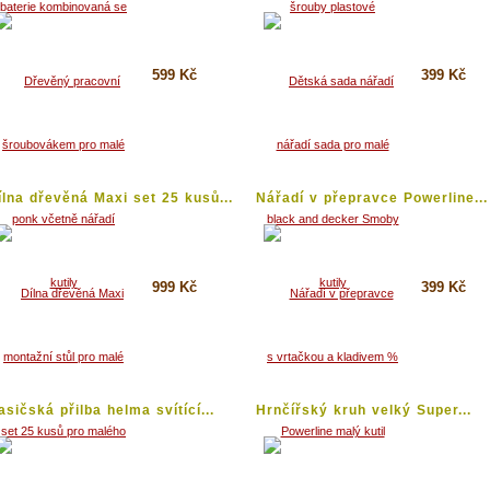
599 Kč
399 Kč
Koupit
Koupit
Detail
Detail
ílna dřevěná Maxi set 25 kusů...
Nářadí v přepravce Powerline...
999 Kč
399 Kč
Koupit
Koupit
Detail
Detail
asičská přilba helma svítící...
Hrnčířský kruh velký Super...