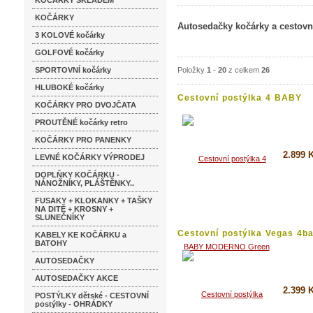
KOČÁRKY SKLADEM
KOČÁRKY
Autosedačky kočárky a cestovní
3 KOLOVÉ kočárky
GOLFOVÉ kočárky
SPORTOVNÍ kočárky
Položky
1
-
20
z celkem
26
HLUBOKÉ kočárky
Cestovní postýlka 4 BABY
KOČÁRKY PRO DVOJČATA
MODERNO...
PROUTĚNÉ kočárky retro
KOČÁRKY PRO PANENKY
2.899 
LEVNÉ KOČÁRKY VÝPRODEJ
DOPLŇKY KOČÁRKU -
Koupi
NÁNOŽNÍKY, PLÁŠTĚNKY..
Detai
FUSAKY + KLOKANKY + TAŠKY
NA DITĚ + KROSNY +
SLUNEČNÍKY
Cestovní postýlka Vegas 4b
KABELY KE KOČÁRKU a
Asia
BATOHY
AUTOSEDAČKY
AUTOSEDAČKY AKCE
2.399 
POSTÝLKY dětské - CESTOVNÍ
postýlky - OHRÁDKY