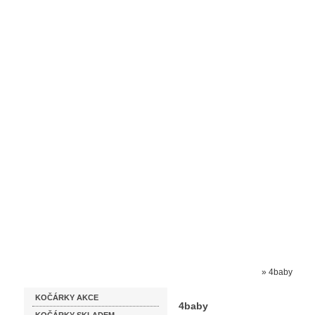
Homepage
Obchodní podmínky
Prodejna kočárků
Dárkové p
Katalog zboží
Kočárky NEC
»
4baby
KOČÁRKY AKCE
4baby