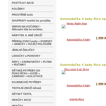
Koupi
POSTÝLKY AKCE
Detai
KOLÉBKY
PROUTĚNÉ koše
Autosedačka 4 baby Rico sp
SOUPRAVY textilní do postýlky
9...
SERVIS NA KOČÁRKY -
Náhradní díly ke kočárku
NÁBYTEK A JINÉ ZBOŽÍ
1.999 
PŘEBALOVACÍ pulty + KOMODY
+ VANIČKY + KOJÍCÍ POLŠTAŘE
Koupi
JÍDELNÍ ŽIDLIČKY
Detai
LEHAČKY a POHOVKY
DEKY + ZAVINOVAČKY + PLYMA
+ RUČNIKY
Autosedačka 4 baby Rico sp
9...
DĚTSKÉ POTŘEBY DO
POKOJÍČKU + KOŠE +
ZÁBRANY + KOLOTOČE
KOJENECKÉ POTŘEBY
1.999 
TEXTILNÍ ZBOŽÍ dětské
Koupi
DĚTSKÝ TEXTIL
Detai
HRAČKY AKCE
HRAČKY