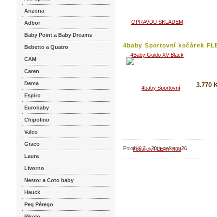
Koupi
Arizona
Detai
Adbor
Baby Point a Baby Dreams
4baby Sportovní kočárek FL
Bebetto a Quatro
Red
CAM
Caren
Dema
3.770 
Espiro
Koupi
Eurobaby
Detai
Chipolino
Valco
Graco
Položky
1
-
20
z celkem
26
Laura
Livorno
Nestor a Coto baby
Hauck
Peg Pérego
Pikolo