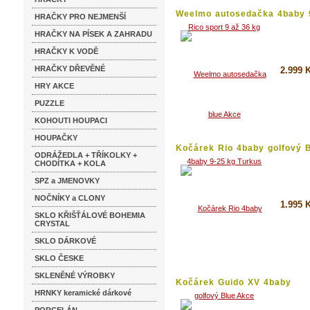
Weelmo autosedačka 4baby 
HRAČKY PRO NEJMENŠÍ
kg...
HRAČKY NA PÍSEK A ZAHRADU
HRAČKY K VODĚ
HRAČKY DŘEVĚNÉ
2.999 
HRY AKCE
Koupi
PUZZLE
Detai
KOHOUTI HOUPACI
HOUPAČKY
Kočárek Rio 4baby golfový 
ODRÁŽEDLA + TŘÍKOLKY +
Akce
CHODÍTKA + KOLA
SPZ a JMENOVKY
NOČNÍKY a CLONY
1.995 
SKLO KŘIŠŤÁLOVÉ BOHEMIA
CRYSTAL
Koupi
SKLO DÁRKOVÉ
Detai
SKLO ČESKE
SKLENĚNÉ VÝROBKY
Kočárek Guido XV 4baby
sportovní...
HRNKY keramické dárkové