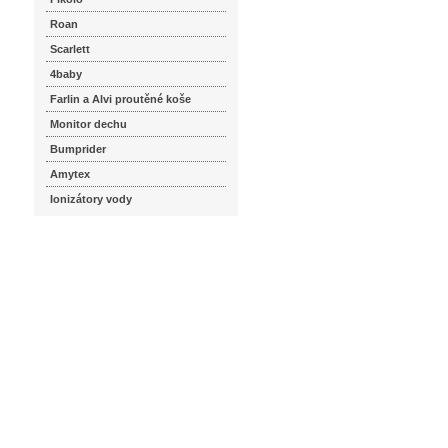
Roan
Scarlett
4baby
Farlin a Alvi proutěné koše
Monitor dechu
Bumprider
Amytex
Ionizátory vody
seznam.cz