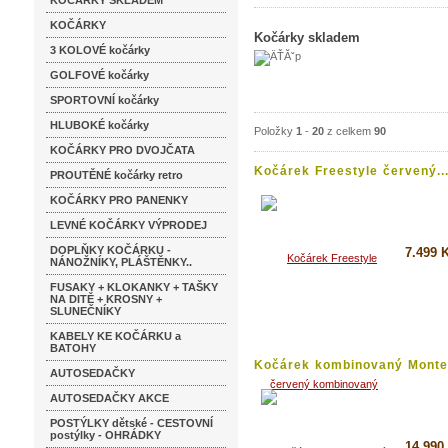
KOČÁRKY SKLADEM
KOČÁRKY
Kočárky skladem
3 KOLOVÉ kočárky
GOLFOVÉ kočárky
SPORTOVNÍ kočárky
HLUBOKÉ kočárky
Položky
1
-
20
z celkem
90
KOČÁRKY PRO DVOJČATA
Kočárek Freestyle červený..
PROUTĚNÉ kočárky retro
KOČÁRKY PRO PANENKY
LEVNÉ KOČÁRKY VÝPRODEJ
DOPLŇKY KOČÁRKU -
7.499 
NÁNOŽNÍKY, PLÁŠTĚNKY..
FUSAKY + KLOKANKY + TAŠKY
Koupi
NA DITĚ + KROSNY +
SLUNEČNÍKY
Detai
KABELY KE KOČÁRKU a
BATOHY
Kočárek kombinovaný Monte.
AUTOSEDAČKY
AUTOSEDAČKY AKCE
POSTÝLKY dětské - CESTOVNÍ
postýlky - OHRÁDKY
14.990