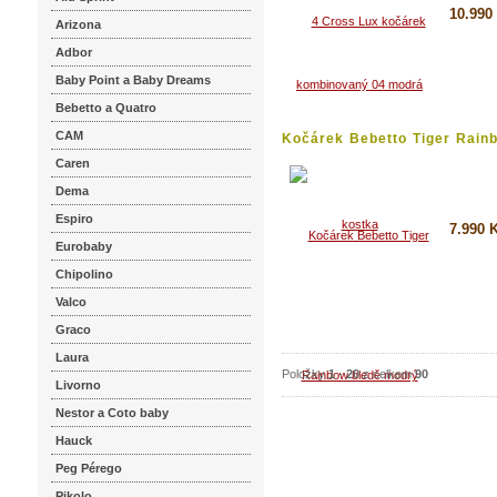
10.990
Arizona
Adbor
Koupi
Baby Point a Baby Dreams
Detai
Bebetto a Quatro
CAM
Kočárek Bebetto Tiger Rainb
Caren
Dema
Espiro
7.990 
Eurobaby
Koupi
Chipolino
Detai
Valco
Graco
Laura
Položky
1
-
20
z celkem
90
Livorno
Nestor a Coto baby
Hauck
Peg Pérego
Pikolo