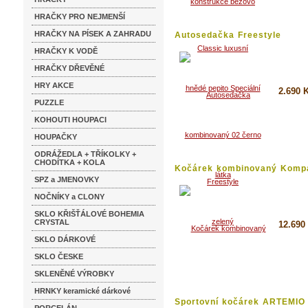
Detai
HRAČKY PRO NEJMENŠÍ
HRAČKY NA PÍSEK A ZAHRADU
Autosedačka Freestyle
HRAČKY K VODĚ
HRAČKY DŘEVĚNÉ
HRY AKCE
2.690 
PUZZLE
Koupi
KOHOUTI HOUPACI
Detai
HOUPAČKY
ODRÁŽEDLA + TŘÍKOLKY +
CHODÍTKA + KOLA
Kočárek kombinovaný Kompa
SPZ a JMENOVKY
NOČNÍKY a CLONY
SKLO KŘIŠŤÁLOVÉ BOHEMIA
CRYSTAL
12.690
SKLO DÁRKOVÉ
Koupi
SKLO ČESKE
Detai
SKLENĚNÉ VÝROBKY
HRNKY keramické dárkové
Sportovní kočárek ARTEMIO