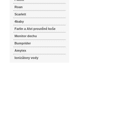
Roan
Scarlett
4baby
Farlin a Alvi proutěné koše
Monitor dechu
Bumprider
Amytex
Ionizátory vody
seznam.cz