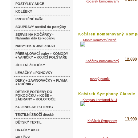
POSTÝLKY AKCE
KOLÉBKY
Koupi
PROUTĚNÉ koše
Detai
SOUPRAVY textilní do postýlky
Kočárek kombinovaný Kompa
SERVIS NA KOČÁRKY -
Náhradní díly ke kočárku
NÁBYTEK A JINÉ ZBOŽÍ
PŘEBALOVACÍ pulty + KOMODY
+ VANIČKY + KOJÍCÍ POLŠTAŘE
12.690
JÍDELNÍ ŽIDLIČKY
Koupi
LEHAČKY a POHOVKY
Detai
DEKY + ZAVINOVAČKY + PLYMA
+ RUČNIKY
DĚTSKÉ POTŘEBY DO
Kočárek Symphony Classic
POKOJÍČKU + KOŠE +
luxusní...
ZÁBRANY + KOLOTOČE
KOJENECKÉ POTŘEBY
TEXTILNÍ ZBOŽÍ dětské
13.990
DĚTSKÝ TEXTIL
HRAČKY AKCE
Koupi
HRAČKY