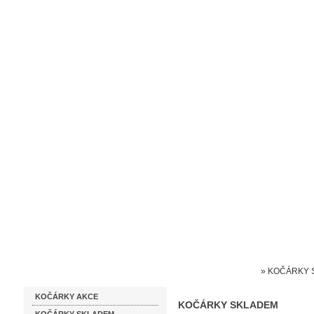
Homepage
Obchodní podmínky
Prodejna kočárků
Dárkové p
Katalog zboží
Kočárky NEC
»
KOČÁRKY 
KOČÁRKY AKCE
KOČÁRKY SKLADEM