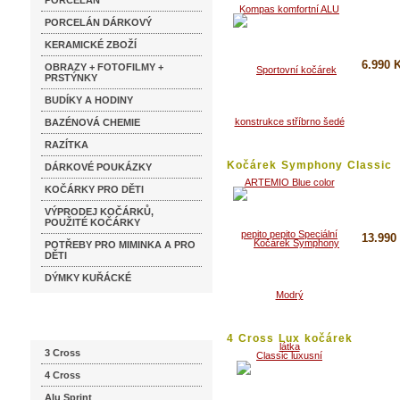
PORCELÁN
Blue...
PORCELÁN DÁRKOVÝ
KERAMICKÉ ZBOŽÍ
6.990 
OBRAZY + FOTOFILMY +
PRSTÝNKY
BUDÍKY A HODINY
Koupi
BAZÉNOVÁ CHEMIE
Detai
RAZÍTKA
Kočárek Symphony Classic
DÁRKOVÉ POUKÁZKY
luxusní...
KOČÁRKY PRO DĚTI
VÝPRODEJ KOČÁRKŮ,
POUŽITÉ KOČÁRKY
13.990
POTŘEBY PRO MIMINKA A PRO
DĚTI
Koupi
DÝMKY KUŘÁCKÉ
Detai
Katalog značek
4 Cross Lux kočárek
3 Cross
4 Cross
Alu Sprint