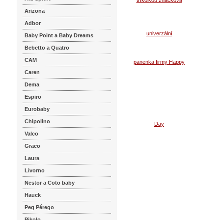
Koupi
Arizona
Adbor
Baby Point a Baby Dreams
Bebetto a Quatro
CAM
Caren
Dema
Espiro
Eurobaby
Chipolino
Valco
Graco
Laura
Livorno
Nestor a Coto baby
Hauck
Peg Pérego
Pikolo