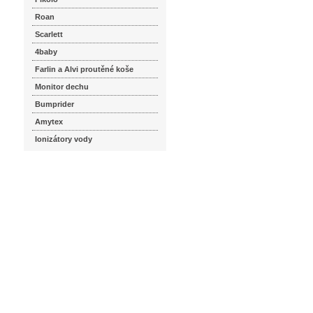
Roan
Scarlett
4baby
Farlin a Alvi proutěné koše
Monitor dechu
Bumprider
Amytex
Ionizátory vody
seznam.cz