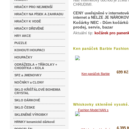
Náš internetový obchod je z
CHRUDIMI.
HRAČKY PRO NEJMENŠÍ
CENY uveřejněné v internetov
HRAČKY NA PÍSEK A ZAHRADU
internet a NELZE JE NÁROKOV
HRAČKY K VODĚ
Kočárky NEC - Dům kočárků 
prodej, servis, bazar
HRAČKY DŘEVĚNÉ
Aktuální tip:
kočárek pro panen
HRY AKCE
PUZZLE
Ken panáček Barbie Fashion
KOHOUTI HOUPACI
Model...
HOUPAČKY
ODRÁŽEDLA + TŘÍKOLKY +
CHODÍTKA + KOLA
699 Kč
SPZ a JMENOVKY
NOČNÍKY a CLONY
Detai
SKLO KŘIŠŤÁLOVÉ BOHEMIA
Koupi
CRYSTAL
SKLO DÁRKOVÉ
Whiskovky skleněné vysoké.
SKLO ČESKE
SKLENĚNÉ VÝROBKY
HRNKY keramické dárkové
4.395 