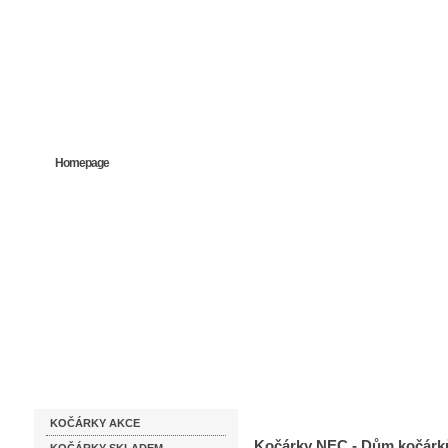
Homepage
Obchodní podmínky
Prodejna kočárků
Dárkové p
Katalog zboží
Kočárky NEC
KOČÁRKY AKCE
Kočárky NEC - Dům kočárk