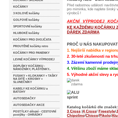
KOČÁRKY SKLADEM
Před radostnou událostí navštivt
KOČÁRKY
pro miminka, kde najdete široký
výrobců !
3 KOLOVÉ kočárky
GOLFOVÉ kočárky
AKČNÍ VÝPRODEJ KOČ
SPORTOVNÍ kočárky
KE KAŽDÉMU KOČÁRKU 
DÁREK ZDARMA
HLUBOKÉ kočárky
KOČÁRKY PRO DVOJČATA
PROČ U NÁS NAKUPOVAT 
PROUTĚNÉ kočárky retro
1.
Nejširší nabídka v region
KOČÁRKY PRO PANENKY
2. 30-leté zkušenosti na trh
LEVNÉ KOČÁRKY VÝPRODEJ
3. Zázemí kamenné prodejn
DOPLŇKY KOČÁRKU -
4. Většinu zboží máme skl
NÁNOŽNÍKY, PLÁŠTĚNKY..
5. Výhodné akční slevy a ry
FUSAKY + KLOKANKY + TAŠKY
NA DITĚ + KROSNY +
SLUNEČNÍKY
KABELY KE KOČÁRKU a
BATOHY
AUTOSEDAČKY
AUTOSEDAČKY AKCE
Katalog kočárků dle značek:
3 Cross
|
4 Cross
/
Freestyle
/
POSTÝLKY dětské - CESTOVNÍ
postýlky - OHRÁDKY
Chipolino
/
Chicco
/
Pikolo
/
Alu