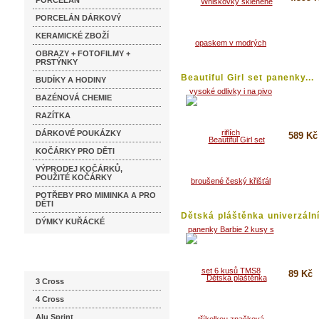
PORCELÁN
PORCELÁN DÁRKOVÝ
Detai
KERAMICKÉ ZBOŽÍ
Koupi
OBRAZY + FOTOFILMY +
PRSTÝNKY
Beautiful Girl set panenky...
BUDÍKY A HODINY
BAZÉNOVÁ CHEMIE
RAZÍTKA
DÁRKOVÉ POUKÁZKY
589 Kč
KOČÁRKY PRO DĚTI
Detai
VÝPRODEJ KOČÁRKŮ,
POUŽITÉ KOČÁRKY
Koupi
POTŘEBY PRO MIMINKA A PRO
DĚTI
Dětská pláštěnka univerzáln
DÝMKY KUŘÁCKÉ
Katalog značek
89 Kč
3 Cross
4 Cross
Detai
Alu Sprint