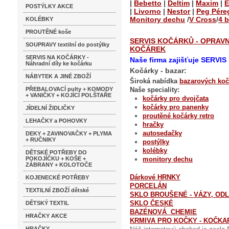
|
Bebetto
|
Deltim
|
Maxim
|
E
POSTÝLKY AKCE
|
Livorno
|
Nestor
|
Peg Pére
Monitory dechu
/
V Cross
/
4 
KOLÉBKY
PROUTĚNÉ koše
SERVIS KOČÁRKŮ - OPRAV
SOUPRAVY textilní do postýlky
KOČÁREK
SERVIS NA KOČÁRKY -
Naše firma zajišťuje SERV
Náhradní díly ke kočárku
Kočárky - bazar:
NÁBYTEK A JINÉ ZBOŽÍ
Široká nabídka
bazarových koč
PŘEBALOVACÍ pulty + KOMODY
Naše speciality:
+ VANIČKY + KOJÍCÍ POLŠTAŘE
kočárky pro dvojčata
kočárky pro panenky
JÍDELNÍ ŽIDLIČKY
proutěné kočárky
retro
LEHAČKY a POHOVKY
hračky
autosedačky
DEKY + ZAVINOVAČKY + PLYMA
+ RUČNIKY
postýlky
kolébky
DĚTSKÉ POTŘEBY DO
POKOJÍČKU + KOŠE +
monitory dechu
ZÁBRANY + KOLOTOČE
Dárkové HRNKY
KOJENECKÉ POTŘEBY
PORCELÁN
TEXTILNÍ ZBOŽÍ dětské
SKLO BROUŠENÉ - VÁZY, ODLI
SKLO ČESKÉ
DĚTSKÝ TEXTIL
BAZÉNOVÁ CHEMIE
HRAČKY AKCE
KRMIVA PRO KOČKY - KOČKA
HRAČKY