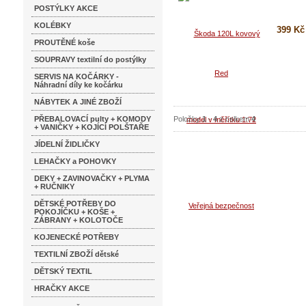
POSTÝLKY AKCE
KOLÉBKY
399 Kč
PROUTĚNÉ koše
Koupi
SOUPRAVY textilní do postýlky
Detai
SERVIS NA KOČÁRKY -
Náhradní díly ke kočárku
NÁBYTEK A JINÉ ZBOŽÍ
PŘEBALOVACÍ pulty + KOMODY
Položky
1
-
4
z celkem
4
+ VANIČKY + KOJÍCÍ POLŠTAŘE
JÍDELNÍ ŽIDLIČKY
LEHAČKY a POHOVKY
DEKY + ZAVINOVAČKY + PLYMA
+ RUČNIKY
DĚTSKÉ POTŘEBY DO
POKOJÍČKU + KOŠE +
ZÁBRANY + KOLOTOČE
KOJENECKÉ POTŘEBY
TEXTILNÍ ZBOŽÍ dětské
DĚTSKÝ TEXTIL
HRAČKY AKCE