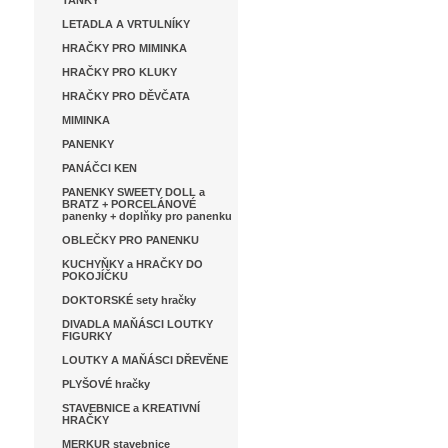
TANKY
LETADLA A VRTULNÍKY
HRAČKY PRO MIMINKA
HRAČKY PRO KLUKY
HRAČKY PRO DĚVČATA
MIMINKA
PANENKY
PANÁČCI KEN
PANENKY SWEETY DOLL a
BRATZ + PORCELÁNOVÉ
panenky + doplňky pro panenku
OBLEČKY PRO PANENKU
KUCHYŇKY a HRAČKY DO
POKOJÍČKU
DOKTORSKÉ sety hračky
DIVADLA MAŇÁSCI LOUTKY
FIGURKY
LOUTKY A MAŇÁSCI DŘEVĚNE
PLYŠOVÉ hračky
STAVEBNICE a KREATIVNÍ
HRAČKY
MERKUR stavebnice