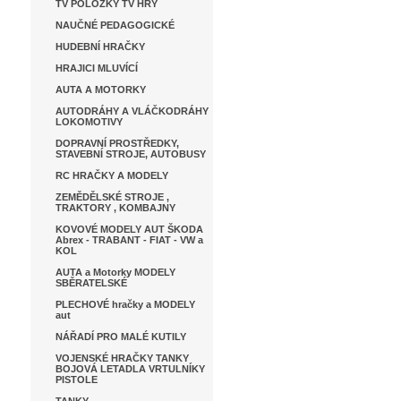
TV POLOŽKY TV HRY
NAUČNÉ PEDAGOGICKÉ
HUDEBNÍ HRAČKY
HRAJICI MLUVÍCÍ
AUTA A MOTORKY
AUTODRÁHY A VLÁČKODRÁHY
LOKOMOTIVY
DOPRAVNÍ PROSTŘEDKY,
STAVEBNÍ STROJE, AUTOBUSY
RC HRAČKY A MODELY
ZEMĚDĚLSKÉ STROJE ,
TRAKTORY , KOMBAJNY
KOVOVÉ MODELY AUT ŠKODA
Abrex - TRABANT - FIAT - VW a
KOL
AUTA a Motorky MODELY
SBĚRATELSKÉ
PLECHOVÉ hračky a MODELY
aut
NÁŘADÍ PRO MALÉ KUTILY
VOJENSKÉ HRAČKY TANKY
BOJOVÁ LETADLA VRTULNÍKY
PISTOLE