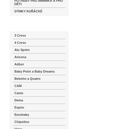
POTŘEBY PRO MIMINKA A PRO
DĚTI
DÝMKY KUŘÁCKÉ
Katalog značek
3 Cross
4 Cross
Alu Sprint
Arizona
Adbor
Baby Point a Baby Dreams
Bebetto a Quatro
CAM
Caren
Dema
Espiro
Eurobaby
Chipolino