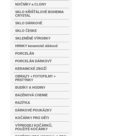
NOČNÍKY a CLONY
SKLO KŘIŠŤÁLOVÉ BOHEMIA
CRYSTAL
SKLO DÁRKOVÉ
SKLO ČESKE
SKLENĚNÉ VÝROBKY
HRNKY keramické dárkové
PORCELÁN
PORCELÁN DÁRKOVÝ
KERAMICKÉ ZBOŽÍ
OBRAZY + FOTOFILMY +
PRSTÝNKY
BUDÍKY A HODINY
BAZÉNOVÁ CHEMIE
RAZÍTKA
DÁRKOVÉ POUKÁZKY
KOČÁRKY PRO DĚTI
VÝPRODEJ KOČÁRKŮ,
POUŽITÉ KOČÁRKY