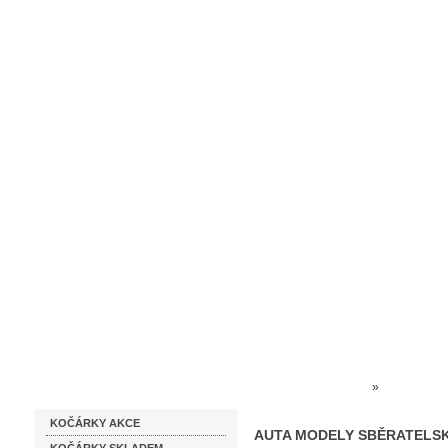
Homepage
Obchodní podmínky
Prodejna kočárků
Dárkové p
Katalog zboží
Kočárky NEC
»
HRAČKY 
KOČÁRKY AKCE
AUTA MODELY SBĚRATELSK
AUTA MODELY SBĚRATELSK