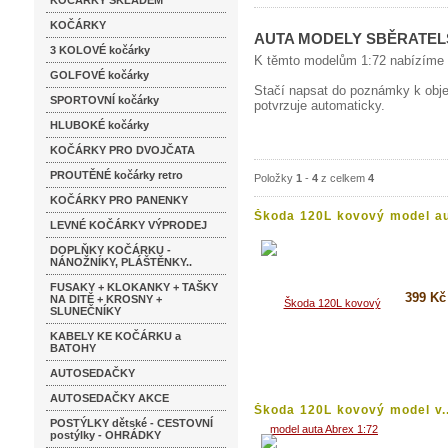
KOČÁRKY SKLADEM
KOČÁRKY
AUTA MODELY SBĚRATELS
3 KOLOVÉ kočárky
K těmto modelům 1:72 nabízíme k
GOLFOVÉ kočárky
Stačí napsat do poznámky k obje
SPORTOVNÍ kočárky
potvrzuje automaticky.
HLUBOKÉ kočárky
KOČÁRKY PRO DVOJČATA
PROUTĚNÉ kočárky retro
Položky
1
-
4
z celkem
4
KOČÁRKY PRO PANENKY
Škoda 120L kovový model aut
LEVNÉ KOČÁRKY VÝPRODEJ
DOPLŇKY KOČÁRKU -
NÁNOŽNÍKY, PLÁŠTĚNKY..
FUSAKY + KLOKANKY + TAŠKY
399 Kč
NA DITĚ + KROSNY +
SLUNEČNÍKY
KABELY KE KOČÁRKU a
Koupi
BATOHY
Detai
AUTOSEDAČKY
AUTOSEDAČKY AKCE
Škoda 120L kovový model v..
POSTÝLKY dětské - CESTOVNÍ
postýlky - OHRÁDKY