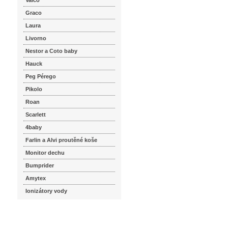
Valco
Graco
Laura
Livorno
Nestor a Coto baby
Hauck
Peg Pérego
Pikolo
Roan
Scarlett
4baby
Farlin a Alvi proutěné koše
Monitor dechu
Bumprider
Amytex
Ionizátory vody
seznam.cz