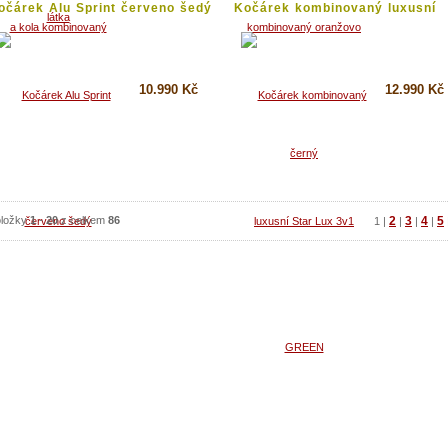
očárek Alu Sprint červeno šedý
Kočárek kombinovaný luxusní
Star...
10.990 Kč
12.990 Kč
Koupit
Koupit
Detail
Detail
ložky
1
-
20
z celkem
86
2
3
4
5
1
|
|
|
|