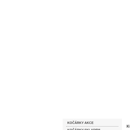
Homepage
Obchodní podmínky
Katalog zboží
KOČÁRKY AKCE
K