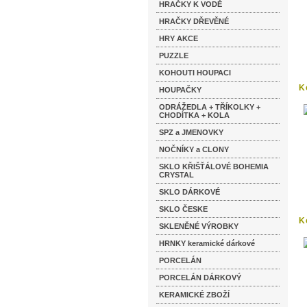
HRAČKY K VODĚ
HRAČKY DŘEVĚNÉ
HRY AKCE
PUZZLE
KOHOUTI HOUPACI
K
HOUPAČKY
lu
ODRÁŽEDLA + TŘÍKOLKY +
CHODÍTKA + KOLA
SPZ a JMENOVKY
NOČNÍKY a CLONY
SKLO KŘIŠŤÁLOVÉ BOHEMIA
CRYSTAL
SKLO DÁRKOVÉ
SKLO ČESKE
K
SKLENĚNÉ VÝROBKY
HRNKY keramické dárkové
PORCELÁN
PORCELÁN DÁRKOVÝ
KERAMICKÉ ZBOŽÍ