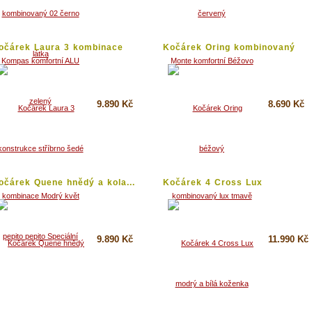
Detail
Detail
očárek Laura 3 kombinace
Kočárek Oring kombinovaný
odrý květ
lux...
9.890 Kč
8.690 Kč
Koupit
Koupit
Detail
Detail
očárek Quene hnědý a kola...
Kočárek 4 Cross Lux
kombinovaný...
9.890 Kč
11.990 Kč
Koupit
Koupit
Detail
Detail