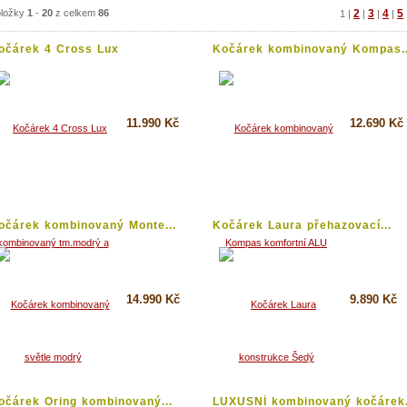
ložky
1
-
20
z celkem
86
2
3
4
5
1
|
|
|
|
očárek 4 Cross Lux
Kočárek kombinovaný Kompas..
ombinovaný...
11.990 Kč
12.690 Kč
Koupit
Koupit
Detail
Detail
očárek kombinovaný Monte...
Kočárek Laura přehazovací...
14.990 Kč
9.890 Kč
Koupit
Koupit
Detail
Detail
očárek Oring kombinovaný...
LUXUSNÍ kombinovaný kočárek.