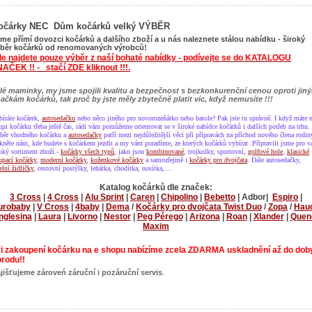
očárky NEC Dům kočárků velký VÝBĚR
me přímí dovozci kočárků a dalšího zboží a u nás naleznete stálou nabídku - široký
běr kočárků od renomovaných výrobců!
e najdete pouze výběr z naší bohaté nabídky - podívejte se do KATALOGU
AČEK !! - stačí ZDE kliknout !!!.
lé maminky, my jsme spojili kvalitu a bezpečnost s bezkonkurenční cenou oproti jin
ačkám kočárků, tak proč by jste měly zbytečně platit víc, když nemusíte !!!
bíráte kočárek,
autosedačku
nebo něco jiného pro novorozeňátko nebo batole? Pak jste tu správně. I když máte 
upi kočárku třeba ještě čas, rádi vám pomůžeme orientovat se v široké nabídce kočárků i dalších potřeb na trhu.
běr vhodného kočárku a
autosedačky
patří mezi nejdůležitější věci při přípravách na příchod nového člena rodin
kněte nám, kde budete s kočárkem jezdit a my vám poradíme, ze kterých kočárků vybírat .Připravili jsme pro v
roký sortiment zboží -
kočárky všech typů
, jako jsou
kombinované
, trojkolky, sportovní,
golfové hole
,
klasické
upací kočárky
,
moderní kočárky
,
koženkové kočárky
a samozřejmě i
kočárky pro dvojčata
. Dále autosedačky,
elní židličky
, cestovní postýlky, lehátka, chodítka, nosítka,....
Katalog kočárků dle značek:
3 Cross
|
4 Cross
|
Alu Sprint
|
Caren
|
Chipolino
|
Bebetto
| Adbor|
Espiro
|
urobaby
|
V Cross
|
4baby
|
Dema
/
Kočárky pro dvojčata Twist Duo
/
Zopa
/
Hau
Inglesina
|
Laura
|
Livorno
|
Nestor
|
Peg Pérego
|
Arizona
|
Roan
|
Xlander
|
Quen
Maxim
ři zakoupení kočárku na e shopu nabízíme zcela ZDARMA uskladnění až do dob
rodu!!
jišťujeme zároveń záruční i pozáruční servis
.