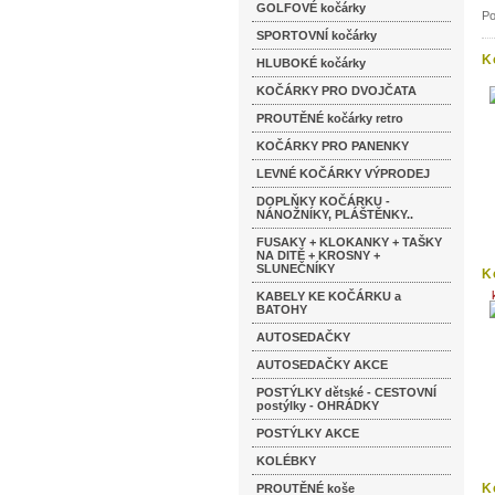
GOLFOVÉ kočárky
Po
SPORTOVNÍ kočárky
K
HLUBOKÉ kočárky
k
KOČÁRKY PRO DVOJČATA
PROUTĚNÉ kočárky retro
KOČÁRKY PRO PANENKY
LEVNÉ KOČÁRKY VÝPRODEJ
DOPLŇKY KOČÁRKU -
NÁNOŽNÍKY, PLÁŠTĚNKY..
FUSAKY + KLOKANKY + TAŠKY
NA DITĚ + KROSNY +
SLUNEČNÍKY
K
KABELY KE KOČÁRKU a
BATOHY
AUTOSEDAČKY
AUTOSEDAČKY AKCE
POSTÝLKY dětské - CESTOVNÍ
postýlky - OHRÁDKY
POSTÝLKY AKCE
KOLÉBKY
K
PROUTĚNÉ koše