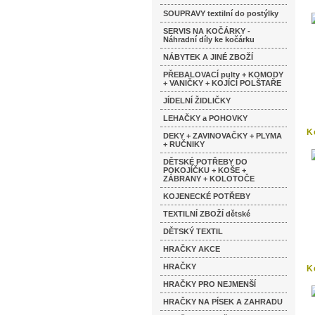
SOUPRAVY textilní do postýlky
SERVIS NA KOČÁRKY -
Náhradní díly ke kočárku
NÁBYTEK A JINÉ ZBOŽÍ
PŘEBALOVACÍ pulty + KOMODY
+ VANIČKY + KOJÍCÍ POLŠTAŘE
JÍDELNÍ ŽIDLIČKY
LEHAČKY a POHOVKY
K
DEKY + ZAVINOVAČKY + PLYMA
k
+ RUČNIKY
DĚTSKÉ POTŘEBY DO
POKOJÍČKU + KOŠE +
ZÁBRANY + KOLOTOČE
KOJENECKÉ POTŘEBY
TEXTILNÍ ZBOŽÍ dětské
DĚTSKÝ TEXTIL
HRAČKY AKCE
HRAČKY
K
HRAČKY PRO NEJMENŠÍ
HRAČKY NA PÍSEK A ZAHRADU