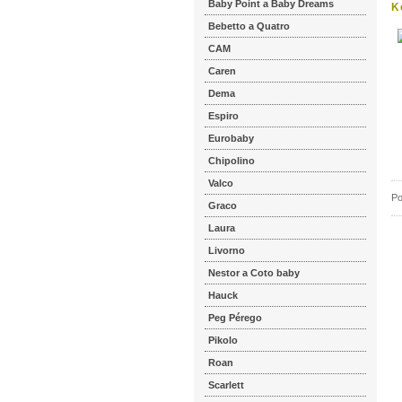
Baby Point a Baby Dreams
K
Bebetto a Quatro
CAM
Caren
Dema
Espiro
Eurobaby
Chipolino
Valco
Po
Graco
Laura
Livorno
Nestor a Coto baby
Hauck
Peg Pérego
Pikolo
Roan
Scarlett