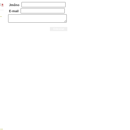
»
|
Jméno
E-mail
.
..