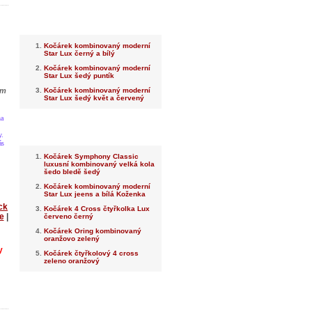
Nejnovější
Kočárek kombinovaný moderní
Star Lux černý a bílý
Kočárek kombinovaný moderní
Star Lux šedý puntík
ým
Kočárek kombinovaný moderní
Star Lux šedý květ a červený
na
Nejprodávanější
y.
ás
Kočárek Symphony Classic
luxusní kombinovaný velká kola
šedo bledě šedý
Kočárek kombinovaný moderní
Star Lux jeens a bílá Koženka
ck
Kočárek 4 Cross čtyřkolka Lux
e
|
červeno černý
Kočárek Oring kombinovaný
oranžovo zelený
y
Kočárek čtyřkolový 4 cross
zeleno oranžový
Dotaz na prodejce