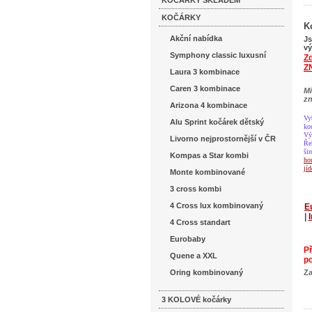
KOČÁRKY SKLADEM
KOČÁRKY
K
Akční nabídka
Js
vý
Symphony classic luxusní
Zd
ZN
Laura 3 kombinace
Caren 3 kombinace
Mi
zn
Arizona 4 kombinace
Vy
Alu Sprint kočárek dětský
ko
Vý
Livorno nejprostornější v ČR
Ře
ši
Kompas a Star kombi
ho
jíd
Monte kombinované
3 cross kombi
4 Cross lux kombinovaný
E
|
4 Cross standart
Eurobaby
P
Quene a XXL
po
Oring kombinovaný
Za
3 KOLOVÉ kočárky