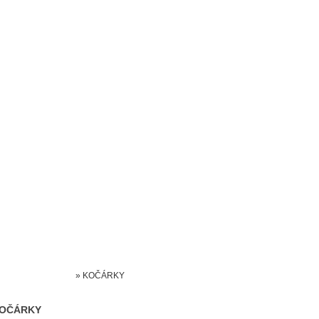
Prodejna kočárků
Dárkové poukázky
Odkazy
Slovensko
Kontak
Kočárky NEC
»
KOČÁRKY
OČÁRKY