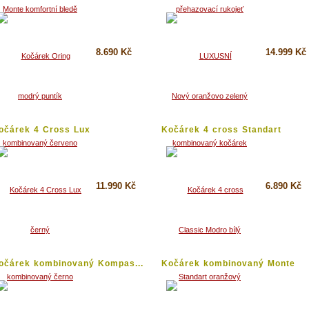
8.690 Kč
14.999 Kč
Koupit
Koupit
Detail
Detail
očárek 4 Cross Lux
Kočárek 4 cross Standart
ombinovaný...
oranžový
11.990 Kč
6.890 Kč
Koupit
Koupit
Detail
Detail
očárek kombinovaný Kompas...
Kočárek kombinovaný Monte
Lux...