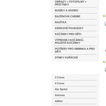
OBRAZY + FOTOFILMY +
PRSTÝNKY
BUDÍKY A HODINY
K
BAZÉNOVÁ CHEMIE
M
RAZÍTKA
DÁRKOVÉ POUKÁZKY
KOČÁRKY PRO DĚTI
VÝPRODEJ KOČÁRKŮ,
POUŽITÉ KOČÁRKY
POTŘEBY PRO MIMINKA A PRO
DĚTI
DÝMKY KUŘÁCKÉ
K
Katalog značek
3 Cross
4 Cross
Alu Sprint
Arizona
Adbor