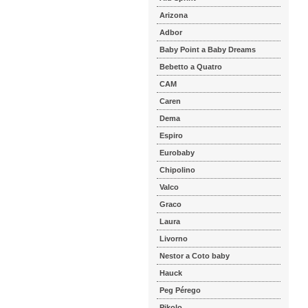
Arizona
Adbor
Baby Point a Baby Dreams
Bebetto a Quatro
CAM
Caren
Dema
Espiro
Eurobaby
Chipolino
Valco
Graco
Laura
Livorno
Nestor a Coto baby
Hauck
Peg Pérego
Pikolo