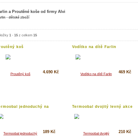
arlin a Proutěné koše od firmy Alvi
rlin - dětské zboží
ložky
1
-
15
z celkem
15
routěný koš
Vodítko na dítě Farlin
4.690 Kč
469 Kč
Koupit
Koupit
Detail
Detail
ermoobal jednoduchý na
Termoobal dvojitý levný akce
ětskou...
189 Kč
210 Kč