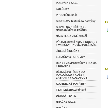
POSTÝLKY AKCE
KOLÉBKY
PROUTĚNÉ koše
SOUPRAVY textilní do postýlky
F
SERVIS NA KOČÁRKY -
Náhradní díly ke kočárku
NÁBYTEK A JINÉ ZBOŽÍ
PŘEBALOVACÍ pulty + KOMODY
+ VANIČKY + KOJÍCÍ POLŠTAŘE
JÍDELNÍ ŽIDLIČKY
LEHAČKY a POHOVKY
DEKY + ZAVINOVAČKY + PLYMA
+ RUČNIKY
S
DĚTSKÉ POTŘEBY DO
POKOJÍČKU + KOŠE +
ZÁBRANY + KOLOTOČE
KOJENECKÉ POTŘEBY
TEXTILNÍ ZBOŽÍ dětské
DĚTSKÝ TEXTIL
HRAČKY AKCE
HRAČKY