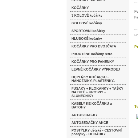
KOČÁRKY SKLADEM
KOČÁRKY
F
3 KOLOVÉ kočárky
Fa
GOLFOVÉ kočárky
SPORTOVNÍ kočárky
Po
HLUBOKÉ kočárky
KOČÁRKY PRO DVOJČATA
P
PROUTĚNÉ kočárky retro
KOČÁRKY PRO PANENKY
LEVNÉ KOČÁRKY VÝPRODEJ
DOPLŇKY KOČÁRKU -
NÁNOŽNÍKY, PLÁŠTĚNKY..
FUSAKY + KLOKANKY + TAŠKY
NA DITĚ + KROSNY +
SLUNEČNÍKY
KABELY KE KOČÁRKU a
T
BATOHY
d
AUTOSEDAČKY
AUTOSEDAČKY AKCE
POSTÝLKY dětské - CESTOVNÍ
postýlky - OHRÁDKY