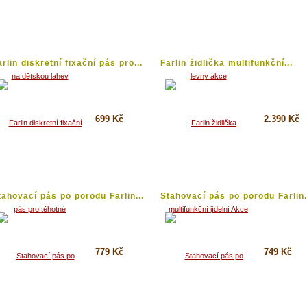
Koupit
Koupit
Detail
Detail
arlin diskretní fixační pás pro...
Farlin židlička multifunkční...
699 Kč
2.390 Kč
Koupit
Koupit
Detail
Detail
tahovací pás po porodu Farlin...
Stahovací pás po porodu Farlin.
779 Kč
749 Kč
Koupit
Koupit
Detail
Detail