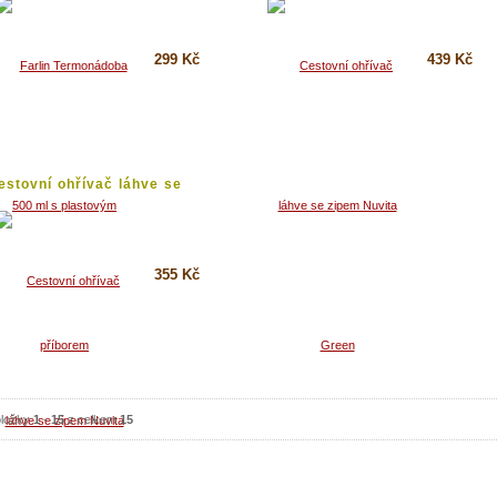
299 Kč
439 Kč
Koupit
Koupit
Detail
Detail
estovní ohřívač láhve se
ipem...
355 Kč
Koupit
Detail
ložky
1
-
15
z celkem
15