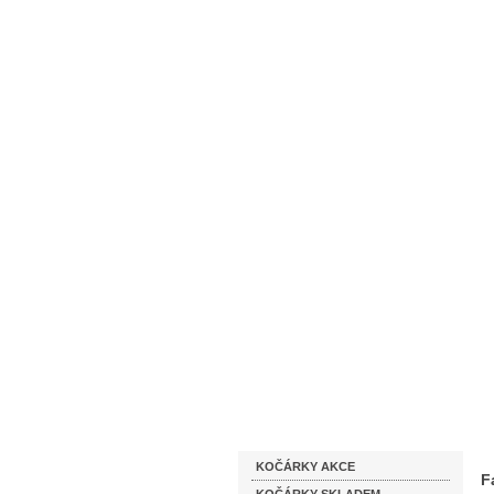
Homepage
Obchodní podmínky
Katalog zboží
KOČÁRKY AKCE
F