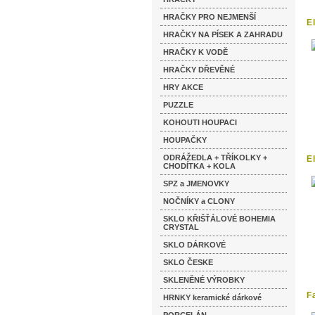
HRAČKY PRO NEJMENŠÍ
E
A
HRAČKY NA PÍSEK A ZAHRADU
HRAČKY K VODĚ
HRAČKY DŘEVĚNÉ
HRY AKCE
PUZZLE
KOHOUTI HOUPACI
HOUPAČKY
ODRÁŽEDLA + TŘÍKOLKY +
E
CHODÍTKA + KOLA
SPZ a JMENOVKY
NOČNÍKY a CLONY
SKLO KŘIŠŤÁLOVÉ BOHEMIA
CRYSTAL
SKLO DÁRKOVÉ
SKLO ČESKE
SKLENĚNÉ VÝROBKY
F
HRNKY keramické dárkové