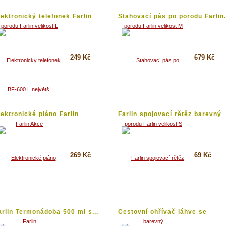
lektronický telefonek Farlin
Stahovací pás po porodu Farlin.
kce
249 Kč
679 Kč
Koupit
Koupit
Detail
Detail
lektronické piáno Farlin
Farlin spojovací rětěz barevný
269 Kč
69 Kč
Koupit
Koupit
Detail
Detail
arlin Termonádoba 500 ml s...
Cestovní ohřívač láhve se
zipem...