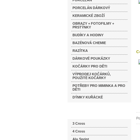
PORCELÁN
PORCELÁN DÁRKOVÝ
KERAMICKÉ ZBOŽÍ
OBRAZY + FOTOFILMY +
PRSTÝNKY
BUDÍKY A HODINY
BAZÉNOVÁ CHEMIE
RAZÍTKA
C
z
DÁRKOVÉ POUKÁZKY
KOČÁRKY PRO DĚTI
VÝPRODEJ KOČÁRKŮ,
POUŽITÉ KOČÁRKY
POTŘEBY PRO MIMINKA A PRO
DĚTI
DÝMKY KUŘÁCKÉ
Katalog značek
Po
3 Cross
4 Cross
Alu Sprint