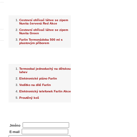
Nejnovější
Cestovní ohřívač láhve se zipem
Nuvita červená Red Akce
Cestovní ohřívač láhve se zipem
Nuvita Green
Farlin Termonádoba 500 ml s
plastovým příborem
Nejprodávanější
Termoobal jednoduchý na dětskou
lahev
Elektronické piáno Farlin
Vodítko na dítě Farlin
Elektronický telefonek Farlin Akce
Proutěný koš
Dotaz na prodejce
Jméno
E-mail