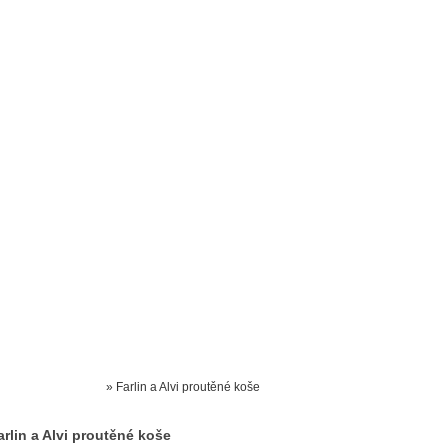
Prodejna kočárků
Dárkové poukázky
Odkazy
Slovensko
Kontak
Kočárky NEC
»
Farlin a Alvi proutěné koše
arlin a Alvi proutěné koše