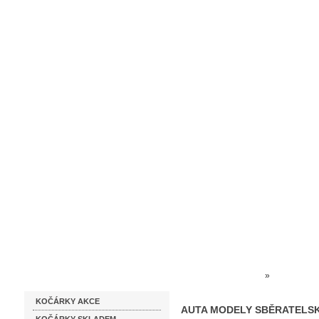
Homepage
Obchodní podmínky
Prodejna kočárků
Dárkové p
Katalog zboží
Kočárky NEC
»
HRAČKY 
KOČÁRKY AKCE
AUTA MODELY SBĚRATELSK
AUTA MODELY SBĚRATELSK