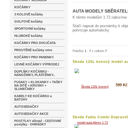
KOČÁRKY SKLADEM
KOČÁRKY
AUTA MODELY SBĚRATELS
3 KOLOVÉ kočárky
K těmto modelům 1:72 nabízíme k
GOLFOVÉ kočárky
Stačí napsat do poznámky k obje
SPORTOVNÍ kočárky
potvrzuje automaticky.
HLUBOKÉ kočárky
KOČÁRKY PRO DVOJČATA
PROUTĚNÉ kočárky retro
Položky
1
-
7
z celkem
7
KOČÁRKY PRO PANENKY
Škoda 120L kovový model aut
LEVNÉ KOČÁRKY VÝPRODEJ
DOPLŇKY KOČÁRKU -
NÁNOŽNÍKY, PLÁŠTĚNKY..
FUSAKY + KLOKANKY + TAŠKY
599 Kč
NA DITĚ + KROSNY +
SLUNEČNÍKY
KABELY KE KOČÁRKU a
Koupi
BATOHY
Detai
AUTOSEDAČKY
AUTOSEDAČKY AKCE
Škoda Fabia Combi Dopravní.
POSTÝLKY dětské - CESTOVNÍ
postýlky - OHRÁDKY