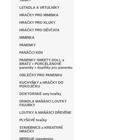
TANKY
LETADLA A VRTULNÍKY
HRAČKY PRO MIMINKA
HRAČKY PRO KLUKY
HRAČKY PRO DĚVČATA
MIMINKA
PANENKY
PANÁČCI KEN
PANENKY SWEETY DOLL a
BRATZ + PORCELÁNOVÉ
panenky + doplňky pro panenku
OBLEČKY PRO PANENKU
KUCHYŇKY a HRAČKY DO
POKOJÍČKU
DOKTORSKÉ sety hračky
DIVADLA MAŇÁSCI LOUTKY
FIGURKY
LOUTKY A MAŇÁSCI DŘEVĚNE
PLYŠOVÉ hračky
STAVEBNICE a KREATIVNÍ
HRAČKY
MERKUR stavebnice