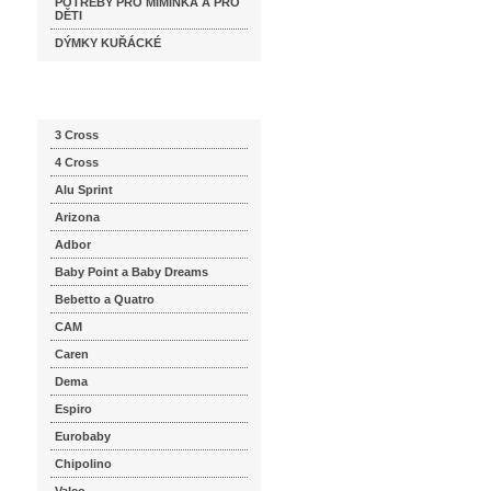
POTŘEBY PRO MIMINKA A PRO
DĚTI
DÝMKY KUŘÁCKÉ
Katalog značek
3 Cross
4 Cross
Alu Sprint
Arizona
Adbor
Baby Point a Baby Dreams
Bebetto a Quatro
CAM
Caren
Dema
Espiro
Eurobaby
Chipolino