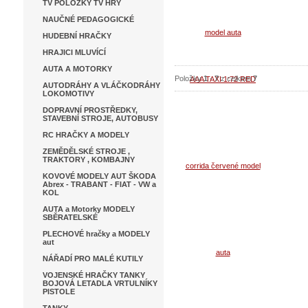
TV POLOŽKY TV HRY
Koupi
NAUČNÉ PEDAGOGICKÉ
Detai
HUDEBNÍ HRAČKY
HRAJICI MLUVÍCÍ
AUTA A MOTORKY
Položky
1
-
7
z celkem
7
AUTODRÁHY A VLÁČKODRÁHY
LOKOMOTIVY
DOPRAVNÍ PROSTŘEDKY,
STAVEBNÍ STROJE, AUTOBUSY
RC HRAČKY A MODELY
ZEMĚDĚLSKÉ STROJE ,
TRAKTORY , KOMBAJNY
KOVOVÉ MODELY AUT ŠKODA
Abrex - TRABANT - FIAT - VW a
KOL
AUTA a Motorky MODELY
SBĚRATELSKÉ
PLECHOVÉ hračky a MODELY
aut
NÁŘADÍ PRO MALÉ KUTILY
VOJENSKÉ HRAČKY TANKY
BOJOVÁ LETADLA VRTULNÍKY
PISTOLE