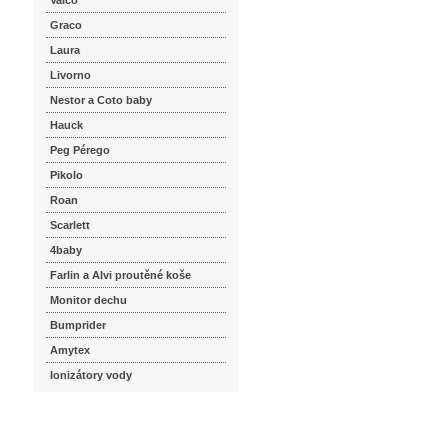
Valco
Graco
Laura
Livorno
Nestor a Coto baby
Hauck
Peg Pérego
Pikolo
Roan
Scarlett
4baby
Farlin a Alvi proutěné koše
Monitor dechu
Bumprider
Amytex
Ionizátory vody
seznam.cz