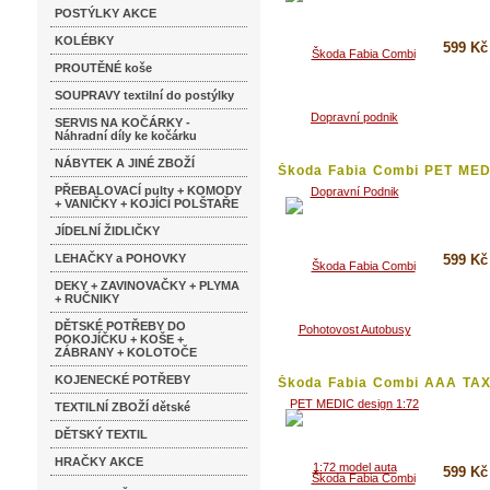
POSTÝLKY AKCE
KOLÉBKY
599 Kč
PROUTĚNÉ koše
Koupi
SOUPRAVY textilní do postýlky
Detai
SERVIS NA KOČÁRKY -
Náhradní díly ke kočárku
NÁBYTEK A JINÉ ZBOŽÍ
Škoda Fabia Combi PET MEDI
PŘEBALOVACÍ pulty + KOMODY
+ VANIČKY + KOJÍCÍ POLŠTAŘE
JÍDELNÍ ŽIDLIČKY
LEHAČKY a POHOVKY
599 Kč
DEKY + ZAVINOVAČKY + PLYMA
+ RUČNIKY
Koupi
DĚTSKÉ POTŘEBY DO
Detai
POKOJÍČKU + KOŠE +
ZÁBRANY + KOLOTOČE
KOJENECKÉ POTŘEBY
Škoda Fabia Combi AAA TAX
1:72...
TEXTILNÍ ZBOŽÍ dětské
DĚTSKÝ TEXTIL
HRAČKY AKCE
599 Kč