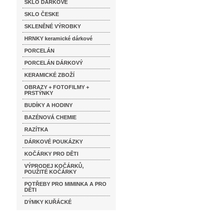
SKLO DÁRKOVÉ
SKLO ČESKE
SKLENĚNÉ VÝROBKY
HRNKY keramické dárkové
PORCELÁN
PORCELÁN DÁRKOVÝ
KERAMICKÉ ZBOŽÍ
OBRAZY + FOTOFILMY +
PRSTÝNKY
BUDÍKY A HODINY
BAZÉNOVÁ CHEMIE
RAZÍTKA
DÁRKOVÉ POUKÁZKY
KOČÁRKY PRO DĚTI
VÝPRODEJ KOČÁRKŮ,
POUŽITÉ KOČÁRKY
POTŘEBY PRO MIMINKA A PRO
DĚTI
DÝMKY KUŘÁCKÉ