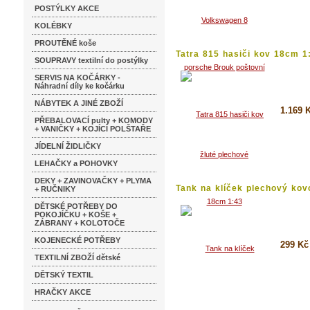
Koupi
POSTÝLKY AKCE
Detai
KOLÉBKY
PROUTĚNÉ koše
Tatra 815 hasiči kov 18cm 1
SOUPRAVY textilní do postýlky
SERVIS NA KOČÁRKY -
Náhradní díly ke kočárku
NÁBYTEK A JINÉ ZBOŽÍ
1.169 
PŘEBALOVACÍ pulty + KOMODY
+ VANIČKY + KOJÍCÍ POLŠTAŘE
Koupi
JÍDELNÍ ŽIDLIČKY
Detai
LEHAČKY a POHOVKY
DEKY + ZAVINOVAČKY + PLYMA
Tank na klíček plechový kov
+ RUČNIKY
malý
DĚTSKÉ POTŘEBY DO
POKOJÍČKU + KOŠE +
ZÁBRANY + KOLOTOČE
KOJENECKÉ POTŘEBY
299 Kč
TEXTILNÍ ZBOŽÍ dětské
Koupi
DĚTSKÝ TEXTIL
Detai
HRAČKY AKCE