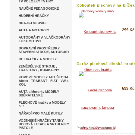
TV POLOŽKY TV HRY
Kohoutek plechový na klíček.
NAUČNÉ PEDAGOGICKÉ
HUDEBNÍ HRAČKY
HRAJICI MLUVÍCÍ
299 Kč
AUTA A MOTORKY
AUTODRÁHY A VLÁČKODRÁHY
LOKOMOTIVY
Koupi
DOPRAVNÍ PROSTŘEDKY,
Detai
STAVEBNÍ STROJE, AUTOBUSY
RC HRAČKY A MODELY
Garáž plechová dětská hrač
ZEMĚDĚLSKÉ STROJE ,
3...
TRAKTORY , KOMBAJNY
KOVOVÉ MODELY AUT ŠKODA
Abrex - TRABANT - FIAT - VW a
KOL
699 Kč
AUTA a Motorky MODELY
SBĚRATELSKÉ
Koupi
PLECHOVÉ hračky a MODELY
aut
Detai
NÁŘADÍ PRO MALÉ KUTILY
VOJENSKÉ HRAČKY TANKY
BOJOVÁ LETADLA VRTULNÍKY
PISTOLE
Položky
1
-
12
z celkem
12