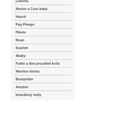
Livorno
Nestor a Coto baby
Hauck
Peg Pérego
Pikolo
Roan
Scarlett
4baby
Farlin a Alvi proutěné koše
Monitor dechu
Bumprider
Amytex
Ionizátory vody
seznam.cz