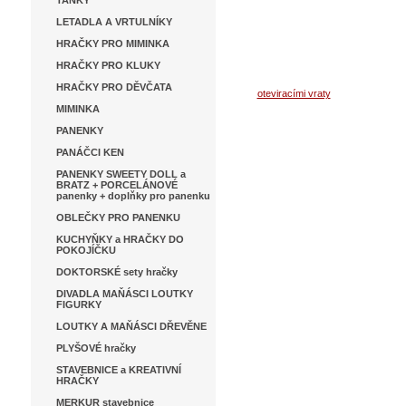
TANKY
LETADLA A VRTULNÍKY
HRAČKY PRO MIMINKA
HRAČKY PRO KLUKY
HRAČKY PRO DĚVČATA
MIMINKA
PANENKY
PANÁČCI KEN
PANENKY SWEETY DOLL a
BRATZ + PORCELÁNOVÉ
panenky + doplňky pro panenku
OBLEČKY PRO PANENKU
KUCHYŇKY a HRAČKY DO
POKOJÍČKU
DOKTORSKÉ sety hračky
DIVADLA MAŇÁSCI LOUTKY
FIGURKY
LOUTKY A MAŇÁSCI DŘEVĚNE
PLYŠOVÉ hračky
STAVEBNICE a KREATIVNÍ
HRAČKY
MERKUR stavebnice