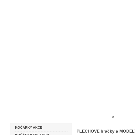
Homepage
Obchodní podmínky
Prodejna kočárků
Dárkové p
Katalog zboží
Kočárky NEC
»
HRAČKY 
KOČÁRKY AKCE
PLECHOVÉ hračky a MODEL