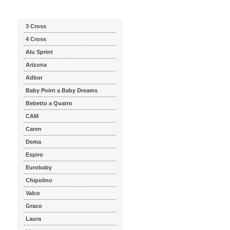
Katalog značek
3 Cross
4 Cross
Alu Sprint
Arizona
Adbor
Baby Point a Baby Dreams
Bebetto a Quatro
CAM
Caren
Dema
Espiro
Eurobaby
Chipolino
Valco
Graco
Laura