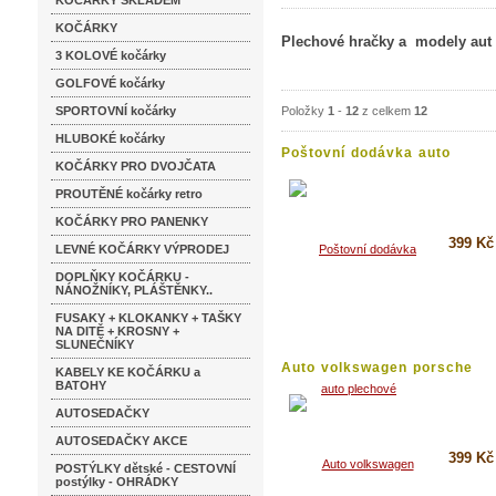
KOČÁRKY SKLADEM
KOČÁRKY
Plechové hračky a modely aut 
3 KOLOVÉ kočárky
GOLFOVÉ kočárky
SPORTOVNÍ kočárky
Položky
1
-
12
z celkem
12
HLUBOKÉ kočárky
Poštovní dodávka auto
KOČÁRKY PRO DVOJČATA
plechové...
PROUTĚNÉ kočárky retro
KOČÁRKY PRO PANENKY
399 Kč
LEVNÉ KOČÁRKY VÝPRODEJ
DOPLŇKY KOČÁRKU -
Koupi
NÁNOŽNÍKY, PLÁŠTĚNKY..
Detai
FUSAKY + KLOKANKY + TAŠKY
NA DITĚ + KROSNY +
SLUNEČNÍKY
Auto volkswagen porsche
KABELY KE KOČÁRKU a
Brouk...
BATOHY
AUTOSEDAČKY
AUTOSEDAČKY AKCE
399 Kč
POSTÝLKY dětské - CESTOVNÍ
postýlky - OHRÁDKY