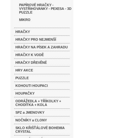
PAPÍROVÉ HRAČKY -
VYSTŘIHOVANKY - PEXESA - 3D
PUZZLE
MIKRO
HRAČKY
HRAČKY PRO NEJMENŠÍ
HRAČKY NA PÍSEK A ZAHRADU
HRAČKY K VODĚ
HRAČKY DŘEVĚNÉ
HRY AKCE
PUZZLE
KOHOUTI HOUPACI
HOUPAČKY
ODRÁŽEDLA + TŘÍKOLKY +
CHODÍTKA + KOLA
SPZ a JMENOVKY
NOČNÍKY a CLONY
SKLO KŘIŠŤÁLOVÉ BOHEMIA
CRYSTAL