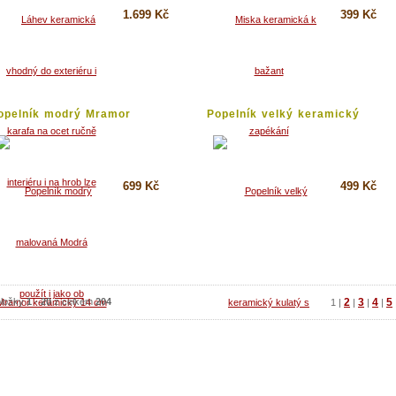
1.699 Kč
399 Kč
Koupit
Koupit
Detail
Detail
opelník modrý Mramor
Popelník velký keramický
eramický...
kulatý...
699 Kč
499 Kč
Koupit
Koupit
Detail
Detail
ložky
1
-
20
z celkem
204
2
3
4
5
1
|
|
|
|