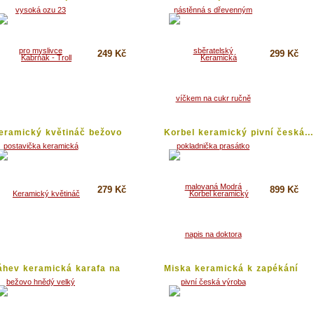
eramická
prasátko...
249 Kč
299 Kč
Koupit
Koupit
Detail
Detail
eramický květináč bežovo
Korbel keramický pivní česká...
nědý...
279 Kč
899 Kč
Koupit
Koupit
Detail
Detail
áhev keramická karafa na
Miska keramická k zapékání
et...