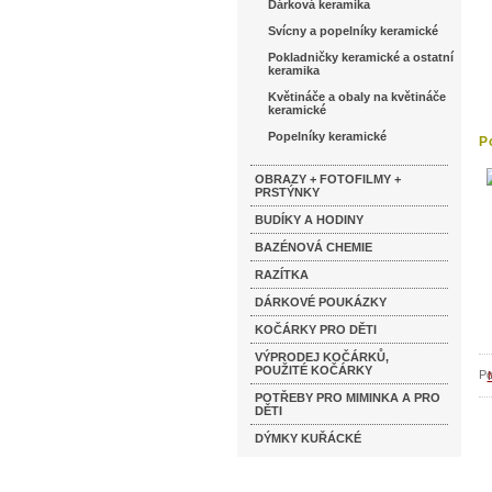
Dárková keramika
Svícny a popelníky keramické
Pokladničky keramické a ostatní
keramika
Květináče a obaly na květináče
keramické
Popelníky keramické
P
k
OBRAZY + FOTOFILMY +
PRSTÝNKY
BUDÍKY A HODINY
BAZÉNOVÁ CHEMIE
RAZÍTKA
DÁRKOVÉ POUKÁZKY
KOČÁRKY PRO DĚTI
VÝPRODEJ KOČÁRKŮ,
POUŽITÉ KOČÁRKY
Po
POTŘEBY PRO MIMINKA A PRO
DĚTI
DÝMKY KUŘÁCKÉ
Katalog značek