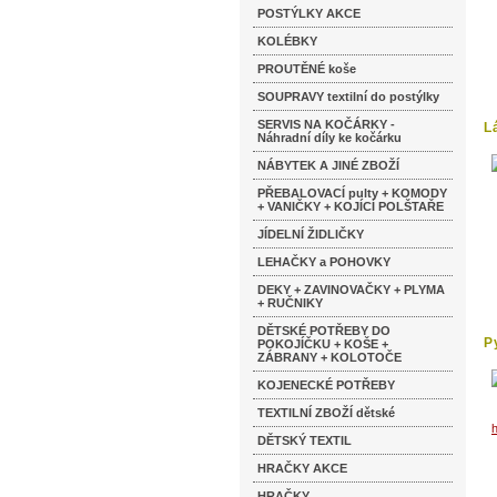
POSTÝLKY AKCE
KOLÉBKY
PROUTĚNÉ koše
SOUPRAVY textilní do postýlky
SERVIS NA KOČÁRKY -
L
Náhradní díly ke kočárku
k
NÁBYTEK A JINÉ ZBOŽÍ
PŘEBALOVACÍ pulty + KOMODY
+ VANIČKY + KOJÍCÍ POLŠTAŘE
JÍDELNÍ ŽIDLIČKY
LEHAČKY a POHOVKY
DEKY + ZAVINOVAČKY + PLYMA
+ RUČNIKY
DĚTSKÉ POTŘEBY DO
P
POKOJÍČKU + KOŠE +
ZÁBRANY + KOLOTOČE
KOJENECKÉ POTŘEBY
TEXTILNÍ ZBOŽÍ dětské
DĚTSKÝ TEXTIL
HRAČKY AKCE
HRAČKY