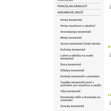
PORCELÁN
k
PORCELÁN DÁRKOVÝ
KERAMICKÉ ZBOŽÍ
Hrnky keramické
Hrnky myslivost a rybaření
Aromalampy keramické
Misky keramické
Sochy keramické česká výroba
K
Kořenky keramické
h
Lahve a válečky na nudle
keramické
Dozy keramické
Džbány keramické
Korbely keramické s potiskem
Tupláky keramické pivní s
potiskem pro myslivce a rybáře
Vázy keramické
L
Keramické talíře a Keramika na
oc
stolování
Zvonky keramické