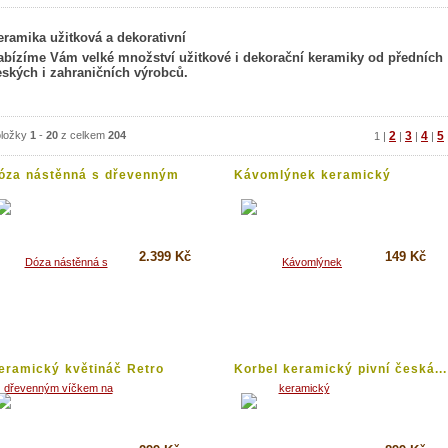
eramika užitková a dekorativní
abízíme Vám velké množství užitkové i dekorační keramiky od předních
eských i zahraničních výrobců.
ložky
1
-
20
z celkem
204
2
3
4
5
1
|
|
|
|
óza nástěnná s dřevenným
Kávomlýnek keramický
íčkem...
2.399 Kč
149 Kč
Koupit
Koupit
Detail
Detail
eramický květináč Retro
Korbel keramický pivní česká...
hodný...