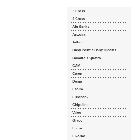
3 Cross
4 Cross
Alu Sprint
Arizona
Adbor
Baby Point a Baby Dreams
Bebetto a Quatro
CAM
Caren
Dema
Espiro
Eurobaby
Chipolino
Valco
Graco
Laura
Livorno