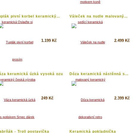
Detail
Detail
uplák pivní korbel keramický...
Váleček na nudle malovaný...
1.199 Kč
2.499 Kč
Koupit
Koupit
Detail
Detail
áza keramická úzká vysoká ozu
Dóza keramická nástěnná s...
3
249 Kč
2.399 Kč
Koupit
Koupit
Detail
Detail
abrňák - Troll postavička
Keramická pokladnička