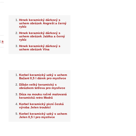
Nejnovější
Hrnek keramický dárkový s
uchem obrázek Angrešt a černý
rybíz
Hrnek keramický dárkový s
uchem obrázek Jablka a černý
rybíz
»
|
Hrnek keramický dárkový s
uchem obrázek Vína
Nejprodávanější
Korbel keramický uzký s uchem
Bažant 0,5 l dárek pro myslivce
Džbán velký keramický s
obrázkem tetřeva pro myslivce
Dóza na mouku ručně malovaná
keramická retro Modrá
Korbel keramický pivní česká
výroba Jelen troubící
Korbel keramický uzký s uchem
Jelen 0,5 l pro myslivce
Dotaz na prodejce