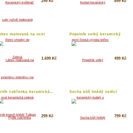
299 Kč
899 Kč
Koupit
Koupit
Detail
Detail
áhev malovaná na ocet
Popelník velký keramický
eramická...
kulatý...
1.699 Kč
499 Kč
Koupit
Koupit
Detail
Detail
ytlík cukřenka keramická...
Socha kůň hnědý sedící
keramická
299 Kč
799 Kč
Koupit
Koupit