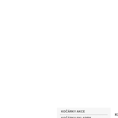
Homepage
Obchodní podmínky
Katalog zboží
KOČÁRKY AKCE
K