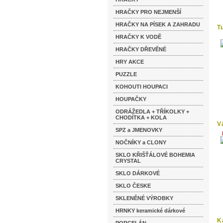
HRAČKY PRO NEJMENŠÍ
HRAČKY NA PÍSEK A ZAHRADU
T
HRAČKY K VODĚ
HRAČKY DŘEVĚNÉ
HRY AKCE
PUZZLE
KOHOUTI HOUPACI
HOUPAČKY
ODRÁŽEDLA + TŘÍKOLKY +
CHODÍTKA + KOLA
V
SPZ a JMENOVKY
2
NOČNÍKY a CLONY
SKLO KŘIŠŤÁLOVÉ BOHEMIA
CRYSTAL
SKLO DÁRKOVÉ
SKLO ČESKE
SKLENĚNÉ VÝROBKY
HRNKY keramické dárkové
K