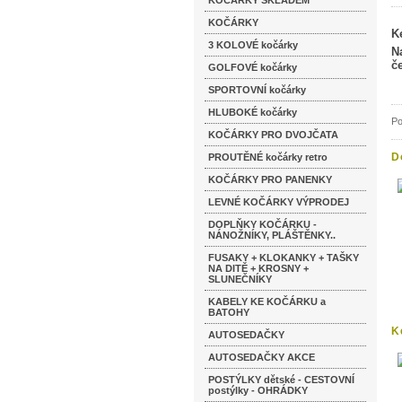
KOČÁRKY SKLADEM
KOČÁRKY
K
3 KOLOVÉ kočárky
N
č
GOLFOVÉ kočárky
SPORTOVNÍ kočárky
HLUBOKÉ kočárky
Po
KOČÁRKY PRO DVOJČATA
D
PROUTĚNÉ kočárky retro
v
KOČÁRKY PRO PANENKY
LEVNÉ KOČÁRKY VÝPRODEJ
DOPLŇKY KOČÁRKU -
NÁNOŽNÍKY, PLÁŠTĚNKY..
FUSAKY + KLOKANKY + TAŠKY
NA DITĚ + KROSNY +
SLUNEČNÍKY
KABELY KE KOČÁRKU a
BATOHY
K
AUTOSEDAČKY
v
AUTOSEDAČKY AKCE
POSTÝLKY dětské - CESTOVNÍ
postýlky - OHRÁDKY