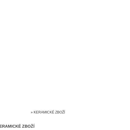
Prodejna kočárků
Dárkové poukázky
Odkazy
Slovensko
Kontak
Kočárky NEC
»
KERAMICKÉ ZBOŽÍ
ERAMICKÉ ZBOŽÍ