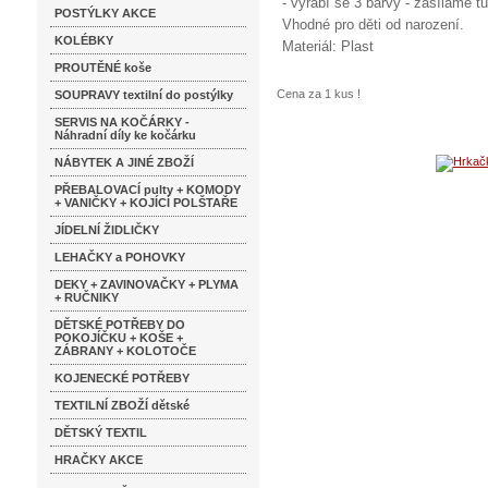
- vyrábí se 3 barvy - zasílame t
POSTÝLKY AKCE
Vhodné pro děti od narození.
KOLÉBKY
Materiál: Plast
PROUTĚNÉ koše
Cena za 1 kus !
SOUPRAVY textilní do postýlky
SERVIS NA KOČÁRKY -
Náhradní díly ke kočárku
NÁBYTEK A JINÉ ZBOŽÍ
PŘEBALOVACÍ pulty + KOMODY
+ VANIČKY + KOJÍCÍ POLŠTAŘE
JÍDELNÍ ŽIDLIČKY
LEHAČKY a POHOVKY
DEKY + ZAVINOVAČKY + PLYMA
+ RUČNIKY
DĚTSKÉ POTŘEBY DO
POKOJÍČKU + KOŠE +
ZÁBRANY + KOLOTOČE
KOJENECKÉ POTŘEBY
TEXTILNÍ ZBOŽÍ dětské
DĚTSKÝ TEXTIL
HRAČKY AKCE