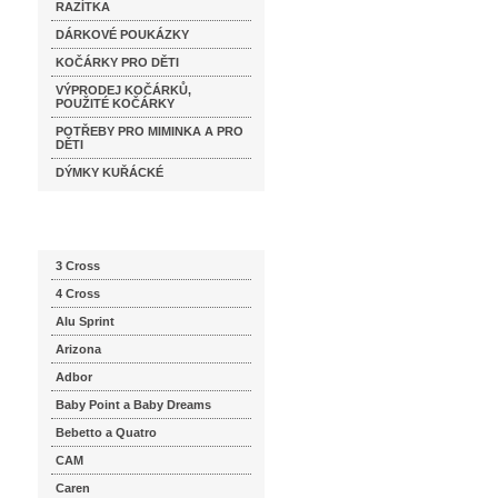
RAZÍTKA
DÁRKOVÉ POUKÁZKY
KOČÁRKY PRO DĚTI
VÝPRODEJ KOČÁRKŮ,
POUŽITÉ KOČÁRKY
POTŘEBY PRO MIMINKA A PRO
DĚTI
DÝMKY KUŘÁCKÉ
Katalog značek
3 Cross
4 Cross
Alu Sprint
Arizona
Adbor
Baby Point a Baby Dreams
Bebetto a Quatro
CAM
Caren