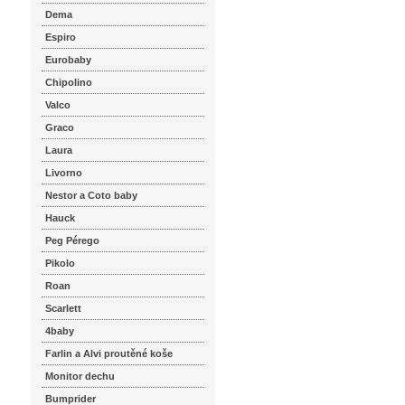
Dema
Espiro
Eurobaby
Chipolino
Valco
Graco
Laura
Livorno
Nestor a Coto baby
Hauck
Peg Pérego
Pikolo
Roan
Scarlett
4baby
Farlin a Alvi proutěné koše
Monitor dechu
Bumprider