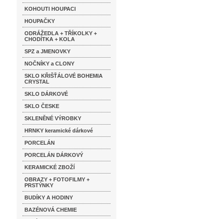
KOHOUTI HOUPACI
HOUPAČKY
ODRÁŽEDLA + TŘÍKOLKY +
CHODÍTKA + KOLA
SPZ a JMENOVKY
NOČNÍKY a CLONY
SKLO KŘIŠŤÁLOVÉ BOHEMIA
CRYSTAL
SKLO DÁRKOVÉ
SKLO ČESKE
SKLENĚNÉ VÝROBKY
HRNKY keramické dárkové
PORCELÁN
PORCELÁN DÁRKOVÝ
KERAMICKÉ ZBOŽÍ
OBRAZY + FOTOFILMY +
PRSTÝNKY
BUDÍKY A HODINY
BAZÉNOVÁ CHEMIE