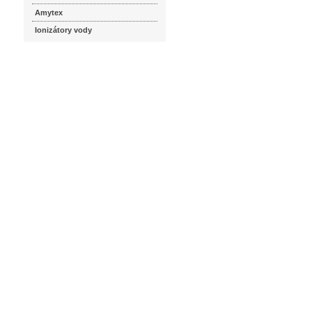
Amytex
Ionizátory vody
seznam.cz