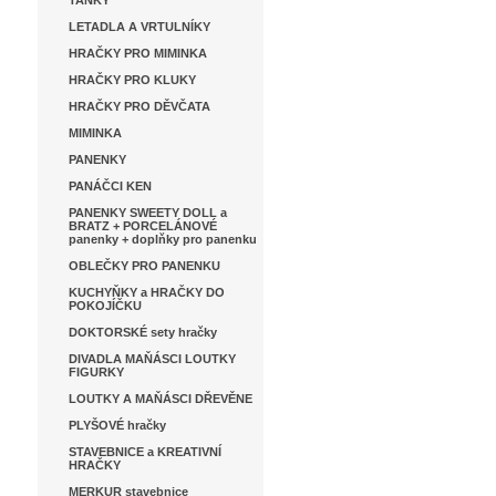
TANKY
LETADLA A VRTULNÍKY
HRAČKY PRO MIMINKA
HRAČKY PRO KLUKY
HRAČKY PRO DĚVČATA
MIMINKA
PANENKY
PANÁČCI KEN
PANENKY SWEETY DOLL a
BRATZ + PORCELÁNOVÉ
panenky + doplňky pro panenku
OBLEČKY PRO PANENKU
KUCHYŇKY a HRAČKY DO
POKOJÍČKU
DOKTORSKÉ sety hračky
DIVADLA MAŇÁSCI LOUTKY
FIGURKY
LOUTKY A MAŇÁSCI DŘEVĚNE
PLYŠOVÉ hračky
STAVEBNICE a KREATIVNÍ
HRAČKY
MERKUR stavebnice