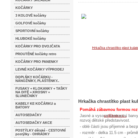
KOČÁRKY SKLADEM
KOČÁRKY
měsíců
3 KOLOVÉ kočárky
GOLFOVÉ kočárky
SPORTOVNÍ kočárky
HLUBOKÉ kočárky
KOČÁRKY PRO DVOJČATA
PROUTĚNÉ kočárky retro
KOČÁRKY PRO PANENKY
LEVNÉ KOČÁRKY VÝPRODEJ
DOPLŇKY KOČÁRKU -
NÁNOŽNÍKY, PLÁŠTĚNKY..
FUSAKY + KLOKANKY + TAŠKY
NA DITĚ + KROSNY +
SLUNEČNÍKY
Hrkačka chrastítko plast ku
KABELY KE KOČÁRKU a
BATOHY
Pomáhá zábavnou formou rozví
AUTOSEDAČKY
Jasné a vysoce kontrastní barvy 
rozvoj dětské představivost.
AUTOSEDAČKY AKCE
- oblé části jsou příjemné a bez
POSTÝLKY dětské - CESTOVNÍ
- rozměr - delka 11.5 cm - prům
postýlky - OHRÁDKY