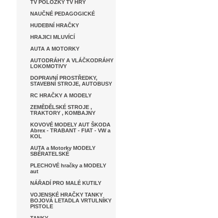
TV POLOŽKY TV HRY
NAUČNÉ PEDAGOGICKÉ
HUDEBNÍ HRAČKY
HRAJICI MLUVÍCÍ
AUTA A MOTORKY
AUTODRÁHY A VLÁČKODRÁHY
LOKOMOTIVY
DOPRAVNÍ PROSTŘEDKY,
STAVEBNÍ STROJE, AUTOBUSY
RC HRAČKY A MODELY
ZEMĚDĚLSKÉ STROJE ,
TRAKTORY , KOMBAJNY
KOVOVÉ MODELY AUT ŠKODA
Abrex - TRABANT - FIAT - VW a
KOL
AUTA a Motorky MODELY
SBĚRATELSKÉ
PLECHOVÉ hračky a MODELY
aut
NÁŘADÍ PRO MALÉ KUTILY
VOJENSKÉ HRAČKY TANKY
BOJOVÁ LETADLA VRTULNÍKY
PISTOLE