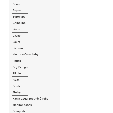
Dema
Espiro
Eurobaby
Chipolino
Valco
Graco
Laura
Livorno
Nestor a Coto baby
Hauck
Peg Pérego
Pikolo
Roan
Scarlett
4baby
Farlin a Alvi proutěné koše
Monitor dechu
Bumprider