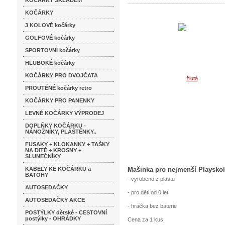
KOČÁRKY SKLADEM
KOČÁRKY
3 KOLOVÉ kočárky
GOLFOVÉ kočárky
SPORTOVNÍ kočárky
HLUBOKÉ kočárky
KOČÁRKY PRO DVOJČATA
PROUTĚNÉ kočárky retro
KOČÁRKY PRO PANENKY
LEVNÉ KOČÁRKY VÝPRODEJ
DOPLŇKY KOČÁRKU -
NÁNOŽNÍKY, PLÁŠTĚNKY..
FUSAKY + KLOKANKY + TAŠKY
NA DITĚ + KROSNY +
SLUNEČNÍKY
KABELY KE KOČÁRKU a
Mašinka pro nejmenší Playskol
BATOHY
- vyrobeno z plastu
AUTOSEDAČKY
- pro děti od 0 let
AUTOSEDAČKY AKCE
- hračka bez baterie
POSTÝLKY dětské - CESTOVNÍ
postýlky - OHRÁDKY
Cena za 1 kus.