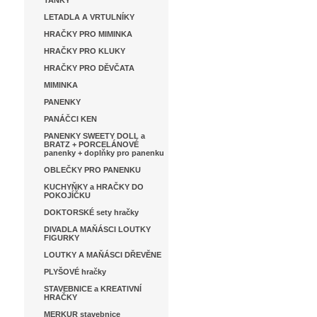
TANKY
LETADLA A VRTULNÍKY
HRAČKY PRO MIMINKA
HRAČKY PRO KLUKY
HRAČKY PRO DĚVČATA
MIMINKA
PANENKY
PANÁČCI KEN
PANENKY SWEETY DOLL a
BRATZ + PORCELÁNOVÉ
panenky + doplňky pro panenku
OBLEČKY PRO PANENKU
KUCHYŇKY a HRAČKY DO
POKOJÍČKU
DOKTORSKÉ sety hračky
DIVADLA MAŇÁSCI LOUTKY
FIGURKY
LOUTKY A MAŇÁSCI DŘEVĚNE
PLYŠOVÉ hračky
STAVEBNICE a KREATIVNÍ
HRAČKY
MERKUR stavebnice