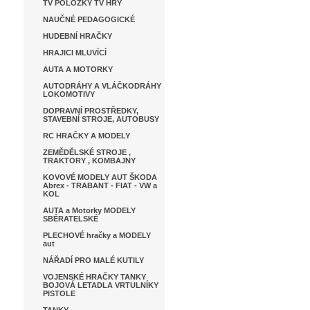
TV POLOŽKY TV HRY
NAUČNÉ PEDAGOGICKÉ
HUDEBNÍ HRAČKY
HRAJICI MLUVÍCÍ
AUTA A MOTORKY
AUTODRÁHY A VLÁČKODRÁHY
LOKOMOTIVY
DOPRAVNÍ PROSTŘEDKY,
STAVEBNÍ STROJE, AUTOBUSY
RC HRAČKY A MODELY
ZEMĚDĚLSKÉ STROJE ,
TRAKTORY , KOMBAJNY
KOVOVÉ MODELY AUT ŠKODA
Abrex - TRABANT - FIAT - VW a
KOL
AUTA a Motorky MODELY
SBĚRATELSKÉ
PLECHOVÉ hračky a MODELY
aut
NÁŘADÍ PRO MALÉ KUTILY
VOJENSKÉ HRAČKY TANKY
BOJOVÁ LETADLA VRTULNÍKY
PISTOLE