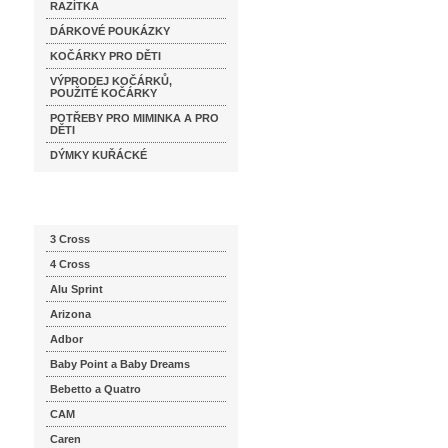
RAZÍTKA
DÁRKOVÉ POUKÁZKY
KOČÁRKY PRO DĚTI
VÝPRODEJ KOČÁRKŮ,
POUŽITÉ KOČÁRKY
POTŘEBY PRO MIMINKA A PRO
DĚTI
DÝMKY KUŘÁCKÉ
Katalog značek
3 Cross
4 Cross
Alu Sprint
Arizona
Adbor
Baby Point a Baby Dreams
Bebetto a Quatro
CAM
Caren