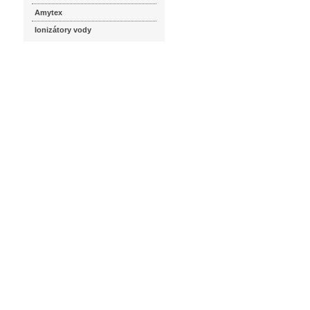
Amytex
Ionizátory vody
seznam.cz