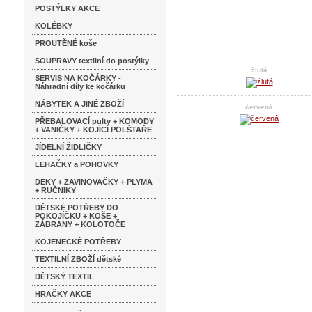
POSTÝLKY AKCE
KOLÉBKY
PROUTĚNÉ koše
SOUPRAVY textilní do postýlky
žlutá
SERVIS NA KOČÁRKY -
Náhradní díly ke kočárku
NÁBYTEK A JINÉ ZBOŽÍ
červená
PŘEBALOVACÍ pulty + KOMODY
+ VANIČKY + KOJÍCÍ POLŠTAŘE
JÍDELNÍ ŽIDLIČKY
LEHAČKY a POHOVKY
DEKY + ZAVINOVAČKY + PLYMA
+ RUČNIKY
DĚTSKÉ POTŘEBY DO
POKOJÍČKU + KOŠE +
ZÁBRANY + KOLOTOČE
KOJENECKÉ POTŘEBY
TEXTILNÍ ZBOŽÍ dětské
DĚTSKÝ TEXTIL
HRAČKY AKCE