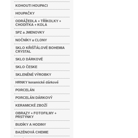
KOHOUTI HOUPACI
HOUPAČKY
ODRÁŽEDLA + TŘÍKOLKY +
CHODÍTKA + KOLA
SPZ a JMENOVKY
NOČNÍKY a CLONY
SKLO KŘIŠŤÁLOVÉ BOHEMIA
CRYSTAL
SKLO DÁRKOVÉ
SKLO ČESKE
SKLENĚNÉ VÝROBKY
HRNKY keramické dárkové
PORCELÁN
PORCELÁN DÁRKOVÝ
KERAMICKÉ ZBOŽÍ
OBRAZY + FOTOFILMY +
PRSTÝNKY
BUDÍKY A HODINY
BAZÉNOVÁ CHEMIE