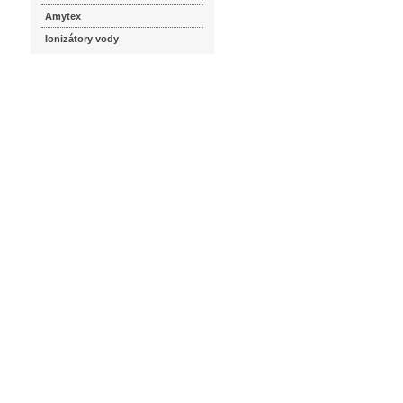
Amytex
Ionizátory vody
seznam.cz