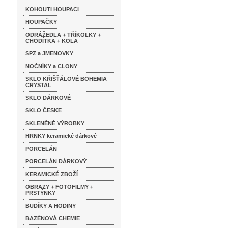
KOHOUTI HOUPACI
HOUPAČKY
ODRÁŽEDLA + TŘÍKOLKY +
CHODÍTKA + KOLA
SPZ a JMENOVKY
NOČNÍKY a CLONY
SKLO KŘIŠŤÁLOVÉ BOHEMIA
CRYSTAL
SKLO DÁRKOVÉ
SKLO ČESKE
SKLENĚNÉ VÝROBKY
HRNKY keramické dárkové
PORCELÁN
PORCELÁN DÁRKOVÝ
KERAMICKÉ ZBOŽÍ
OBRAZY + FOTOFILMY +
PRSTÝNKY
BUDÍKY A HODINY
BAZÉNOVÁ CHEMIE