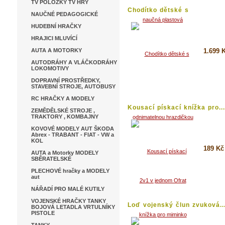
TV POLOŽKY TV HRY
Chodítko dětské s
NAUČNÉ PEDAGOGICKÉ
odnimatelnou...
HUDEBNÍ HRAČKY
HRAJICI MLUVÍCÍ
AUTA A MOTORKY
1.699 
AUTODRÁHY A VLÁČKODRÁHY
LOKOMOTIVY
Koupi
DOPRAVNÍ PROSTŘEDKY,
Detai
STAVEBNÍ STROJE, AUTOBUSY
RC HRAČKY A MODELY
Kousací pískací knížka pro...
ZEMĚDĚLSKÉ STROJE ,
TRAKTORY , KOMBAJNY
KOVOVÉ MODELY AUT ŠKODA
Abrex - TRABANT - FIAT - VW a
KOL
189 Kč
AUTA a Motorky MODELY
SBĚRATELSKÉ
Koupi
PLECHOVÉ hračky a MODELY
aut
Detai
NÁŘADÍ PRO MALÉ KUTILY
VOJENSKÉ HRAČKY TANKY
Loď vojenský člun zvuková..
BOJOVÁ LETADLA VRTULNÍKY
PISTOLE