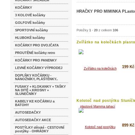
KOČÁRKY SKLADEM
KOČÁRKY
HRAČKY PRO MIMINKA PLasto
3 KOLOVÉ kočárky
GOLFOVÉ kočárky
SPORTOVNÍ kočárky
Položky
1
-
20
z celkem
106
HLUBOKÉ kočárky
Zvířátko na kolečkách plasto
KOČÁRKY PRO DVOJČATA
PROUTĚNÉ kočárky retro
KOČÁRKY PRO PANENKY
199 Kč
LEVNÉ KOČÁRKY VÝPRODEJ
DOPLŇKY KOČÁRKU -
Koupi
NÁNOŽNÍKY, PLÁŠTĚNKY..
Detai
FUSAKY + KLOKANKY + TAŠKY
NA DITĚ + KROSNY +
SLUNEČNÍKY
Kolotoč nad postýlku Sluníč
KABELY KE KOČÁRKU a
a...
BATOHY
AUTOSEDAČKY
AUTOSEDAČKY AKCE
899 Kč
POSTÝLKY dětské - CESTOVNÍ
postýlky - OHRÁDKY