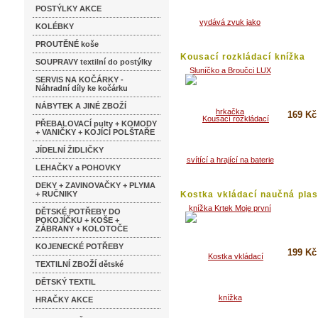
Koupi
POSTÝLKY AKCE
Detai
KOLÉBKY
PROUTĚNÉ koše
Kousací rozkládací knížka
SOUPRAVY textilní do postýlky
Krtek...
SERVIS NA KOČÁRKY -
Náhradní díly ke kočárku
NÁBYTEK A JINÉ ZBOŽÍ
169 Kč
PŘEBALOVACÍ pulty + KOMODY
+ VANIČKY + KOJÍCÍ POLŠTAŘE
Koupi
JÍDELNÍ ŽIDLIČKY
Detai
LEHAČKY a POHOVKY
DEKY + ZAVINOVAČKY + PLYMA
+ RUČNIKY
Kostka vkládací naučná pla
DĚTSKÉ POTŘEBY DO
POKOJÍČKU + KOŠE +
ZÁBRANY + KOLOTOČE
KOJENECKÉ POTŘEBY
199 Kč
TEXTILNÍ ZBOŽÍ dětské
Koupi
DĚTSKÝ TEXTIL
Detai
HRAČKY AKCE