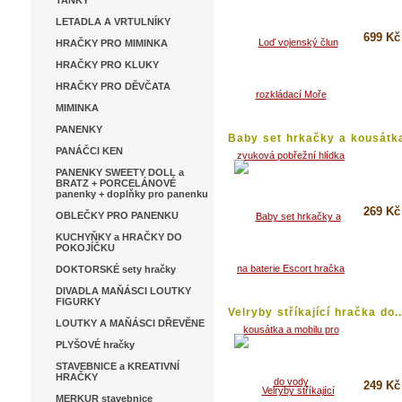
TANKY
LETADLA A VRTULNÍKY
699 Kč
HRAČKY PRO MIMINKA
HRAČKY PRO KLUKY
Koupi
HRAČKY PRO DĚVČATA
Detai
MIMINKA
PANENKY
Baby set hrkačky a kousátka
PANÁČCI KEN
PANENKY SWEETY DOLL a
BRATZ + PORCELÁNOVÉ
panenky + doplňky pro panenku
269 Kč
OBLEČKY PRO PANENKU
KUCHYŇKY a HRAČKY DO
Koupi
POKOJÍČKU
DOKTORSKÉ sety hračky
Detai
DIVADLA MAŇÁSCI LOUTKY
FIGURKY
Velryby stříkající hračka do..
LOUTKY A MAŇÁSCI DŘEVĚNE
PLYŠOVÉ hračky
STAVEBNICE a KREATIVNÍ
HRAČKY
249 Kč
MERKUR stavebnice