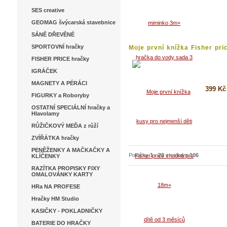
SES creative
Koupi
GEOMAG švýcarská stavebnice
Detai
SÁNĚ DŘEVĚNÉ
SPORTOVNÍ hračky
Moje první knížka Fisher pric
FISHER PRICE hračky
IGRÁČEK
MAGNETY A PÉRÁCI
399 Kč
FIGURKY a Roboryby
OSTATNÍ SPECIÁLNÍ hračky a
Koupi
Hlavolamy
Detai
RŮŽIČKOVÝ MEĎA z růží
ZVÍŘÁTKA hračky
PENĚŽENKY A MAČKAČKY A
Položky
1
-
20
z celkem
106
KLÍČENKY
RAZÍTKA PROPISKY FIXY
OMALOVÁNKY KARTY
HRa NA PROFESE
Hračky HM Studio
KASIČKY - POKLADNIČKY
BATERIE DO HRAČKY