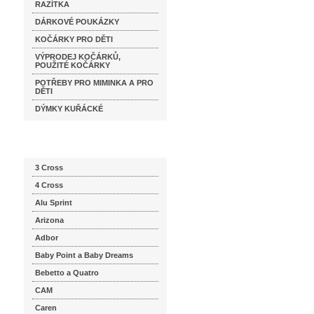
RAZÍTKA
DÁRKOVÉ POUKÁZKY
KOČÁRKY PRO DĚTI
VÝPRODEJ KOČÁRKŮ,
POUŽITÉ KOČÁRKY
POTŘEBY PRO MIMINKA A PRO
DĚTI
DÝMKY KUŘÁCKÉ
Katalog značek
3 Cross
4 Cross
Alu Sprint
Arizona
Adbor
Baby Point a Baby Dreams
Bebetto a Quatro
CAM
Caren