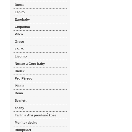
Dema
Espiro
Eurobaby
Chipolino
Valco
Graco
Laura
Livorno
Nestor a Coto baby
Hauck
Peg Pérego
Pikolo
Roan
Scarlett
4baby
Farlin a Alvi proutěné koše
Monitor dechu
Bumprider