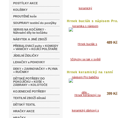
Koupi
POSTÝLKY AKCE
Detai
KOLÉBKY
PROUTĚNÉ koše
Hrnek buclák s nápisem Pro.
SOUPRAVY textilní do postýlky
SERVIS NA KOČÁRKY -
Náhradní díly ke kočárku
NÁBYTEK A JINÉ ZBOŽÍ
489 Kč
PŘEBALOVACÍ pulty + KOMODY
+ VANIČKY + KOJÍCÍ POLŠTAŘE
Koupi
JÍDELNÍ ŽIDLIČKY
Detai
LEHAČKY a POHOVKY
DEKY + ZAVINOVAČKY + PLYMA
+ RUČNIKY
Hrnek keramický na ranní
kafíčko
DĚTSKÉ POTŘEBY DO
POKOJÍČKU + KOŠE +
ZÁBRANY + KOLOTOČE
KOJENECKÉ POTŘEBY
399 Kč
TEXTILNÍ ZBOŽÍ dětské
Koupi
DĚTSKÝ TEXTIL
Detai
HRAČKY AKCE
HRAČKY