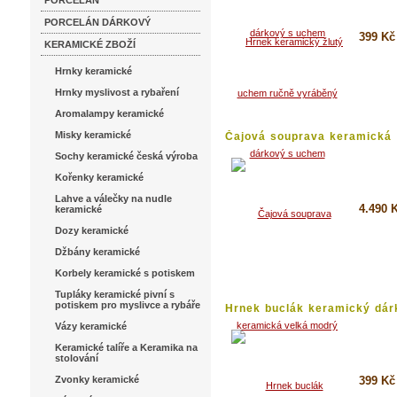
PORCELÁN
PORCELÁN DÁRKOVÝ
399 Kč
KERAMICKÉ ZBOŽÍ
Hrnky keramické
Koupi
Hrnky myslivost a rybaření
Detai
Aromalampy keramické
Misky keramické
Čajová souprava keramická
velká...
Sochy keramické česká výroba
Kořenky keramické
Lahve a válečky na nudle
4.490 
keramické
Dozy keramické
Koupi
Džbány keramické
Detai
Korbely keramické s potiskem
Tupláky keramické pivní s
potiskem pro myslivce a rybáře
Hrnek buclák keramický dár
s...
Vázy keramické
Keramické talíře a Keramika na
stolování
Zvonky keramické
399 Kč