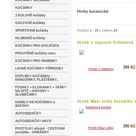
KOČÁRKY SKLADEM
KOČÁRKY
Hrnky keramické
3 KOLOVÉ kočárky
GOLFOVÉ kočárky
SPORTOVNÍ kočárky
Položky
1
-
20
z celkem
23
HLUBOKÉ kočárky
Hrnek s nápisem Kofeinová
KOČÁRKY PRO DVOJČATA
bomba...
PROUTĚNÉ kočárky retro
KOČÁRKY PRO PANENKY
399 Kč
LEVNÉ KOČÁRKY VÝPRODEJ
DOPLŇKY KOČÁRKU -
Koupi
NÁNOŽNÍKY, PLÁŠTĚNKY..
Detai
FUSAKY + KLOKANKY + TAŠKY
NA DITĚ + KROSNY +
SLUNEČNÍKY
Hrnek Maxi velký keramika s
KABELY KE KOČÁRKU a
BATOHY
AUTOSEDAČKY
AUTOSEDAČKY AKCE
399 Kč
POSTÝLKY dětské - CESTOVNÍ
postýlky - OHRÁDKY