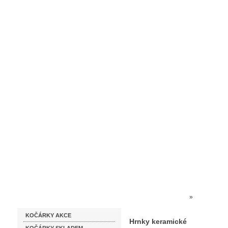
Homepage
Obchodní podmínky
Prodejna kočárků
Dárkové p
Katalog zboží
Kočárky NEC
»
KERAMICK
KOČÁRKY AKCE
Hrnky keramické