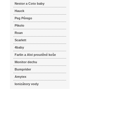
Nestor a Coto baby
Hauck
Peg Pérego
Pikolo
Roan
Scarlett
4baby
Farlin a Alvi proutěné koše
Monitor dechu
Bumprider
Amytex
Ionizátory vody
seznam.cz