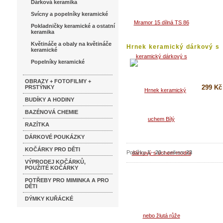
Dárková keramika
Koupi
Svícny a popelníky keramické
Detai
Pokladničky keramické a ostatní
keramika
Květináče a obaly na květináče
Hrnek keramický dárkový s
keramické
uchem...
Popelníky keramické
OBRAZY + FOTOFILMY +
299 Kč
PRSTÝNKY
BUDÍKY A HODINY
Koupi
BAZÉNOVÁ CHEMIE
Detai
RAZÍTKA
DÁRKOVÉ POUKÁZKY
KOČÁRKY PRO DĚTI
Položky
1
-
20
z celkem
23
VÝPRODEJ KOČÁRKŮ,
POUŽITÉ KOČÁRKY
POTŘEBY PRO MIMINKA A PRO
DĚTI
DÝMKY KUŘÁCKÉ
Katalog značek