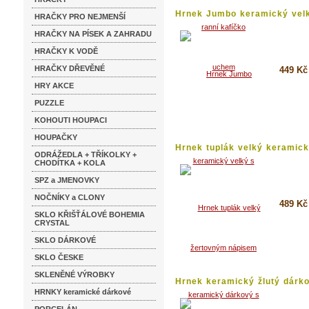
Hrnek Jumbo keramický vel
HRAČKY PRO NEJMENŠÍ
s...
HRAČKY NA PÍSEK A ZAHRADU
HRAČKY K VODĚ
HRAČKY DŘEVĚNÉ
449 Kč
HRY AKCE
Koupi
PUZZLE
Detai
KOHOUTI HOUPACI
HOUPAČKY
Hrnek tuplák velký keramický
ODRÁŽEDLA + TŘÍKOLKY +
CHODÍTKA + KOLA
SPZ a JMENOVKY
NOČNÍKY a CLONY
489 Kč
SKLO KŘIŠŤÁLOVÉ BOHEMIA
CRYSTAL
Koupi
SKLO DÁRKOVÉ
Detai
SKLO ČESKE
SKLENĚNÉ VÝROBKY
Hrnek keramický žlutý dárk
s...
HRNKY keramické dárkové