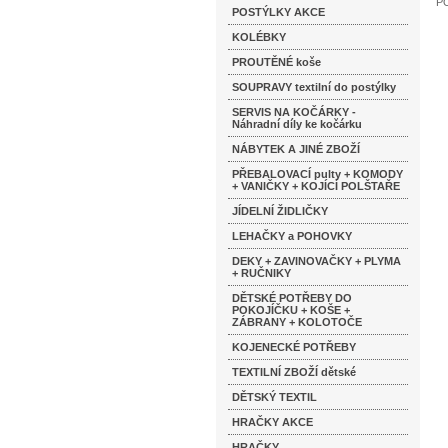
P
POSTÝLKY AKCE
KOLÉBKY
PROUTĚNÉ koše
SOUPRAVY textilní do postýlky
SERVIS NA KOČÁRKY -
Náhradní díly ke kočárku
NÁBYTEK A JINÉ ZBOŽÍ
PŘEBALOVACÍ pulty + KOMODY
+ VANIČKY + KOJÍCÍ POLŠTAŘE
JÍDELNÍ ŽIDLIČKY
LEHAČKY a POHOVKY
DEKY + ZAVINOVAČKY + PLYMA
+ RUČNIKY
DĚTSKÉ POTŘEBY DO
POKOJÍČKU + KOŠE +
ZÁBRANY + KOLOTOČE
KOJENECKÉ POTŘEBY
TEXTILNÍ ZBOŽÍ dětské
DĚTSKÝ TEXTIL
HRAČKY AKCE
HRAČKY