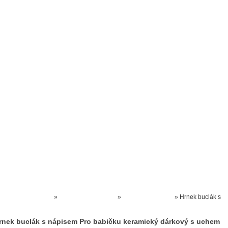
Prodejna kočárků
Dárkové poukázky
Odkazy
Slovensko
Kontak
Kočárky NEC
»
KERAMICKÉ ZBOŽÍ
»
Hrnky keramické
»
Hrnek buclák s
nápisem Pro babičku keramický dárkový s uchem
rnek buclák s nápisem Pro babičku keramický dárkový s uchem