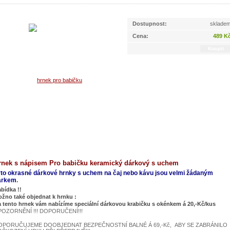
Dostupnost:
sklade
Cena:
489 K
rnek s nápisem Pro babičku keramický dárkový s uchem
yto okrasné dárkové hrnky s uchem na čaj nebo kávu jsou velmi žádaným
árkem
.
bídka !!
žno také objednat k hrnku :
 tento hrnek vám nabízíme speciální dárkovou krabičku s okénkem á 20,-Kč/kus
POZORNĚNÍ !!! DOPORUČENÍ!!!
OPORUČUJEME DOOBJEDNAT BEZPEČNOSTNÍ BALNÉ Á 69,-Kč, ABY SE ZABRÁNILO