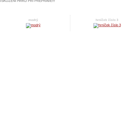
OŠKOZENÍ HRKU PŘI PŘEPRAVĚ!!!
modrý
hrníček číslo 3