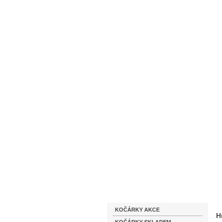
Homepage
Obchodní podmínky
Katalog zboží
KOČÁRKY AKCE
H