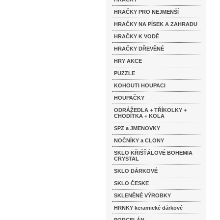
HRAČKY PRO NEJMENŠÍ
HRAČKY NA PÍSEK A ZAHRADU
HRAČKY K VODĚ
HRAČKY DŘEVĚNÉ
HRY AKCE
PUZZLE
KOHOUTI HOUPACI
HOUPAČKY
ODRÁŽEDLA + TŘÍKOLKY +
CHODÍTKA + KOLA
SPZ a JMENOVKY
NOČNÍKY a CLONY
SKLO KŘIŠŤÁLOVÉ BOHEMIA
CRYSTAL
SKLO DÁRKOVÉ
SKLO ČESKE
SKLENĚNÉ VÝROBKY
HRNKY keramické dárkové