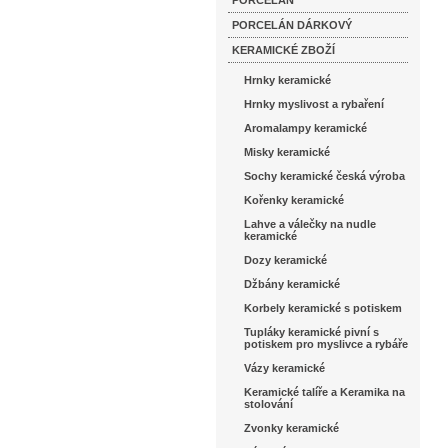
PORCELÁN
PORCELÁN DÁRKOVÝ
KERAMICKÉ ZBOŽÍ
Hrnky keramické
Hrnky myslivost a rybaření
Aromalampy keramické
Misky keramické
Sochy keramické česká výroba
Kořenky keramické
Lahve a válečky na nudle
keramické
Dozy keramické
Džbány keramické
Korbely keramické s potiskem
Tupláky keramické pivní s
potiskem pro myslivce a rybáře
Vázy keramické
Keramické talíře a Keramika na
stolování
Zvonky keramické