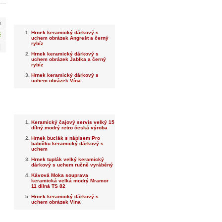
Nejnovější
m
Hrnek keramický dárkový s
č
uchem obrázek Angrešt a černý
rybíz
Hrnek keramický dárkový s
uchem obrázek Jablka a černý
rybíz
Hrnek keramický dárkový s
uchem obrázek Vína
Nejprodávanější
Keramický čajový servis velký 15
dílný modrý retro česká výroba
Hrnek buclák s nápisem Pro
babičku keramický dárkový s
uchem
Hrnek tuplák velký keramický
dárkový s uchem ručně vyráběný
Kávová Moka souprava
keramická velká modrý Mramor
11 dílná TS 82
Hrnek keramický dárkový s
uchem obrázek Vína