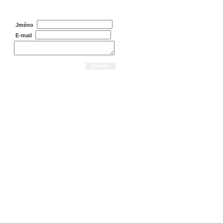
Dotaz na prodejce
Jméno
E-mail