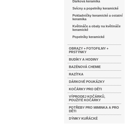
Dárková keramika
Svícny a popelníky keramické
Pokladničky keramické a ostatní
keramika
Květináče a obaly na květináče
keramické
Popelníky keramické
OBRAZY + FOTOFILMY +
PRSTÝNKY
BUDÍKY A HODINY
BAZÉNOVÁ CHEMIE
RAZÍTKA
DÁRKOVÉ POUKÁZKY
KOČÁRKY PRO DĚTI
VÝPRODEJ KOČÁRKŮ,
POUŽITÉ KOČÁRKY
POTŘEBY PRO MIMINKA A PRO
DĚTI
DÝMKY KUŘÁCKÉ
Katalog značek