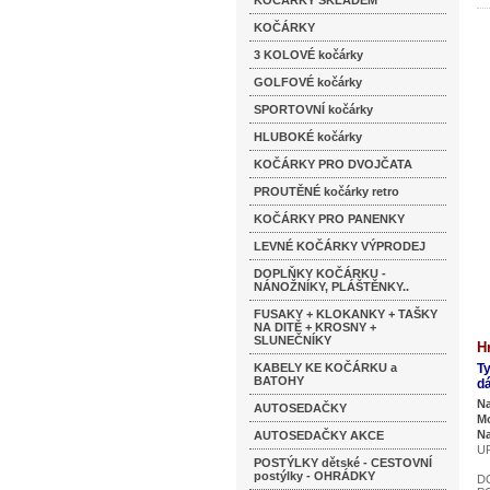
KOČÁRKY SKLADEM
KOČÁRKY
3 KOLOVÉ kočárky
GOLFOVÉ kočárky
SPORTOVNÍ kočárky
HLUBOKÉ kočárky
KOČÁRKY PRO DVOJČATA
PROUTĚNÉ kočárky retro
KOČÁRKY PRO PANENKY
LEVNÉ KOČÁRKY VÝPRODEJ
DOPLŇKY KOČÁRKU -
NÁNOŽNÍKY, PLÁŠTĚNKY..
FUSAKY + KLOKANKY + TAŠKY
NA DITĚ + KROSNY +
SLUNEČNÍKY
H
KABELY KE KOČÁRKU a
T
BATOHY
d
Na
AUTOSEDAČKY
Mo
Na
AUTOSEDAČKY AKCE
U
POSTÝLKY dětské - CESTOVNÍ
postýlky - OHRÁDKY
D