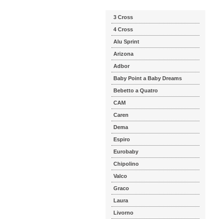
3 Cross
4 Cross
Alu Sprint
Arizona
Adbor
Baby Point a Baby Dreams
Bebetto a Quatro
CAM
Caren
Dema
Espiro
Eurobaby
Chipolino
Valco
Graco
Laura
Livorno