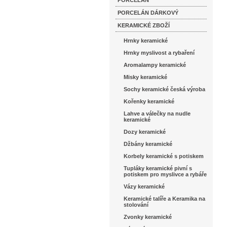
PORCELÁN
PORCELÁN DÁRKOVÝ
KERAMICKÉ ZBOŽÍ
Hrnky keramické
Hrnky myslivost a rybaření
Aromalampy keramické
Misky keramické
Sochy keramické česká výroba
Kořenky keramické
Lahve a válečky na nudle
keramické
Dozy keramické
Džbány keramické
Korbely keramické s potiskem
Tupláky keramické pivní s
potiskem pro myslivce a rybáře
Vázy keramické
Keramické talíře a Keramika na
stolování
Zvonky keramické