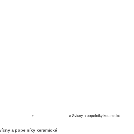
Prodejna kočárků
Dárkové poukázky
Odkazy
Slovensko
Kontak
Kočárky NEC
»
KERAMICKÉ ZBOŽÍ
»
Svícny a popelníky keramické
vícny a popelníky keramické