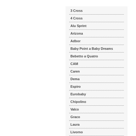
3 Cross
4 Cross
Alu Sprint
Arizona
Adbor
Baby Point a Baby Dreams
Bebetto a Quatro
CAM
Caren
Dema
Espiro
Eurobaby
Chipolino
Valco
Graco
Laura
Livorno