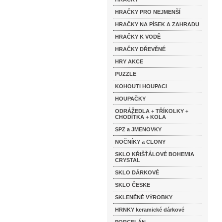
HRAČKY PRO NEJMENŠÍ
HRAČKY NA PÍSEK A ZAHRADU
HRAČKY K VODĚ
HRAČKY DŘEVĚNÉ
HRY AKCE
PUZZLE
KOHOUTI HOUPACI
HOUPAČKY
ODRÁŽEDLA + TŘÍKOLKY +
CHODÍTKA + KOLA
SPZ a JMENOVKY
NOČNÍKY a CLONY
SKLO KŘIŠŤÁLOVÉ BOHEMIA
CRYSTAL
SKLO DÁRKOVÉ
SKLO ČESKE
SKLENĚNÉ VÝROBKY
HRNKY keramické dárkové