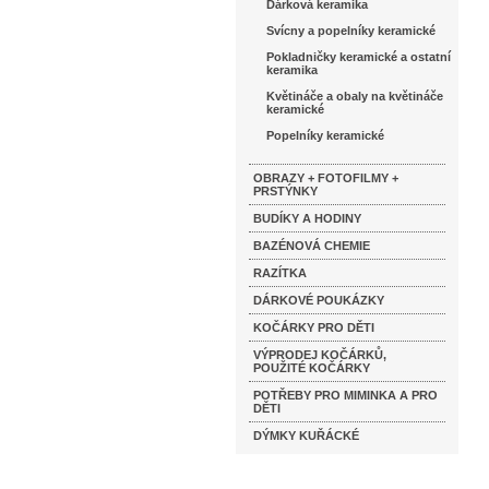
Dárková keramika
Svícny a popelníky keramické
Pokladničky keramické a ostatní
keramika
Květináče a obaly na květináče
keramické
Popelníky keramické
OBRAZY + FOTOFILMY +
PRSTÝNKY
BUDÍKY A HODINY
BAZÉNOVÁ CHEMIE
RAZÍTKA
DÁRKOVÉ POUKÁZKY
KOČÁRKY PRO DĚTI
VÝPRODEJ KOČÁRKŮ,
POUŽITÉ KOČÁRKY
POTŘEBY PRO MIMINKA A PRO
DĚTI
DÝMKY KUŘÁCKÉ
Katalog značek