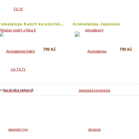
Koupit
Koupit
Detail
Detail
romalampa Kalich keramická...
Aromalampa Japonská
keramická...
799 Kč
799 Kč
Koupit
Koupit
Detail
Detail
ložky
1
-
6
z celkem
6