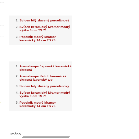
Nejnovější
Svícen bílý zlacený porcelánový
Svícen keramický Mramor modrý
výška 9 cm TS 71
Popelník modrý Mramor
keramický 14 cm TS 76
Nejprodávanější
Aromalampa Japonská keramická
okrasná
Aromalampa Kalich keramická
okrasná japonský typ
Svícen bílý zlacený porcelánový
Svícen keramický Mramor modrý
výška 9 cm TS 71
ý
Popelník modrý Mramor
keramický 14 cm TS 76
Dotaz na prodejce
Jméno