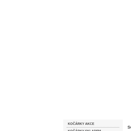
Homepage
Obchodní podmínky
Katalog zboží
KOČÁRKY AKCE
S