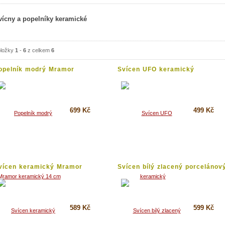
vícny a popelníky keramické
ložky
1
-
6
z celkem
6
opelník modrý Mramor
Svícen UFO keramický
eramický...
699 Kč
499 Kč
Koupit
Koupit
Detail
Detail
vícen keramický Mramor
Svícen bílý zlacený porcelánov
odrý...
589 Kč
599 Kč