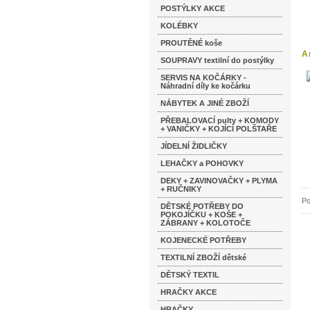
POSTÝLKY AKCE
KOLÉBKY
PROUTĚNÉ koše
A
SOUPRAVY textilní do postýlky
SERVIS NA KOČÁRKY -
Náhradní díly ke kočárku
NÁBYTEK A JINÉ ZBOŽÍ
PŘEBALOVACÍ pulty + KOMODY
+ VANIČKY + KOJÍCÍ POLŠTAŘE
JÍDELNÍ ŽIDLIČKY
LEHAČKY a POHOVKY
DEKY + ZAVINOVAČKY + PLYMA
+ RUČNIKY
Po
DĚTSKÉ POTŘEBY DO
POKOJÍČKU + KOŠE +
ZÁBRANY + KOLOTOČE
KOJENECKÉ POTŘEBY
TEXTILNÍ ZBOŽÍ dětské
DĚTSKÝ TEXTIL
HRAČKY AKCE
HRAČKY