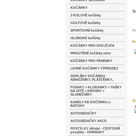
KOČÁRKY SKLADEM
KOČÁRKY
S
3 KOLOVÉ kočárky
GOLFOVÉ kočárky
SPORTOVNÍ kočárky
Po
HLUBOKÉ kočárky
P
KOČÁRKY PRO DVOJČATA
k
PROUTĚNÉ kočárky retro
KOČÁRKY PRO PANENKY
LEVNÉ KOČÁRKY VÝPRODEJ
DOPLŇKY KOČÁRKU -
NÁNOŽNÍKY, PLÁŠTĚNKY..
FUSAKY + KLOKANKY + TAŠKY
NA DITĚ + KROSNY +
SLUNEČNÍKY
S
KABELY KE KOČÁRKU a
m
BATOHY
AUTOSEDAČKY
AUTOSEDAČKY AKCE
POSTÝLKY dětské - CESTOVNÍ
postýlky - OHRÁDKY