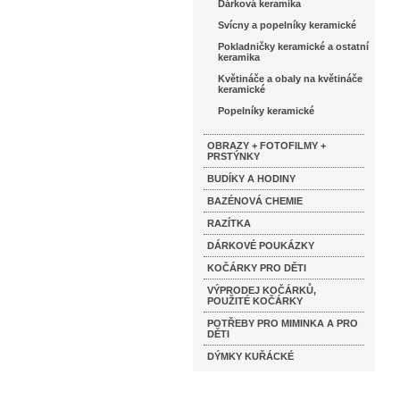
Dárková keramika
Svícny a popelníky keramické
Pokladničky keramické a ostatní
keramika
Květináče a obaly na květináče
keramické
Popelníky keramické
OBRAZY + FOTOFILMY +
PRSTÝNKY
BUDÍKY A HODINY
BAZÉNOVÁ CHEMIE
RAZÍTKA
DÁRKOVÉ POUKÁZKY
KOČÁRKY PRO DĚTI
VÝPRODEJ KOČÁRKŮ,
POUŽITÉ KOČÁRKY
POTŘEBY PRO MIMINKA A PRO
DĚTI
DÝMKY KUŘÁCKÉ
Katalog značek