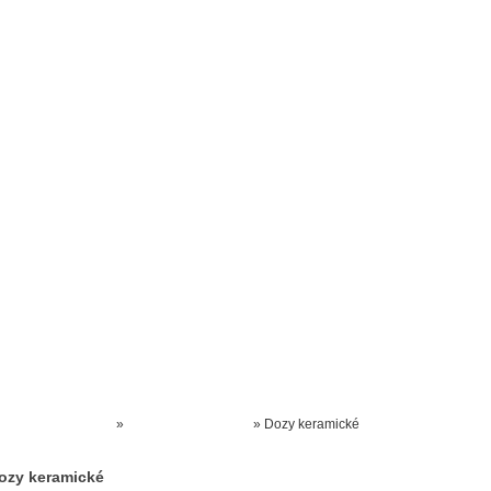
Prodejna kočárků
Dárkové poukázky
Odkazy
Slovensko
Kontak
Kočárky NEC
»
KERAMICKÉ ZBOŽÍ
»
Dozy keramické
ozy keramické