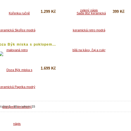
1.299 Kč
399 Kč
Koupit
Koupit
Detail
Detail
oza Býk miska s poklopem...
1.699 Kč
Koupit
Detail
ložky
1
-
15
z celkem
15