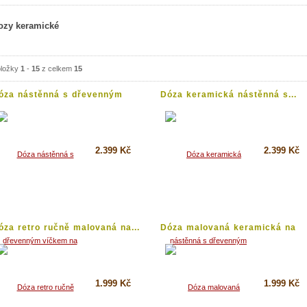
ozy keramické
ložky
1
-
15
z celkem
15
óza nástěnná s dřevenným
Dóza keramická nástěnná s...
íčkem...
2.399 Kč
2.399 Kč
Koupit
Koupit
Detail
Detail
óza retro ručně malovaná na...
Dóza malovaná keramická na
nudle...
1.999 Kč
1.999 Kč