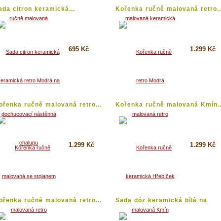
ada citron keramická...
Kořenka ručně malovaná retro..
695 Kč
1.299 Kč
Koupit
Koupit
Detail
Detail
ořenka ručně malovaná retro...
Kořenka ručně malovaná Kmín..
1.299 Kč
1.299 Kč
Koupit
Koupit
Detail
Detail
ořenka ručně malovaná retro...
Sada dóz keramická bílá na
kávu,...