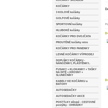
KOČÁRKY SKLADEM
KOČÁRKY
D
3 KOLOVÉ kočárky
GOLFOVÉ kočárky
SPORTOVNÍ kočárky
Po
HLUBOKÉ kočárky
D
KOČÁRKY PRO DVOJČATA
v
PROUTĚNÉ kočárky retro
KOČÁRKY PRO PANENKY
LEVNÉ KOČÁRKY VÝPRODEJ
DOPLŇKY KOČÁRKU -
NÁNOŽNÍKY, PLÁŠTĚNKY..
FUSAKY + KLOKANKY + TAŠKY
NA DITĚ + KROSNY +
SLUNEČNÍKY
D
KABELY KE KOČÁRKU a
BATOHY
AUTOSEDAČKY
AUTOSEDAČKY AKCE
POSTÝLKY dětské - CESTOVNÍ
postýlky - OHRÁDKY