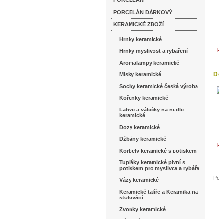
PORCELÁN
PORCELÁN DÁRKOVÝ
KERAMICKÉ ZBOŽÍ
Hrnky keramické
Hrnky myslivost a rybaření
Aromalampy keramické
D
Misky keramické
Sochy keramické česká výroba
Kořenky keramické
Lahve a válečky na nudle
keramické
Dozy keramické
Džbány keramické
Korbely keramické s potiskem
Tupláky keramické pivní s
potiskem pro myslivce a rybáře
Po
Vázy keramické
Keramické talíře a Keramika na
stolování
Zvonky keramické