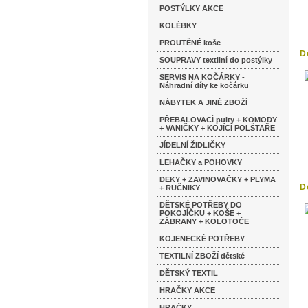
POSTÝLKY AKCE
KOLÉBKY
PROUTĚNÉ koše
D
SOUPRAVY textilní do postýlky
SERVIS NA KOČÁRKY -
Náhradní díly ke kočárku
NÁBYTEK A JINÉ ZBOŽÍ
PŘEBALOVACÍ pulty + KOMODY
+ VANIČKY + KOJÍCÍ POLŠTAŘE
JÍDELNÍ ŽIDLIČKY
LEHAČKY a POHOVKY
DEKY + ZAVINOVAČKY + PLYMA
D
+ RUČNIKY
DĚTSKÉ POTŘEBY DO
POKOJÍČKU + KOŠE +
ZÁBRANY + KOLOTOČE
KOJENECKÉ POTŘEBY
TEXTILNÍ ZBOŽÍ dětské
DĚTSKÝ TEXTIL
HRAČKY AKCE
HRAČKY