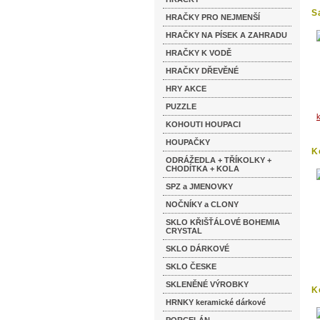
S
HRAČKY PRO NEJMENŠÍ
HRAČKY NA PÍSEK A ZAHRADU
HRAČKY K VODĚ
HRAČKY DŘEVĚNÉ
HRY AKCE
PUZZLE
KOHOUTI HOUPACI
HOUPAČKY
K
ODRÁŽEDLA + TŘÍKOLKY +
CHODÍTKA + KOLA
SPZ a JMENOVKY
NOČNÍKY a CLONY
SKLO KŘIŠŤÁLOVÉ BOHEMIA
CRYSTAL
SKLO DÁRKOVÉ
SKLO ČESKE
SKLENĚNÉ VÝROBKY
K
HRNKY keramické dárkové