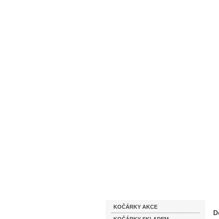
Homepage
Obchodní podmínky
Katalog zboží
KOČÁRKY AKCE
D