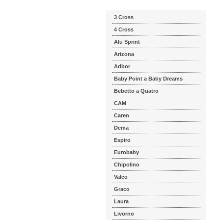
3 Cross
4 Cross
Alu Sprint
Arizona
Adbor
Baby Point a Baby Dreams
Bebetto a Quatro
CAM
Caren
Dema
Espiro
Eurobaby
Chipolino
Valco
Graco
Laura
Livorno