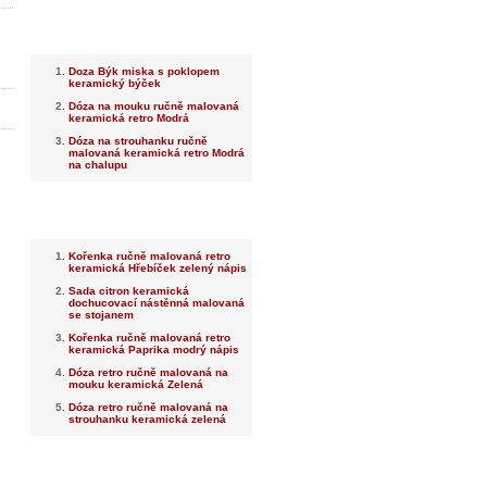
Nejnovější
Doza Býk miska s poklopem
keramický býček
Dóza na mouku ručně malovaná
keramická retro Modrá
Dóza na strouhanku ručně
malovaná keramická retro Modrá
na chalupu
Nejprodávanější
Kořenka ručně malovaná retro
keramická Hřebíček zelený nápis
Sada citron keramická
dochucovací nástěnná malovaná
se stojanem
Kořenka ručně malovaná retro
keramická Paprika modrý nápis
Dóza retro ručně malovaná na
mouku keramická Zelená
Dóza retro ručně malovaná na
strouhanku keramická zelená
Dotaz na prodejce