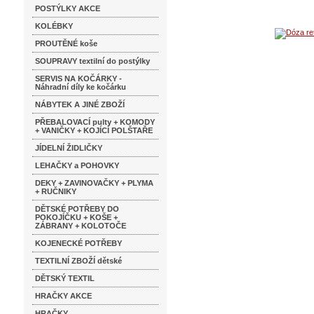
POSTÝLKY AKCE
KOLÉBKY
PROUTĚNÉ koše
SOUPRAVY textilní do postýlky
SERVIS NA KOČÁRKY -
Náhradní díly ke kočárku
NÁBYTEK A JINÉ ZBOŽÍ
PŘEBALOVACÍ pulty + KOMODY
+ VANIČKY + KOJÍCÍ POLŠTAŘE
JÍDELNÍ ŽIDLIČKY
LEHAČKY a POHOVKY
DEKY + ZAVINOVAČKY + PLYMA
+ RUČNIKY
DĚTSKÉ POTŘEBY DO
POKOJÍČKU + KOŠE +
ZÁBRANY + KOLOTOČE
KOJENECKÉ POTŘEBY
TEXTILNÍ ZBOŽÍ dětské
DĚTSKÝ TEXTIL
HRAČKY AKCE
HRAČKY