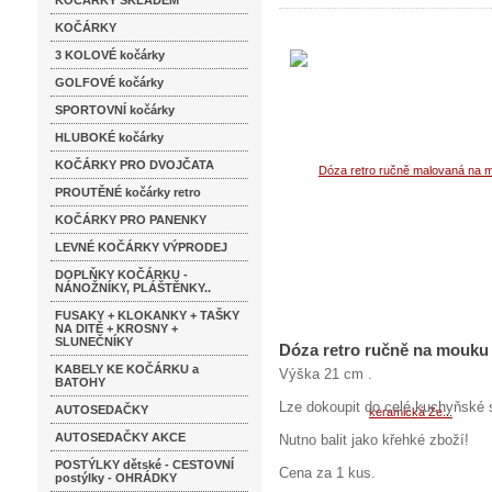
KOČÁRKY SKLADEM
KOČÁRKY
3 KOLOVÉ kočárky
GOLFOVÉ kočárky
SPORTOVNÍ kočárky
HLUBOKÉ kočárky
KOČÁRKY PRO DVOJČATA
PROUTĚNÉ kočárky retro
KOČÁRKY PRO PANENKY
LEVNÉ KOČÁRKY VÝPRODEJ
DOPLŇKY KOČÁRKU -
NÁNOŽNÍKY, PLÁŠTĚNKY..
FUSAKY + KLOKANKY + TAŠKY
NA DITĚ + KROSNY +
SLUNEČNÍKY
Dóza retro ručně na mouku
KABELY KE KOČÁRKU a
Výška 21 cm .
BATOHY
Lze dokoupit do celé kuchyňské 
AUTOSEDAČKY
AUTOSEDAČKY AKCE
Nutno balit jako křehké zboží!
POSTÝLKY dětské - CESTOVNÍ
Cena za 1 kus.
postýlky - OHRÁDKY