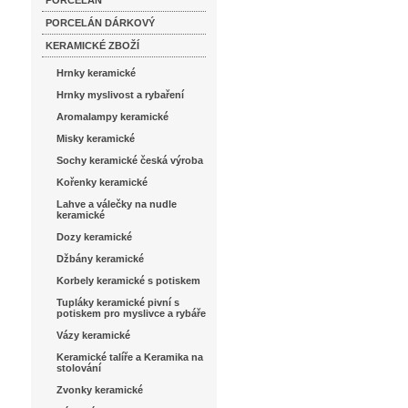
PORCELÁN
PORCELÁN DÁRKOVÝ
KERAMICKÉ ZBOŽÍ
Hrnky keramické
Hrnky myslivost a rybaření
Aromalampy keramické
Misky keramické
Sochy keramické česká výroba
Kořenky keramické
Lahve a válečky na nudle
keramické
Dozy keramické
Džbány keramické
Korbely keramické s potiskem
Tupláky keramické pivní s
potiskem pro myslivce a rybáře
Vázy keramické
Keramické talíře a Keramika na
stolování
Zvonky keramické