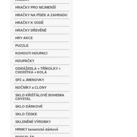
HRAČKY PRO NEJMENŠÍ
HRAČKY NA PÍSEK A ZAHRADU
HRAČKY K VODĚ
HRAČKY DŘEVĚNÉ
HRY AKCE
PUZZLE
KOHOUTI HOUPACI
HOUPAČKY
ODRÁŽEDLA + TŘÍKOLKY +
CHODÍTKA + KOLA
SPZ a JMENOVKY
NOČNÍKY a CLONY
SKLO KŘIŠŤÁLOVÉ BOHEMIA
CRYSTAL
SKLO DÁRKOVÉ
SKLO ČESKE
SKLENĚNÉ VÝROBKY
HRNKY keramické dárkové