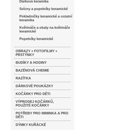
Dárková keramika
Svícny a popelníky keramické
Pokladničky keramické a ostatní
keramika
Květináče a obaly na květináče
keramické
Popelníky keramické
OBRAZY + FOTOFILMY +
PRSTÝNKY
BUDÍKY A HODINY
BAZÉNOVÁ CHEMIE
RAZÍTKA
DÁRKOVÉ POUKÁZKY
KOČÁRKY PRO DĚTI
VÝPRODEJ KOČÁRKŮ,
POUŽITÉ KOČÁRKY
POTŘEBY PRO MIMINKA A PRO
DĚTI
DÝMKY KUŘÁCKÉ
Katalog značek