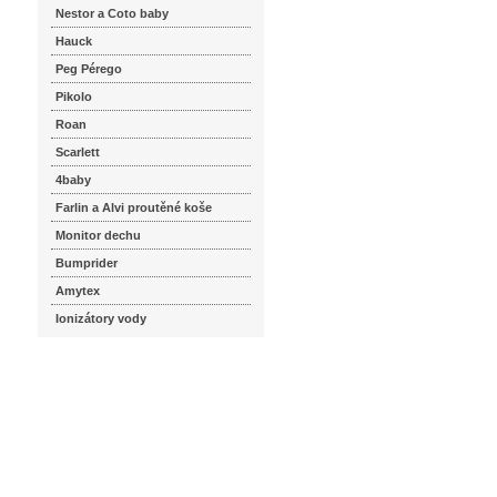
Nestor a Coto baby
Hauck
Peg Pérego
Pikolo
Roan
Scarlett
4baby
Farlin a Alvi proutěné koše
Monitor dechu
Bumprider
Amytex
Ionizátory vody
seznam.cz