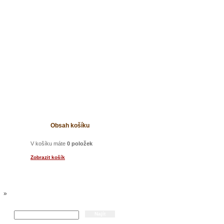
t
Obsah košíku
V košíku máte
0 položek
Zobrazit košík
U
»
Hledání