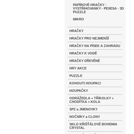
PAPÍROVÉ HRAČKY -
VYSTŘIHOVANKY - PEXESA - 3D
PUZZLE
MIKRO
HRAČKY
HRAČKY PRO NEJMENŠÍ
HRAČKY NA PÍSEK A ZAHRADU
HRAČKY K VODĚ
HRAČKY DŘEVĚNÉ
HRY AKCE
PUZZLE
KOHOUTI HOUPACI
HOUPAČKY
ODRÁŽEDLA + TŘÍKOLKY +
CHODÍTKA + KOLA
SPZ a JMENOVKY
NOČNÍKY a CLONY
SKLO KŘIŠŤÁLOVÉ BOHEMIA
CRYSTAL