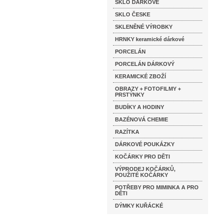
SKLO DÁRKOVÉ
SKLO ČESKE
SKLENĚNÉ VÝROBKY
HRNKY keramické dárkové
PORCELÁN
PORCELÁN DÁRKOVÝ
KERAMICKÉ ZBOŽÍ
OBRAZY + FOTOFILMY +
PRSTÝNKY
BUDÍKY A HODINY
BAZÉNOVÁ CHEMIE
RAZÍTKA
DÁRKOVÉ POUKÁZKY
KOČÁRKY PRO DĚTI
VÝPRODEJ KOČÁRKŮ,
POUŽITÉ KOČÁRKY
POTŘEBY PRO MIMINKA A PRO
DĚTI
DÝMKY KUŘÁCKÉ