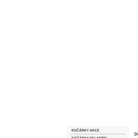
Homepage
Obchodní podmínky
Katalog zboží
KOČÁRKY AKCE
D