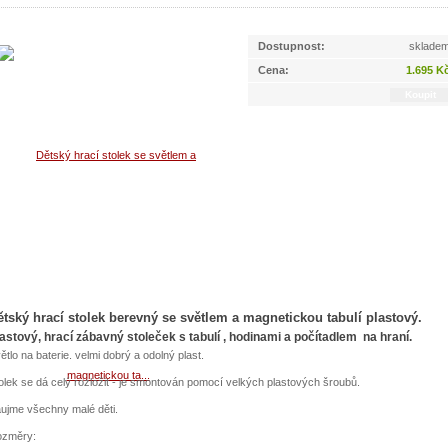
Dostupnost:
sklade
Cena:
1.695 K
ětský hrací stolek berevný se světlem a magnetickou tabulí plastový.
astový, hrací zábavný stoleček s tabulí , hodinami a počítadlem na hraní.
ětlo na baterie. velmi dobrý a odolný plast.
olek se dá celý rozložit - je smontován pomocí velkých plastových šroubů.
ujme všechny malé děti.
změry: