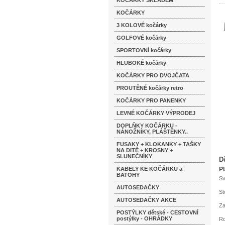
KOČÁRKY SKLADEM
KOČÁRKY
3 KOLOVÉ kočárky
GOLFOVÉ kočárky
SPORTOVNÍ kočárky
HLUBOKÉ kočárky
KOČÁRKY PRO DVOJČATA
PROUTĚNÉ kočárky retro
KOČÁRKY PRO PANENKY
LEVNÉ KOČÁRKY VÝPRODEJ
DOPLŇKY KOČÁRKU -
NÁNOŽNÍKY, PLÁŠTĚNKY..
FUSAKY + KLOKANKY + TAŠKY
NA DITĚ + KROSNY +
SLUNEČNÍKY
D
KABELY KE KOČÁRKU a
Pl
BATOHY
Sv
AUTOSEDAČKY
St
AUTOSEDAČKY AKCE
Za
POSTÝLKY dětské - CESTOVNÍ
postýlky - OHRÁDKY
Ro