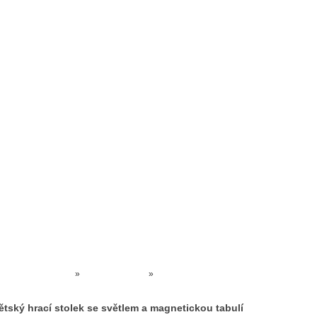
Prodejna kočárků
Dárkové poukázky
Odkazy
Slovensko
Kontak
Kočárky NEC
»
HRAČKY AKCE
»
KUCHYŇKY a HRAČKY DO POKOJÍČK
Dětský hrací stolek se světlem a magnetickou tabulí
ětský hrací stolek se světlem a magnetickou tabulí