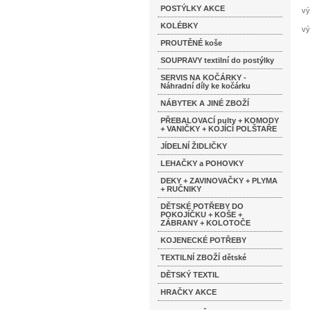
POSTÝLKY AKCE
vý
KOLÉBKY
vý
PROUTĚNÉ koše
SOUPRAVY textilní do postýlky
SERVIS NA KOČÁRKY -
Náhradní díly ke kočárku
NÁBYTEK A JINÉ ZBOŽÍ
PŘEBALOVACÍ pulty + KOMODY
+ VANIČKY + KOJÍCÍ POLŠTAŘE
JÍDELNÍ ŽIDLIČKY
LEHAČKY a POHOVKY
DEKY + ZAVINOVAČKY + PLYMA
+ RUČNIKY
DĚTSKÉ POTŘEBY DO
POKOJÍČKU + KOŠE +
ZÁBRANY + KOLOTOČE
KOJENECKÉ POTŘEBY
TEXTILNÍ ZBOŽÍ dětské
DĚTSKÝ TEXTIL
HRAČKY AKCE