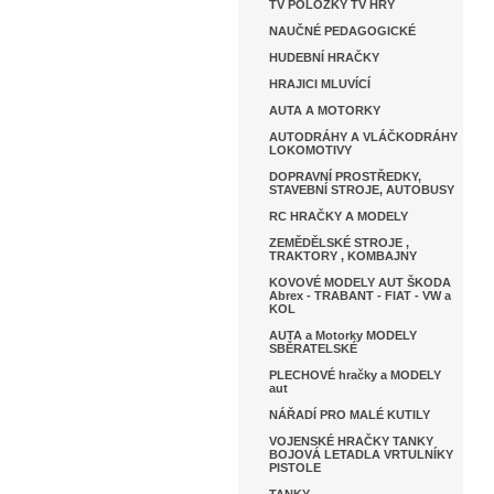
TV POLOŽKY TV HRY
NAUČNÉ PEDAGOGICKÉ
HUDEBNÍ HRAČKY
HRAJICI MLUVÍCÍ
AUTA A MOTORKY
AUTODRÁHY A VLÁČKODRÁHY
LOKOMOTIVY
DOPRAVNÍ PROSTŘEDKY,
STAVEBNÍ STROJE, AUTOBUSY
RC HRAČKY A MODELY
ZEMĚDĚLSKÉ STROJE ,
TRAKTORY , KOMBAJNY
KOVOVÉ MODELY AUT ŠKODA
Abrex - TRABANT - FIAT - VW a
KOL
AUTA a Motorky MODELY
SBĚRATELSKÉ
PLECHOVÉ hračky a MODELY
aut
NÁŘADÍ PRO MALÉ KUTILY
VOJENSKÉ HRAČKY TANKY
BOJOVÁ LETADLA VRTULNÍKY
PISTOLE