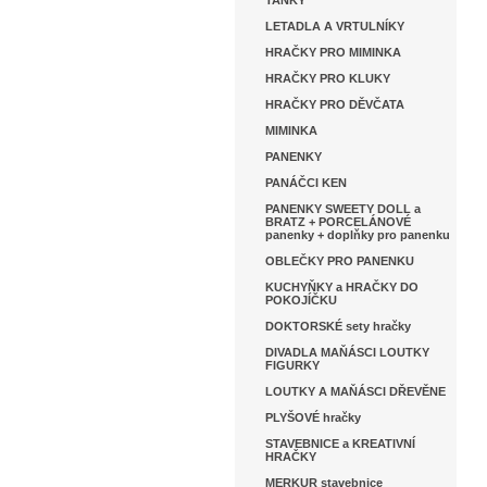
TANKY
LETADLA A VRTULNÍKY
HRAČKY PRO MIMINKA
HRAČKY PRO KLUKY
HRAČKY PRO DĚVČATA
MIMINKA
PANENKY
PANÁČCI KEN
PANENKY SWEETY DOLL a
BRATZ + PORCELÁNOVÉ
panenky + doplňky pro panenku
OBLEČKY PRO PANENKU
KUCHYŇKY a HRAČKY DO
POKOJÍČKU
DOKTORSKÉ sety hračky
DIVADLA MAŇÁSCI LOUTKY
FIGURKY
LOUTKY A MAŇÁSCI DŘEVĚNE
PLYŠOVÉ hračky
STAVEBNICE a KREATIVNÍ
HRAČKY
MERKUR stavebnice