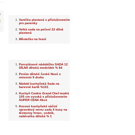
Nejnovější
m
Vanička plastová s příslušenstvím
č
pro panenky
Velká sada na pečení 22 dílná
plastová
Městečko na hraní
Nejprodávanější
Porcelánové nádobíčko SADA 12
DÍLNÁ dětská medvídek % 84
Peníze dětské české Nové s
mincemi 9 druhu
Nádobí kuchyňská Sada na
barevné kartě %101
Kuchyň Cookie Grand Chef modrá
105 cm vysoká s příslušenstvím
SUPER CENA Akce
Kovové kuchyňské náčiní
opravdový nerez sada 4 kusy na
těstoviny hrnec, cedník,
naběračka dětská % 1
Dotaz na prodejce