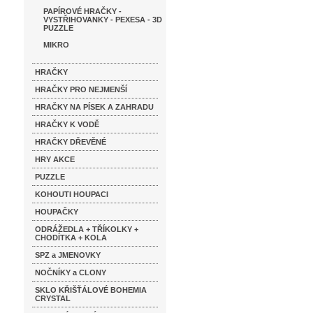
PAPÍROVÉ HRAČKY -
VYSTŘIHOVANKY - PEXESA - 3D
PUZZLE
MIKRO
HRAČKY
HRAČKY PRO NEJMENŠÍ
HRAČKY NA PÍSEK A ZAHRADU
HRAČKY K VODĚ
HRAČKY DŘEVĚNÉ
HRY AKCE
PUZZLE
KOHOUTI HOUPACI
HOUPAČKY
ODRÁŽEDLA + TŘÍKOLKY +
CHODÍTKA + KOLA
SPZ a JMENOVKY
NOČNÍKY a CLONY
SKLO KŘIŠŤÁLOVÉ BOHEMIA
CRYSTAL