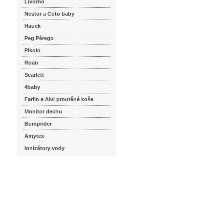
Livorno
Nestor a Coto baby
Hauck
Peg Pérego
Pikolo
Roan
Scarlett
4baby
Farlin a Alvi proutěné koše
Monitor dechu
Bumprider
Amytex
Ionizátory vody
seznam.cz