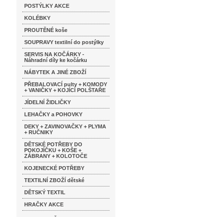
POSTÝLKY AKCE
KOLÉBKY
PROUTĚNÉ koše
SOUPRAVY textilní do postýlky
SERVIS NA KOČÁRKY -
Náhradní díly ke kočárku
NÁBYTEK A JINÉ ZBOŽÍ
PŘEBALOVACÍ pulty + KOMODY
+ VANIČKY + KOJÍCÍ POLŠTAŘE
JÍDELNÍ ŽIDLIČKY
LEHAČKY a POHOVKY
DEKY + ZAVINOVAČKY + PLYMA
+ RUČNIKY
DĚTSKÉ POTŘEBY DO
POKOJÍČKU + KOŠE +
ZÁBRANY + KOLOTOČE
KOJENECKÉ POTŘEBY
TEXTILNÍ ZBOŽÍ dětské
DĚTSKÝ TEXTIL
HRAČKY AKCE