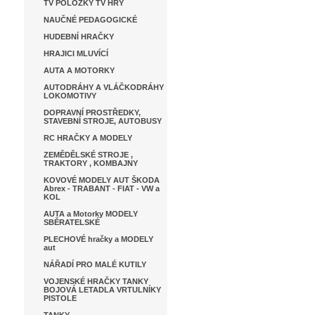
TV POLOŽKY TV HRY
NAUČNÉ PEDAGOGICKÉ
HUDEBNÍ HRAČKY
HRAJICI MLUVÍCÍ
AUTA A MOTORKY
AUTODRÁHY A VLÁČKODRÁHY
LOKOMOTIVY
DOPRAVNÍ PROSTŘEDKY,
STAVEBNÍ STROJE, AUTOBUSY
RC HRAČKY A MODELY
ZEMĚDĚLSKÉ STROJE ,
TRAKTORY , KOMBAJNY
KOVOVÉ MODELY AUT ŠKODA
Abrex - TRABANT - FIAT - VW a
KOL
AUTA a Motorky MODELY
SBĚRATELSKÉ
PLECHOVÉ hračky a MODELY
aut
NÁŘADÍ PRO MALÉ KUTILY
VOJENSKÉ HRAČKY TANKY
BOJOVÁ LETADLA VRTULNÍKY
PISTOLE