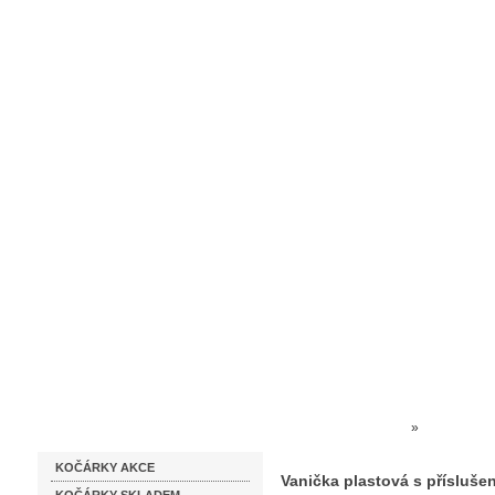
Homepage
Obchodní podmínky
Prodejna kočárků
Dárkové p
Katalog zboží
Kočárky NEC
»
HRAČKY 
KOČÁRKY AKCE
Vanička plastová s přísluše
Vanička plastová s přísluše