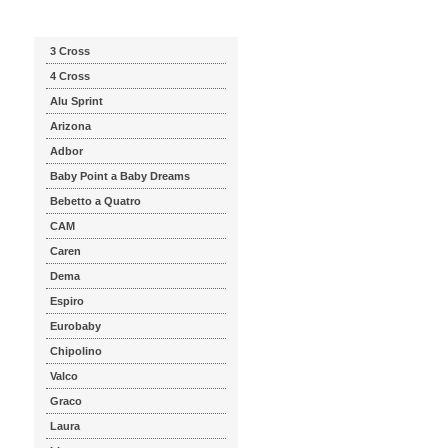
Katalog značek
3 Cross
4 Cross
Alu Sprint
Arizona
Adbor
Baby Point a Baby Dreams
Bebetto a Quatro
CAM
Caren
Dema
Espiro
Eurobaby
Chipolino
Valco
Graco
Laura