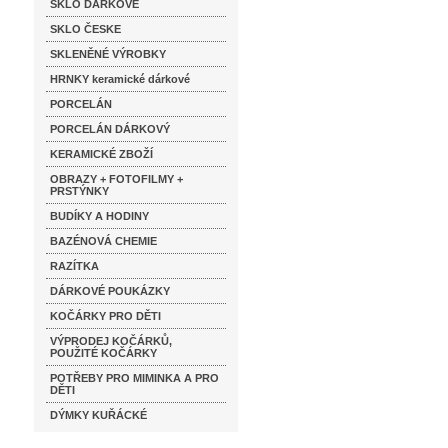
SKLO DÁRKOVÉ
SKLO ČESKE
SKLENĚNÉ VÝROBKY
HRNKY keramické dárkové
PORCELÁN
PORCELÁN DÁRKOVÝ
KERAMICKÉ ZBOŽÍ
OBRAZY + FOTOFILMY +
PRSTÝNKY
BUDÍKY A HODINY
BAZÉNOVÁ CHEMIE
RAZÍTKA
DÁRKOVÉ POUKÁZKY
KOČÁRKY PRO DĚTI
VÝPRODEJ KOČÁRKŮ,
POUŽITÉ KOČÁRKY
POTŘEBY PRO MIMINKA A PRO
DĚTI
DÝMKY KUŘÁCKÉ