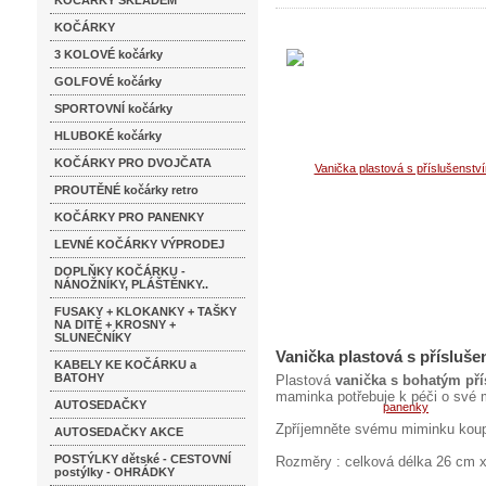
KOČÁRKY SKLADEM
KOČÁRKY
3 KOLOVÉ kočárky
GOLFOVÉ kočárky
SPORTOVNÍ kočárky
HLUBOKÉ kočárky
KOČÁRKY PRO DVOJČATA
PROUTĚNÉ kočárky retro
KOČÁRKY PRO PANENKY
LEVNÉ KOČÁRKY VÝPRODEJ
DOPLŇKY KOČÁRKU -
NÁNOŽNÍKY, PLÁŠTĚNKY..
FUSAKY + KLOKANKY + TAŠKY
NA DITĚ + KROSNY +
SLUNEČNÍKY
Vanička plastová s přísluš
KABELY KE KOČÁRKU a
BATOHY
Plastová
vanička s bohatým př
maminka potřebuje k péči o své 
AUTOSEDAČKY
Zpříjemněte svému miminku koupe
AUTOSEDAČKY AKCE
POSTÝLKY dětské - CESTOVNÍ
Rozměry : celková délka 26 cm x
postýlky - OHRÁDKY