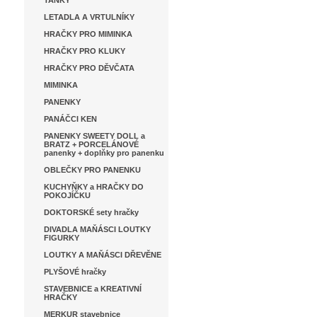
TANKY
LETADLA A VRTULNÍKY
HRAČKY PRO MIMINKA
HRAČKY PRO KLUKY
HRAČKY PRO DĚVČATA
MIMINKA
PANENKY
PANÁČCI KEN
PANENKY SWEETY DOLL a
BRATZ + PORCELÁNOVÉ
panenky + doplňky pro panenku
OBLEČKY PRO PANENKU
KUCHYŇKY a HRAČKY DO
POKOJÍČKU
DOKTORSKÉ sety hračky
DIVADLA MAŇÁSCI LOUTKY
FIGURKY
LOUTKY A MAŇÁSCI DŘEVĚNE
PLYŠOVÉ hračky
STAVEBNICE a KREATIVNÍ
HRAČKY
MERKUR stavebnice