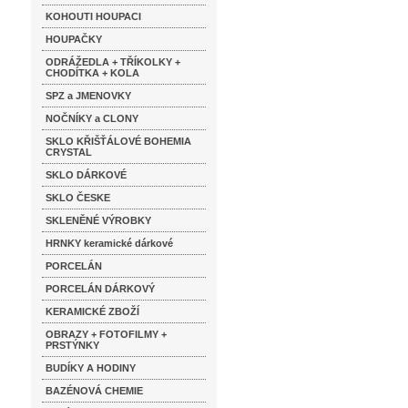
KOHOUTI HOUPACI
HOUPAČKY
ODRÁŽEDLA + TŘÍKOLKY +
CHODÍTKA + KOLA
SPZ a JMENOVKY
NOČNÍKY a CLONY
SKLO KŘIŠŤÁLOVÉ BOHEMIA
CRYSTAL
SKLO DÁRKOVÉ
SKLO ČESKE
SKLENĚNÉ VÝROBKY
HRNKY keramické dárkové
PORCELÁN
PORCELÁN DÁRKOVÝ
KERAMICKÉ ZBOŽÍ
OBRAZY + FOTOFILMY +
PRSTÝNKY
BUDÍKY A HODINY
BAZÉNOVÁ CHEMIE