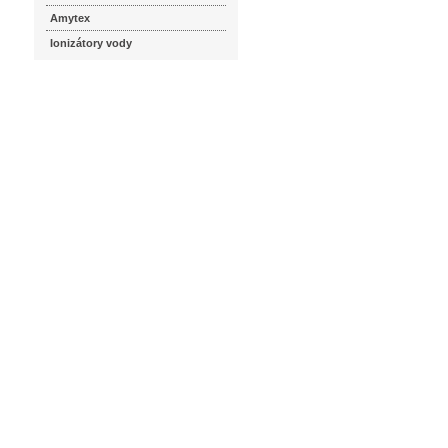
Amytex
Ionizátory vody
seznam.cz