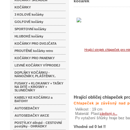
KOČÁRKY SKLADEM
kočárek
KOČÁRKY
postýlku či kočárek
3 KOLOVÉ kočárky
GOLFOVÉ kočárky
SPORTOVNÍ kočárky
HLUBOKÉ kočárky
KOČÁRKY PRO DVOJČATA
PROUTĚNÉ kočárky retro
KOČÁRKY PRO PANENKY
LEVNÉ KOČÁRKY VÝPRODEJ
DOPLŇKY KOČÁRKU -
NÁNOŽNÍKY, PLÁŠTĚNKY..
FUSAKY + KLOKANKY + TAŠKY
NA DITĚ + KROSNY +
SLUNEČNÍKY
Hrající obličej chlapeček p
KABELY KE KOČÁRKU a
BATOHY
Chlapeček je závěsný nad p
AUTOSEDAČKY
Velikost : 19 cm
Materiál: Plast
AUTOSEDAČKY AKCE
Po vytažení šňůrky hraje bez bat
POSTÝLKY dětské - CESTOVNÍ
postýlky - OHRÁDKY
Vhodné od 0 let !!