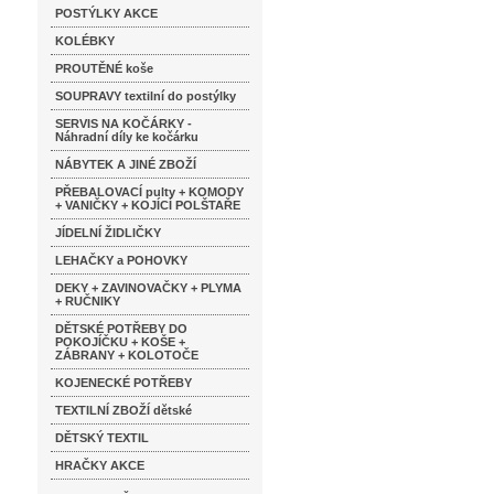
POSTÝLKY AKCE
KOLÉBKY
PROUTĚNÉ koše
SOUPRAVY textilní do postýlky
SERVIS NA KOČÁRKY -
Náhradní díly ke kočárku
NÁBYTEK A JINÉ ZBOŽÍ
PŘEBALOVACÍ pulty + KOMODY
+ VANIČKY + KOJÍCÍ POLŠTAŘE
JÍDELNÍ ŽIDLIČKY
LEHAČKY a POHOVKY
DEKY + ZAVINOVAČKY + PLYMA
+ RUČNIKY
DĚTSKÉ POTŘEBY DO
POKOJÍČKU + KOŠE +
ZÁBRANY + KOLOTOČE
KOJENECKÉ POTŘEBY
TEXTILNÍ ZBOŽÍ dětské
DĚTSKÝ TEXTIL
HRAČKY AKCE