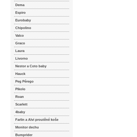
Dema
Espiro
Eurobaby
Chipolino
Valco
Graco
Laura
Livorno
Nestor a Coto baby
Hauck
Peg Pérego
Pikolo
Roan
Scarlett
4baby
Farlin a Alvi proutěné koše
Monitor dechu
Bumprider