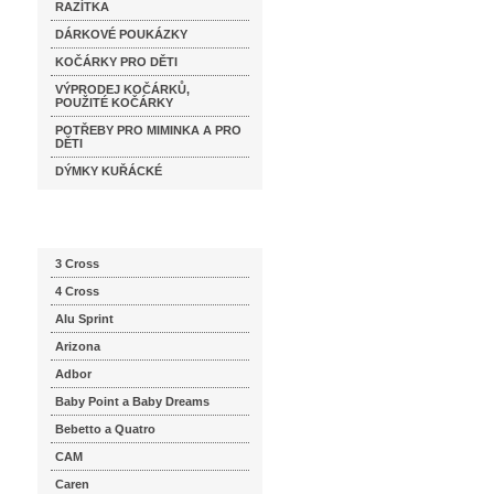
RAZÍTKA
DÁRKOVÉ POUKÁZKY
KOČÁRKY PRO DĚTI
VÝPRODEJ KOČÁRKŮ,
POUŽITÉ KOČÁRKY
POTŘEBY PRO MIMINKA A PRO
DĚTI
DÝMKY KUŘÁCKÉ
Katalog značek
3 Cross
4 Cross
Alu Sprint
Arizona
Adbor
Baby Point a Baby Dreams
Bebetto a Quatro
CAM
Caren