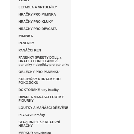
TANKY
LETADLA A VRTULNÍKY
HRAČKY PRO MIMINKA
HRAČKY PRO KLUKY
HRAČKY PRO DĚVČATA
MIMINKA
PANENKY
PANÁČCI KEN
PANENKY SWEETY DOLL a
BRATZ + PORCELÁNOVÉ
panenky + doplňky pro panenku
OBLEČKY PRO PANENKU
KUCHYŇKY a HRAČKY DO
POKOJÍČKU
DOKTORSKÉ sety hračky
DIVADLA MAŇÁSCI LOUTKY
FIGURKY
LOUTKY A MAŇÁSCI DŘEVĚNE
PLYŠOVÉ hračky
STAVEBNICE a KREATIVNÍ
HRAČKY
MERKUR stavebnice