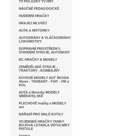
TV POLOŽKY TV HRY
NAUČNÉ PEDAGOGICKÉ
HUDEBNÍ HRAČKY
HRAJICI MLUVÍCÍ
AUTA A MOTORKY
AUTODRÁHY A VLÁČKODRÁHY
LOKOMOTIVY
DOPRAVNÍ PROSTŘEDKY,
STAVEBNÍ STROJE, AUTOBUSY
RC HRAČKY A MODELY
ZEMĚDĚLSKÉ STROJE ,
TRAKTORY , KOMBAJNY
KOVOVÉ MODELY AUT ŠKODA
Abrex - TRABANT - FIAT - VW a
KOL
AUTA a Motorky MODELY
SBĚRATELSKÉ
PLECHOVÉ hračky a MODELY
aut
NÁŘADÍ PRO MALÉ KUTILY
VOJENSKÉ HRAČKY TANKY
BOJOVÁ LETADLA VRTULNÍKY
PISTOLE