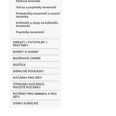
Dárková keramika
Svícny a popelníky keramické
Pokladničky keramické a ostatní
keramika
Květináče a obaly na květináče
keramické
Popelníky keramické
OBRAZY + FOTOFILMY +
PRSTÝNKY
BUDÍKY A HODINY
BAZÉNOVÁ CHEMIE
RAZÍTKA
DÁRKOVÉ POUKÁZKY
KOČÁRKY PRO DĚTI
VÝPRODEJ KOČÁRKŮ,
POUŽITÉ KOČÁRKY
POTŘEBY PRO MIMINKA A PRO
DĚTI
DÝMKY KUŘÁCKÉ
Katalog značek