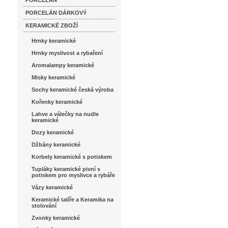
PORCELÁN
PORCELÁN DÁRKOVÝ
KERAMICKÉ ZBOŽÍ
Hrnky keramické
Hrnky myslivost a rybaření
Aromalampy keramické
Misky keramické
Sochy keramické česká výroba
Kořenky keramické
Lahve a válečky na nudle
keramické
Dozy keramické
Džbány keramické
Korbely keramické s potiskem
Tupláky keramické pivní s
potiskem pro myslivce a rybáře
Vázy keramické
Keramické talíře a Keramika na
stolování
Zvonky keramické