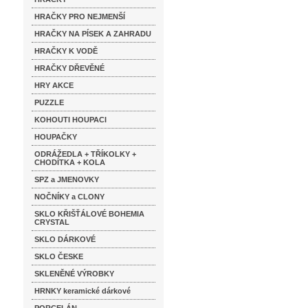
HRAČKY PRO NEJMENŠÍ
HRAČKY NA PÍSEK A ZAHRADU
HRAČKY K VODĚ
HRAČKY DŘEVĚNÉ
HRY AKCE
PUZZLE
KOHOUTI HOUPACI
HOUPAČKY
ODRÁŽEDLA + TŘÍKOLKY +
CHODÍTKA + KOLA
SPZ a JMENOVKY
NOČNÍKY a CLONY
SKLO KŘIŠŤÁLOVÉ BOHEMIA
CRYSTAL
SKLO DÁRKOVÉ
SKLO ČESKE
SKLENĚNÉ VÝROBKY
HRNKY keramické dárkové