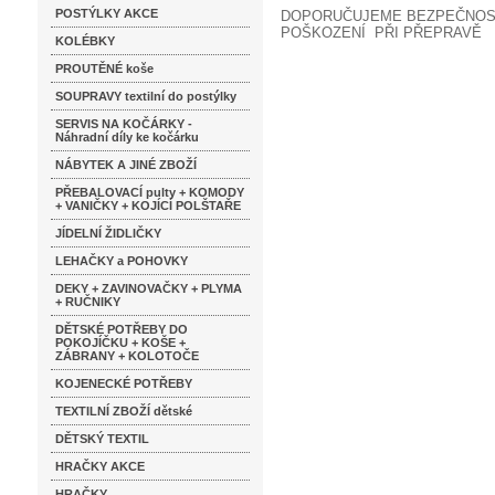
POSTÝLKY AKCE
DOPORUČUJEME BEZPEČNOSTN
POŠKOZENÍ PŘI PŘEPRAVĚ
KOLÉBKY
PROUTĚNÉ koše
SOUPRAVY textilní do postýlky
SERVIS NA KOČÁRKY -
Náhradní díly ke kočárku
NÁBYTEK A JINÉ ZBOŽÍ
PŘEBALOVACÍ pulty + KOMODY
+ VANIČKY + KOJÍCÍ POLŠTAŘE
JÍDELNÍ ŽIDLIČKY
LEHAČKY a POHOVKY
DEKY + ZAVINOVAČKY + PLYMA
+ RUČNIKY
DĚTSKÉ POTŘEBY DO
POKOJÍČKU + KOŠE +
ZÁBRANY + KOLOTOČE
KOJENECKÉ POTŘEBY
TEXTILNÍ ZBOŽÍ dětské
DĚTSKÝ TEXTIL
HRAČKY AKCE
HRAČKY