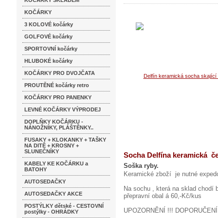
KOČÁRKY SKLADEM
KOČÁRKY
3 KOLOVÉ kočárky
GOLFOVÉ kočárky
SPORTOVNÍ kočárky
HLUBOKÉ kočárky
KOČÁRKY PRO DVOJČATA
PROUTĚNÉ kočárky retro
KOČÁRKY PRO PANENKY
LEVNÉ KOČÁRKY VÝPRODEJ
DOPLŇKY KOČÁRKU -
NÁNOŽNÍKY, PLÁŠTĚNKY..
FUSAKY + KLOKANKY + TAŠKY
NA DITĚ + KROSNY +
SLUNEČNÍKY
Socha Delfína keramická če
KABELY KE KOČÁRKU a
Soška ryby.
BATOHY
Keramické zboží je nutné expedov
AUTOSEDAČKY
Na sochu , která na sklad chodí 
AUTOSEDAČKY AKCE
přepravní obal á 60,-Kč/kus
POSTÝLKY dětské - CESTOVNÍ
UPOZORNĚNÍ !!! DOPORUČENÍ!
postýlky - OHRÁDKY