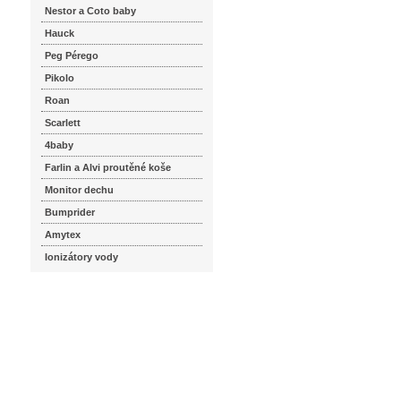
Nestor a Coto baby
Hauck
Peg Pérego
Pikolo
Roan
Scarlett
4baby
Farlin a Alvi proutěné koše
Monitor dechu
Bumprider
Amytex
Ionizátory vody
seznam.cz