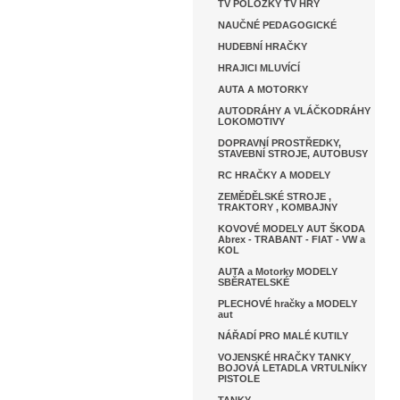
TV POLOŽKY TV HRY
NAUČNÉ PEDAGOGICKÉ
HUDEBNÍ HRAČKY
HRAJICI MLUVÍCÍ
AUTA A MOTORKY
AUTODRÁHY A VLÁČKODRÁHY
LOKOMOTIVY
DOPRAVNÍ PROSTŘEDKY,
STAVEBNÍ STROJE, AUTOBUSY
RC HRAČKY A MODELY
ZEMĚDĚLSKÉ STROJE ,
TRAKTORY , KOMBAJNY
KOVOVÉ MODELY AUT ŠKODA
Abrex - TRABANT - FIAT - VW a
KOL
AUTA a Motorky MODELY
SBĚRATELSKÉ
PLECHOVÉ hračky a MODELY
aut
NÁŘADÍ PRO MALÉ KUTILY
VOJENSKÉ HRAČKY TANKY
BOJOVÁ LETADLA VRTULNÍKY
PISTOLE