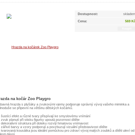
Dostupnost:
sklade
Cena:
569 K
razda na kočár Zoo Playgro
bavná hrazda s plyšáky a zvukovými vjemy podporuje správný vývoj vašeho miminka a
dnoduše se připevní na většinu dětských kočárků.
šustící efekt a různé tvary přispívají ke smyslovému vnímání
zvuk pípnutí při stisku figurky upoutá pozornost dítěte
dekorativní struktura při doteku rozvíjí hmatovou vnímavost
zářivé barvy a vzory podporují a povzbuzují vizuální představivost dítěte
tvarovaná kousátka jsou ideální pomůckou pro zdraví vývoj malých zoubků a dítěti uleví od
lesti dásní