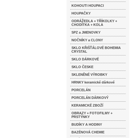
KOHOUTI HOUPACI
HOUPAČKY
ODRÁŽEDLA + TŘÍKOLKY +
CHODÍTKA + KOLA
SPZ a JMENOVKY
NOČNÍKY a CLONY
SKLO KŘIŠŤÁLOVÉ BOHEMIA
CRYSTAL
SKLO DÁRKOVÉ
SKLO ČESKE
SKLENĚNÉ VÝROBKY
HRNKY keramické dárkové
PORCELÁN
PORCELÁN DÁRKOVÝ
KERAMICKÉ ZBOŽÍ
OBRAZY + FOTOFILMY +
PRSTÝNKY
BUDÍKY A HODINY
BAZÉNOVÁ CHEMIE