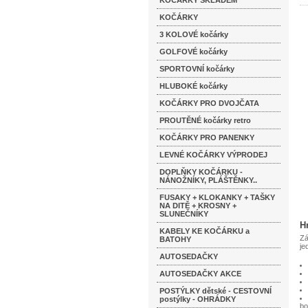
KOČÁRKY SKLADEM
KOČÁRKY
3 KOLOVÉ kočárky
GOLFOVÉ kočárky
SPORTOVNÍ kočárky
HLUBOKÉ kočárky
KOČÁRKY PRO DVOJČATA
PROUTĚNÉ kočárky retro
KOČÁRKY PRO PANENKY
LEVNÉ KOČÁRKY VÝPRODEJ
DOPLŇKY KOČÁRKU -
NÁNOŽNÍKY, PLÁŠTĚNKY..
FUSAKY + KLOKANKY + TAŠKY
NA DITĚ + KROSNY +
SLUNEČNÍKY
H
KABELY KE KOČÁRKU a
Zá
BATOHY
je
AUTOSEDAČKY
AUTOSEDAČKY AKCE
POSTÝLKY dětské - CESTOVNÍ
postýlky - OHRÁDKY
bo