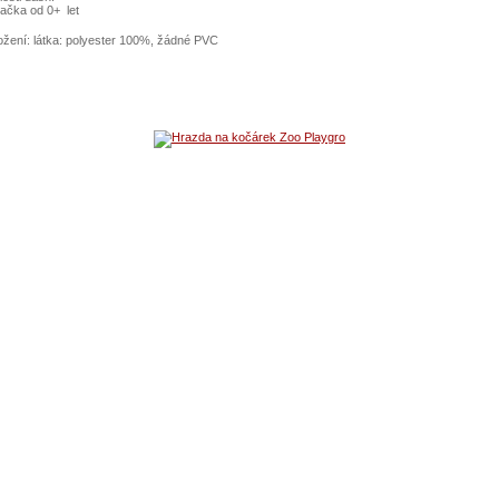
ačka od 0+ let
ožení: látka: polyester 100%, žádné PVC