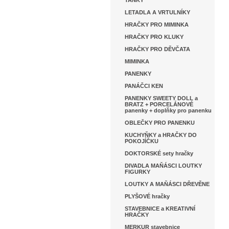
TANKY
LETADLA A VRTULNÍKY
HRAČKY PRO MIMINKA
HRAČKY PRO KLUKY
HRAČKY PRO DĚVČATA
MIMINKA
PANENKY
PANÁČCI KEN
PANENKY SWEETY DOLL a
BRATZ + PORCELÁNOVÉ
panenky + doplňky pro panenku
OBLEČKY PRO PANENKU
KUCHYŇKY a HRAČKY DO
POKOJÍČKU
DOKTORSKÉ sety hračky
DIVADLA MAŇÁSCI LOUTKY
FIGURKY
LOUTKY A MAŇÁSCI DŘEVĚNE
PLYŠOVÉ hračky
STAVEBNICE a KREATIVNÍ
HRAČKY
MERKUR stavebnice