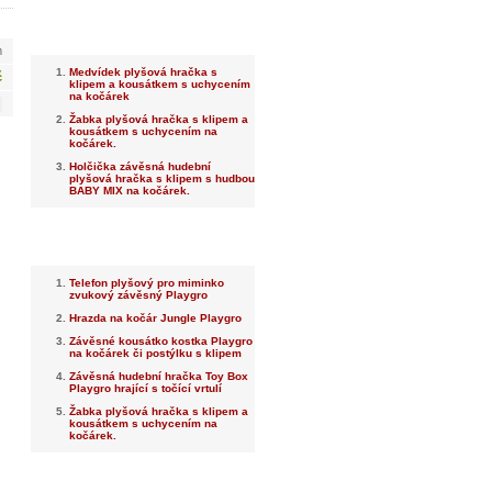
Nejnovější
m
Medvídek plyšová hračka s
č
klipem a kousátkem s uchycením
na kočárek
Žabka plyšová hračka s klipem a
kousátkem s uchycením na
kočárek.
Holčička závěsná hudební
plyšová hračka s klipem s hudbou
BABY MIX na kočárek.
Nejprodávanější
Telefon plyšový pro miminko
zvukový závěsný Playgro
Hrazda na kočár Jungle Playgro
Závěsné kousátko kostka Playgro
na kočárek či postýlku s klipem
Závěsná hudební hračka Toy Box
Playgro hrající s točící vrtulí
Žabka plyšová hračka s klipem a
kousátkem s uchycením na
kočárek.
Dotaz na prodejce