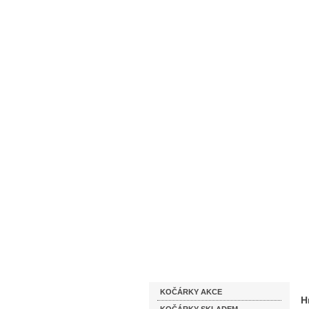
Homepage
Obchodní podmínky
Katalog zboží
KOČÁRKY AKCE
H