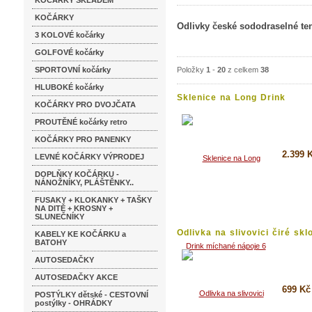
KOČÁRKY SKLADEM
KOČÁRKY
Odlivky české sododraselné te
3 KOLOVÉ kočárky
GOLFOVÉ kočárky
SPORTOVNÍ kočárky
Položky
1
-
20
z celkem
38
HLUBOKÉ kočárky
Sklenice na Long Drink
KOČÁRKY PRO DVOJČATA
míchané...
PROUTĚNÉ kočárky retro
KOČÁRKY PRO PANENKY
2.399 
LEVNÉ KOČÁRKY VÝPRODEJ
DOPLŇKY KOČÁRKU -
Koupi
NÁNOŽNÍKY, PLÁŠTĚNKY..
Detai
FUSAKY + KLOKANKY + TAŠKY
NA DITĚ + KROSNY +
SLUNEČNÍKY
Odlivka na slivovici čiré sklo
KABELY KE KOČÁRKU a
BATOHY
AUTOSEDAČKY
AUTOSEDAČKY AKCE
699 Kč
POSTÝLKY dětské - CESTOVNÍ
postýlky - OHRÁDKY