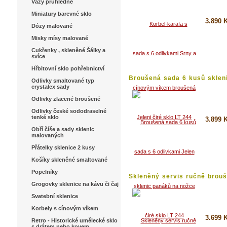
Vázy průhledné
Miniatury barevné sklo
3.890 
Dózy malované
Misky mísy malované
Koupi
Cukřenky , skleněné Šálky a
Detai
svíce
Hřbitovní sklo pohřebnictví
Broušená sada 6 kusů skleni
Odlivky smaltované typ
crystalex sady
Odlivky zlacené broušené
Odlivky české sododraselné
tenké sklo
3.899 
Obří číše a sady sklenic
malovaných
Koupi
Přátelky sklenice 2 kusy
Detai
Košíky skleněné smaltované
Popelníky
Skleněný servis ručně brou
6...
Grogovky sklenice na kávu či čaj
Svatební sklenice
Korbely s cínovým víkem
3.699 
Retro - Historické umělecké sklo
s drátem nebo kovem