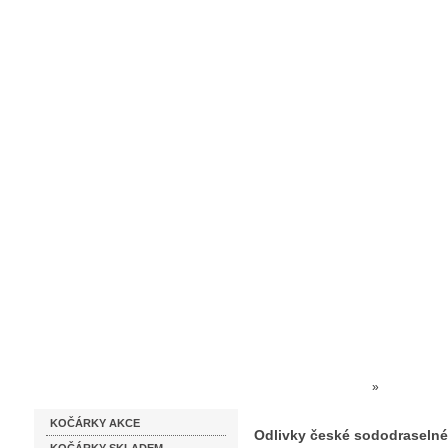
Homepage
Obchodní podmínky
Prodejna kočárků
Dárkové p
Katalog zboží
Kočárky NEC
»
SKLO ČES
KOČÁRKY AKCE
Odlivky české sododraselné