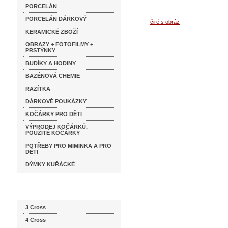
PORCELÁN
PORCELÁN DÁRKOVÝ
KERAMICKÉ ZBOŽÍ
OBRAZY + FOTOFILMY +
PRSTÝNKY
BUDÍKY A HODINY
BAZÉNOVÁ CHEMIE
RAZÍTKA
DÁRKOVÉ POUKÁZKY
KOČÁRKY PRO DĚTI
VÝPRODEJ KOČÁRKŮ,
POUŽITÉ KOČÁRKY
POTŘEBY PRO MIMINKA A PRO
DĚTI
DÝMKY KUŘÁCKÉ
Katalog značek
3 Cross
4 Cross