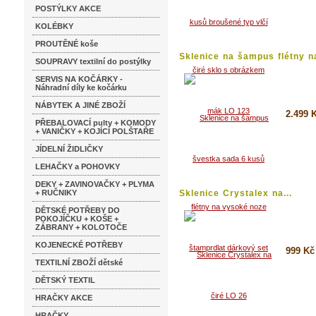
Koupi
POSTÝLKY AKCE
Detai
KOLÉBKY
PROUTĚNÉ koše
Sklenice na šampus flétny na
SOUPRAVY textilní do postýlky
SERVIS NA KOČÁRKY -
Náhradní díly ke kočárku
NÁBYTEK A JINÉ ZBOŽÍ
2.499 
PŘEBALOVACÍ pulty + KOMODY
+ VANIČKY + KOJÍCÍ POLŠTAŘE
Koupi
JÍDELNÍ ŽIDLIČKY
Detai
LEHAČKY a POHOVKY
DEKY + ZAVINOVAČKY + PLYMA
+ RUČNIKY
Sklenice Crystalex na...
DĚTSKÉ POTŘEBY DO
POKOJÍČKU + KOŠE +
ZÁBRANY + KOLOTOČE
KOJENECKÉ POTŘEBY
999 Kč
TEXTILNÍ ZBOŽÍ dětské
Koupi
DĚTSKÝ TEXTIL
Detai
HRAČKY AKCE
HRAČKY