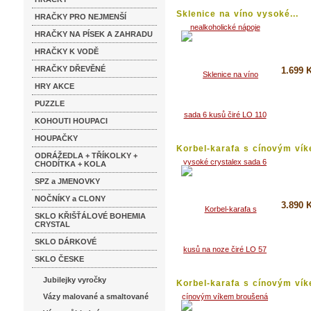
Sklenice na víno vysoké...
HRAČKY PRO NEJMENŠÍ
HRAČKY NA PÍSEK A ZAHRADU
HRAČKY K VODĚ
HRAČKY DŘEVĚNÉ
1.699 
HRY AKCE
Koupi
PUZZLE
Detai
KOHOUTI HOUPACI
HOUPAČKY
Korbel-karafa s cínovým vík
ODRÁŽEDLA + TŘÍKOLKY +
CHODÍTKA + KOLA
SPZ a JMENOVKY
NOČNÍKY a CLONY
3.890 
SKLO KŘIŠŤÁLOVÉ BOHEMIA
CRYSTAL
Koupi
SKLO DÁRKOVÉ
Detai
SKLO ČESKE
Jubilejky vyročky
Korbel-karafa s cínovým vík
Vázy malované a smaltované