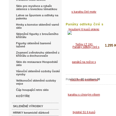
Koupi
Sklo pro myslivce a rybaře
sklenice s loveckou tématikou
Detai
Lahve se špuntem a odlivky na
palenku
Panáky odlivky čiré s
Hrnky a konvice skleněné varné
sklo
rozšířenou...
Skleněné figurky z broušeného
křišťálu
Figurky skleněné barevné
1.295 
tažené
Znamení zvěrokruhu skleněné z
křišťálu a dochucovače
Koupi
Sklo do restaurace Hospodské
Detai
sklo
Vánoční skleněné ozdoby české
vyroby
Položky
1
-
20
z celkem
38
Velikonoční skleněné ozdoby
vejce
Čáp houpající retro sklo
KOŠTÝŘE
SKLENĚNÉ VÝROBKY
HRNKY keramické dárkové