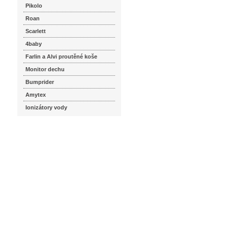
Pikolo
Roan
Scarlett
4baby
Farlin a Alvi proutěné koše
Monitor dechu
Bumprider
Amytex
Ionizátory vody
seznam.cz