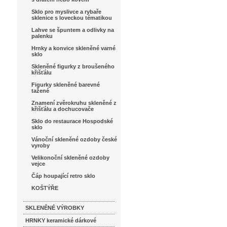
Sklo pro myslivce a rybaře
sklenice s loveckou tématikou
Lahve se špuntem a odlivky na
palenku
Hrnky a konvice skleněné varné
sklo
Skleněné figurky z broušeného
křišťálu
Figurky skleněné barevné
tažené
Znamení zvěrokruhu skleněné z
křišťálu a dochucovače
Sklo do restaurace Hospodské
sklo
Vánoční skleněné ozdoby české
vyroby
Velikonoční skleněné ozdoby
vejce
Čáp houpající retro sklo
KOŠTÝŘE
SKLENĚNÉ VÝROBKY
HRNKY keramické dárkové