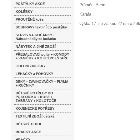
POSTÝLKY AKCE
Průměr : 5 cm
KOLÉBKY
Karafa :
PROUTĚNÉ koše
výška 17 -se zátkou 22 cm a šíř
SOUPRAVY textilní do postýlky
SERVIS NA KOČÁRKY -
Náhradní díly ke kočárku
NÁBYTEK A JINÉ ZBOŽÍ
PŘEBALOVACÍ pulty + KOMODY
+ VANIČKY + KOJÍCÍ POLŠTAŘE
JÍDELNÍ ŽIDLIČKY
LEHAČKY a POHOVKY
DEKY + ZAVINOVAČKY + PLYMA
+ RUČNIKY
DĚTSKÉ POTŘEBY DO
POKOJÍČKU + KOŠE +
ZÁBRANY + KOLOTOČE
KOJENECKÉ POTŘEBY
TEXTILNÍ ZBOŽÍ dětské
DĚTSKÝ TEXTIL
HRAČKY AKCE
HRAČKY