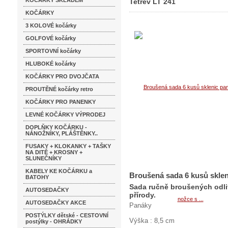
KOČÁRKY SKLADEM
Tetřev LT 241
KOČÁRKY
čiré motiv Tetřev LT 241
3 KOLOVÉ kočárky
GOLFOVÉ kočárky
SPORTOVNÍ kočárky
HLUBOKÉ kočárky
KOČÁRKY PRO DVOJČATA
PROUTĚNÉ kočárky retro
KOČÁRKY PRO PANENKY
LEVNÉ KOČÁRKY VÝPRODEJ
DOPLŇKY KOČÁRKU -
NÁNOŽNÍKY, PLÁŠTĚNKY..
FUSAKY + KLOKANKY + TAŠKY
NA DITĚ + KROSNY +
SLUNEČNÍKY
KABELY KE KOČÁRKU a
Broušená sada 6 kusů sklen
BATOHY
Sada ručně broušených odliv
AUTOSEDAČKY
přírody.
AUTOSEDAČKY AKCE
Panáky
POSTÝLKY dětské - CESTOVNÍ
Výška : 8,5 cm
postýlky - OHRÁDKY