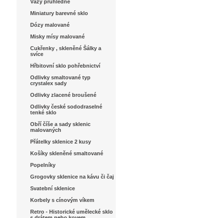
Vázy průhledné
Miniatury barevné sklo
Dózy malované
Misky mísy malované
Cukřenky , skleněné Šálky a
svíce
Hřbitovní sklo pohřebnictví
Odlivky smaltované typ
crystalex sady
Odlivky zlacené broušené
Odlivky české sododraselné
tenké sklo
Obří číše a sady sklenic
malovaných
Přátelky sklenice 2 kusy
Košíky skleněné smaltované
Popelníky
Grogovky sklenice na kávu či čaj
Svatební sklenice
Korbely s cínovým víkem
Retro - Historické umělecké sklo
s drátem nebo kovem