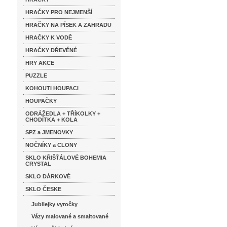
HRAČKY PRO NEJMENŠÍ
HRAČKY NA PÍSEK A ZAHRADU
HRAČKY K VODĚ
HRAČKY DŘEVĚNÉ
HRY AKCE
PUZZLE
KOHOUTI HOUPACI
HOUPAČKY
ODRÁŽEDLA + TŘÍKOLKY +
CHODÍTKA + KOLA
SPZ a JMENOVKY
NOČNÍKY a CLONY
SKLO KŘIŠŤÁLOVÉ BOHEMIA
CRYSTAL
SKLO DÁRKOVÉ
SKLO ČESKE
Jubilejky vyročky
Vázy malované a smaltované