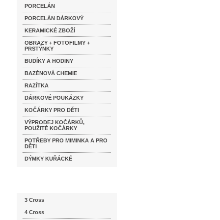
PORCELÁN
PORCELÁN DÁRKOVÝ
KERAMICKÉ ZBOŽÍ
OBRAZY + FOTOFILMY +
PRSTÝNKY
BUDÍKY A HODINY
BAZÉNOVÁ CHEMIE
RAZÍTKA
DÁRKOVÉ POUKÁZKY
KOČÁRKY PRO DĚTI
VÝPRODEJ KOČÁRKŮ,
POUŽITÉ KOČÁRKY
POTŘEBY PRO MIMINKA A PRO
DĚTI
DÝMKY KUŘÁCKÉ
Katalog značek
3 Cross
4 Cross