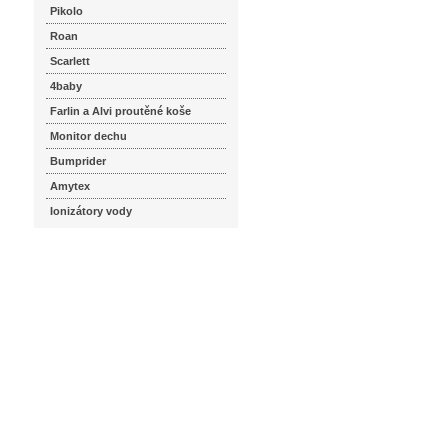
Pikolo
Roan
Scarlett
4baby
Farlin a Alvi proutěné koše
Monitor dechu
Bumprider
Amytex
Ionizátory vody
seznam.cz