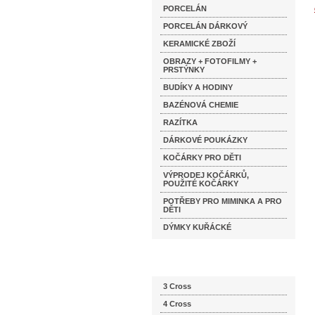
PORCELÁN
PORCELÁN DÁRKOVÝ
KERAMICKÉ ZBOŽÍ
OBRAZY + FOTOFILMY +
PRSTÝNKY
BUDÍKY A HODINY
BAZÉNOVÁ CHEMIE
RAZÍTKA
DÁRKOVÉ POUKÁZKY
KOČÁRKY PRO DĚTI
VÝPRODEJ KOČÁRKŮ,
POUŽITÉ KOČÁRKY
POTŘEBY PRO MIMINKA A PRO
DĚTI
DÝMKY KUŘÁCKÉ
Katalog značek
3 Cross
4 Cross