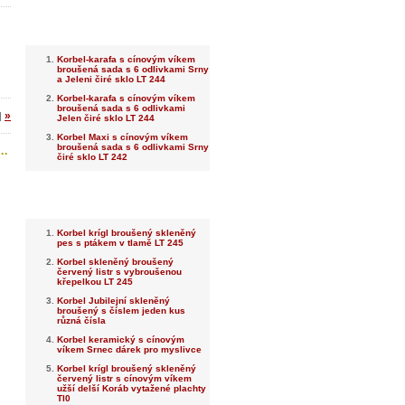
Nejnovější
Korbel-karafa s cínovým víkem
broušená sada s 6 odlivkami Srny
a Jeleni čiré sklo LT 244
Korbel-karafa s cínovým víkem
broušená sada s 6 odlivkami
»
|
Jelen čiré sklo LT 244
Korbel Maxi s cínovým víkem
broušená sada s 6 odlivkami Srny
..
čiré sklo LT 242
Nejprodávanější
Korbel krígl broušený skleněný
pes s ptákem v tlamě LT 245
Korbel skleněný broušený
červený listr s vybroušenou
křepelkou LT 245
Korbel Jubilejní skleněný
broušený s číslem jeden kus
různá čísla
Korbel keramický s cínovým
víkem Srnec dárek pro myslivce
Korbel krígl broušený skleněný
červený listr s cínovým víkem
užší delší Koráb vytažené plachty
Tl0