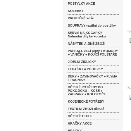
POSTÝLKY AKCE
KOLÉBKY
PROUTĚNÉ koše
SOUPRAVY textilní do postýlky
K
SERVIS NA KOČÁRKY -
v
Náhradní díly ke kočárku
NÁBYTEK A JINÉ ZBOŽÍ
PŘEBALOVACÍ pulty + KOMODY
+ VANIČKY + KOJÍCÍ POLŠTAŘE
JÍDELNÍ ŽIDLIČKY
LEHAČKY a POHOVKY
DEKY + ZAVINOVAČKY + PLYMA
+ RUČNIKY
DĚTSKÉ POTŘEBY DO
K
POKOJÍČKU + KOŠE +
s
ZÁBRANY + KOLOTOČE
KOJENECKÉ POTŘEBY
TEXTILNÍ ZBOŽÍ dětské
DĚTSKÝ TEXTIL
HRAČKY AKCE
HRAČKY