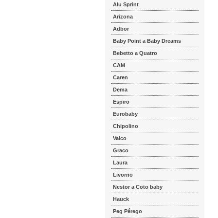
Alu Sprint
Arizona
Adbor
Baby Point a Baby Dreams
Bebetto a Quatro
CAM
Caren
Dema
Espiro
Eurobaby
Chipolino
Valco
Graco
Laura
Livorno
Nestor a Coto baby
Hauck
Peg Pérego