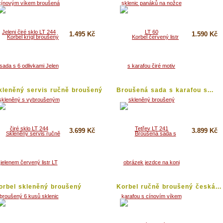
..
1.495 Kč
1.590 Kč
Koupit
Koupit
Detail
Detail
kleněný servis ručně broušený
Broušená sada s karafou s...
..
3.699 Kč
3.899 Kč
Koupit
Koupit
Detail
Detail
orbel skleněný broušený
Korbel ručně broušený česká...
ervený...