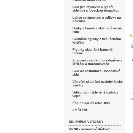
Sklo pro myslivce a rybaře
sklenice s loveckou tématikou
Lahve se špuntem a odlivky na
palenku
Hrnky a konvice skleněné varné
sklo
K
Skleněné figurky z broušeného
b
křišťálu
Figurky skleněné barevné
tažené
Znamení zvěrokruhu skleněné z
křišťálu a dochucovače
Sklo do restaurace Hospodské
sklo
Vánoční skleněné ozdoby české
vyroby
Velikonoční skleněné ozdoby
vejce
Po
Čáp houpající retro sklo
KOŠTÝŘE
SKLENĚNÉ VÝROBKY
HRNKY keramické dárkové