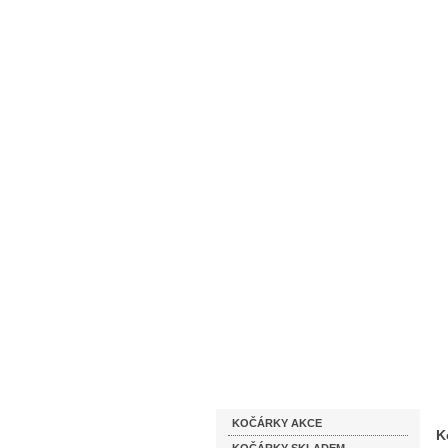
Homepage
Obchodní podmínky
Katalog zboží
KOČÁRKY AKCE
K