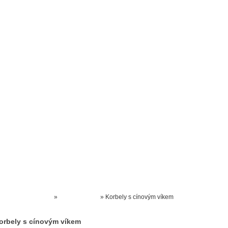
Prodejna kočárků
Dárkové poukázky
Odkazy
Slovensko
Kontak
Kočárky NEC
»
SKLO ČESKE
»
Korbely s cínovým víkem
orbely s cínovým víkem