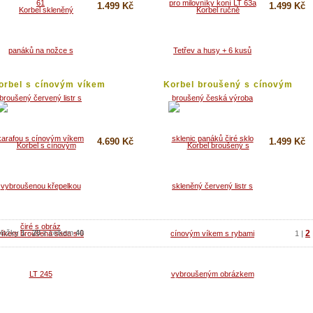
1.499 Kč
1.499 Kč
Koupit
Koupit
Detail
Detail
orbel s cínovým víkem
Korbel broušený s cínovým
roušená...
víkem...
4.690 Kč
1.499 Kč
Koupit
Koupit
Detail
Detail
ložky
1
-
20
z celkem
40
2
1
|