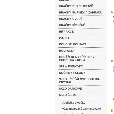
HRAČKY PRO NEJMENŠÍ
K
HRAČKY NA PÍSEK A ZAHRADU
HRAČKY K VODĚ
HRAČKY DŘEVĚNÉ
HRY AKCE
PUZZLE
KOHOUTI HOUPACI
HOUPAČKY
ODRÁŽEDLA + TŘÍKOLKY +
CHODÍTKA + KOLA
K
SPZ a JMENOVKY
NOČNÍKY a CLONY
SKLO KŘIŠŤÁLOVÉ BOHEMIA
CRYSTAL
SKLO DÁRKOVÉ
SKLO ČESKE
Jubilejky vyročky
Vázy malované a smaltované
K