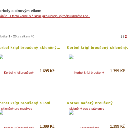
orbely s cínovým víkem
áníte - li tento korbel s číslem jako jubilejní výročku klikněte zde -
ložky
1
-
20
z celkem
40
2
1
|
orbel krígl broušený skleněný...
Korbel krígl broušený skleněný.
1.695 Kč
1.399 Kč
Koupit
Koupit
Detail
Detail
orbel krígl broušený s lodí...
Korbel baňatý broušený
skleněný...
1.399 Kč
1.399 Kč