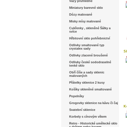
s.
Vázy průhledné
Miniatury barevné sklo
Dózy malované
Misky mísy malované
Cukřenky , skleněné Šálky a
svíce
Hřbitovní sklo pohřebnictví
Odlivky smaltované typ
crystalex sady
S
6.
Odlivky zlacené broušené
Odlivky české sododraselné
tenké sklo
Obří číše a sady sklenic
malovaných
Přátelky sklenice 2 kusy
Košíky skleněné smaltované
Popelníky
Grogovky sklenice na kávu či čaj
K
Svatební sklenice
č
Korbely s cínovým víkem
Retro - Historické umělecké sklo
s drátem nebo kovem