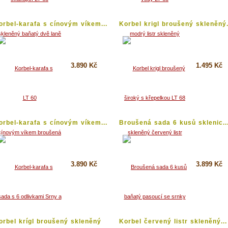
orbel-karafa s cínovým víkem...
Korbel krigl broušený skleněný.
3.890 Kč
1.495 Kč
Koupit
Koupit
Detail
Detail
orbel-karafa s cínovým víkem...
Broušená sada 6 kusů sklenic..
3.890 Kč
3.899 Kč
Koupit
Koupit
Detail
Detail
orbel krígl broušený skleněný
Korbel červený listr skleněný...