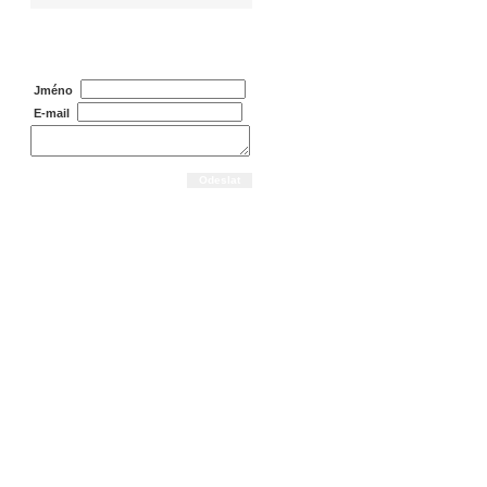
Dotaz na prodejce
Jméno
E-mail