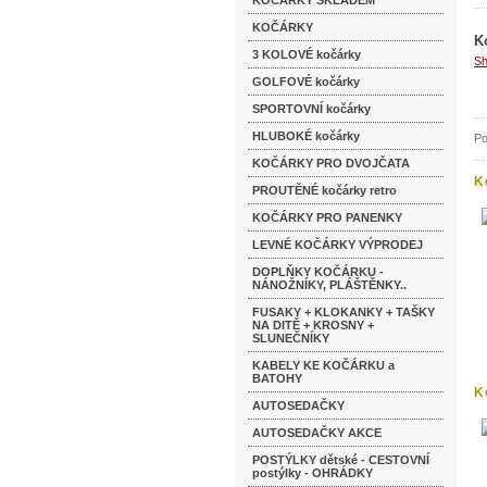
KOČÁRKY SKLADEM
KOČÁRKY
K
3 KOLOVÉ kočárky
Sh
GOLFOVÉ kočárky
SPORTOVNÍ kočárky
HLUBOKÉ kočárky
Po
KOČÁRKY PRO DVOJČATA
K
PROUTĚNÉ kočárky retro
KOČÁRKY PRO PANENKY
LEVNÉ KOČÁRKY VÝPRODEJ
DOPLŇKY KOČÁRKU -
NÁNOŽNÍKY, PLÁŠTĚNKY..
FUSAKY + KLOKANKY + TAŠKY
NA DITĚ + KROSNY +
SLUNEČNÍKY
KABELY KE KOČÁRKU a
BATOHY
K
AUTOSEDAČKY
AUTOSEDAČKY AKCE
POSTÝLKY dětské - CESTOVNÍ
postýlky - OHRÁDKY