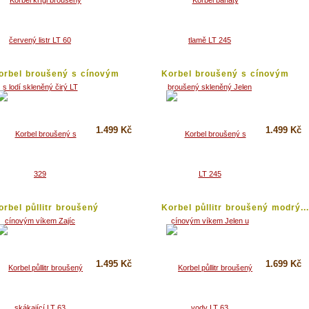
Koupit
Koupit
Detail
Detail
orbel broušený s cínovým
Korbel broušený s cínovým
íkem...
víkem...
1.499 Kč
1.499 Kč
Koupit
Koupit
Detail
Detail
orbel půllitr broušený
Korbel půllitr broušený modrý...
kleněný...
1.495 Kč
1.699 Kč
Koupit
Koupit
Detail
Detail