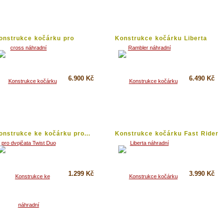
Koupit
Koupit
Detail
Detail
onstrukce kočárku pro
Konstrukce kočárku Liberta
vojčata...
náhradní
6.900 Kč
6.490 Kč
Koupit
Koupit
Detail
Detail
onstrukce ke kočárku pro...
Konstrukce kočárku Fast Rider
Tako
1.299 Kč
3.990 Kč
Koupit
Koupit
Detail
Detail