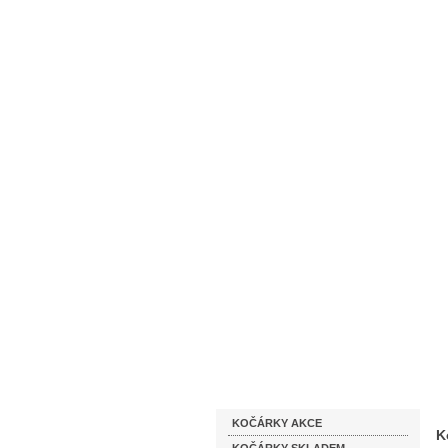
Homepage
Obchodní podmínky
Katalog zboží
KOČÁRKY AKCE
K