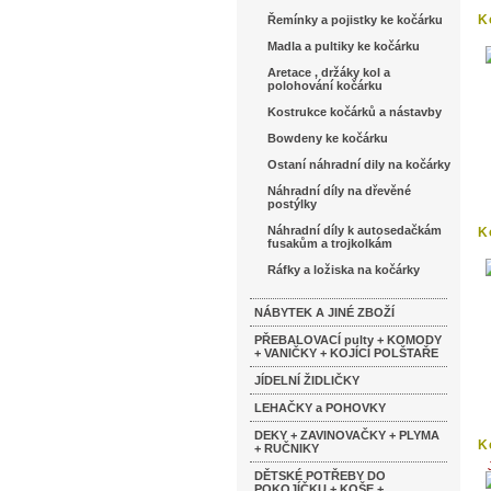
K
Řemínky a pojistky ke kočárku
Madla a pultiky ke kočárku
Aretace , držáky kol a
polohování kočárku
Kostrukce kočárků a nástavby
Bowdeny ke kočárku
Ostaní náhradní dily na kočárky
Náhradní díly na dřevěné
postýlky
Náhradní díly k autosedačkám
K
fusakům a trojkolkám
T
Ráfky a ložiska na kočárky
NÁBYTEK A JINÉ ZBOŽÍ
PŘEBALOVACÍ pulty + KOMODY
+ VANIČKY + KOJÍCÍ POLŠTAŘE
JÍDELNÍ ŽIDLIČKY
LEHAČKY a POHOVKY
DEKY + ZAVINOVAČKY + PLYMA
K
+ RUČNIKY
S
DĚTSKÉ POTŘEBY DO
POKOJÍČKU + KOŠE +