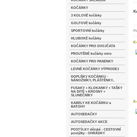
KOČÁRKY SKLADEM
KOČÁRKY
K
3 KOLOVÉ kočárky
GOLFOVÉ kočárky
SPORTOVNÍ kočárky
Po
HLUBOKÉ kočárky
K
KOČÁRKY PRO DVOJČATA
PROUTĚNÉ kočárky retro
KOČÁRKY PRO PANENKY
LEVNÉ KOČÁRKY VÝPRODEJ
DOPLŇKY KOČÁRKU -
NÁNOŽNÍKY, PLÁŠTĚNKY..
FUSAKY + KLOKANKY + TAŠKY
NA DITĚ + KROSNY +
SLUNEČNÍKY
K
KABELY KE KOČÁRKU a
n
BATOHY
AUTOSEDAČKY
AUTOSEDAČKY AKCE
POSTÝLKY dětské - CESTOVNÍ
postýlky - OHRÁDKY