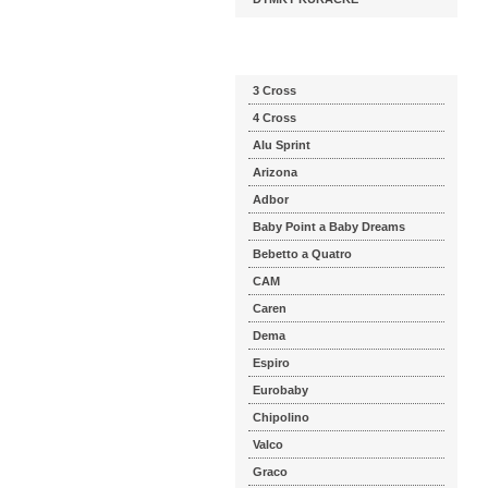
Katalog značek
3 Cross
4 Cross
Alu Sprint
Arizona
Adbor
Baby Point a Baby Dreams
Bebetto a Quatro
CAM
Caren
Dema
Espiro
Eurobaby
Chipolino
Valco
Graco