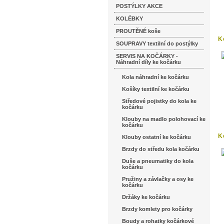
POSTÝLKY AKCE
KOLÉBKY
PROUTĚNÉ koše
K
SOUPRAVY textilní do postýlky
d
SERVIS NA KOČÁRKY -
Náhradní díly ke kočárku
Kola náhradní ke kočárku
Košíky textilní ke kočárku
Středové pojistky do kola ke
kočárku
Klouby na madlo polohovací ke
kočárku
K
Klouby ostatní ke kočárku
Brzdy do středu kola kočárku
Duše a pneumatiky do kola
kočárku
Pružiny a závlačky a osy ke
kočárku
Držáky ke kočárku
Brzdy komlety pro kočárky
Boudy a rohatky kočárkové