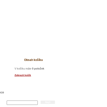
t
Obsah košíku
V košíku máte
0 položek
Zobrazit košík
kce
Hledání