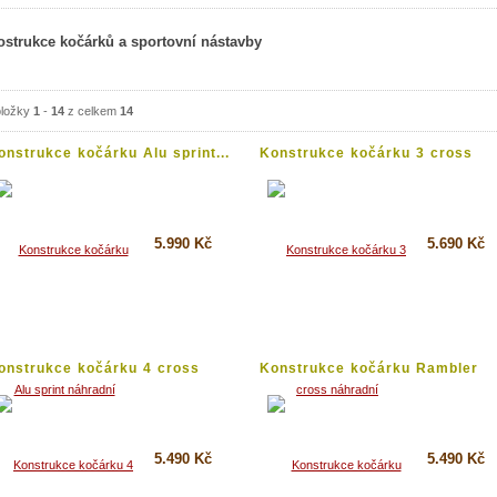
ostrukce kočárků a sportovní nástavby
ložky
1
-
14
z celkem
14
onstrukce kočárku Alu sprint...
Konstrukce kočárku 3 cross
náhradní
5.990 Kč
5.690 Kč
Koupit
Koupit
Detail
Detail
onstrukce kočárku 4 cross
Konstrukce kočárku Rambler
áhradní
náhradní
5.490 Kč
5.490 Kč