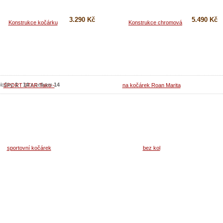
3.290 Kč
5.490 Kč
Koupit
Koupit
Detail
Detail
ložky
1
-
14
z celkem
14