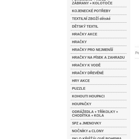
ZÁBRANY + KOLOTOČE
KOJENECKÉ POTŘEBY
TEXTILNÍ ZBOŽÍ dětské
DĚTSKÝ TEXTIL
HRAČKY AKCE
HRAČKY
HRAČKY PRO NEJMENŠÍ
Po
HRAČKY NA PÍSEK A ZAHRADU
HRAČKY K VODĚ
HRAČKY DŘEVĚNÉ
HRY AKCE
PUZZLE
KOHOUTI HOUPACI
HOUPAČKY
ODRÁŽEDLA + TŘÍKOLKY +
CHODÍTKA + KOLA
SPZ a JMENOVKY
NOČNÍKY a CLONY
SKLO KŘIŠŤÁLOVÉ BOHEMIA