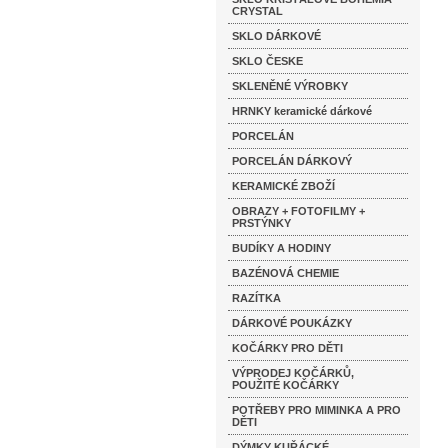
CRYSTAL
SKLO DÁRKOVÉ
SKLO ČESKE
SKLENĚNÉ VÝROBKY
HRNKY keramické dárkové
PORCELÁN
PORCELÁN DÁRKOVÝ
KERAMICKÉ ZBOŽÍ
OBRAZY + FOTOFILMY +
PRSTÝNKY
BUDÍKY A HODINY
BAZÉNOVÁ CHEMIE
RAZÍTKA
DÁRKOVÉ POUKÁZKY
KOČÁRKY PRO DĚTI
VÝPRODEJ KOČÁRKŮ,
POUŽITÉ KOČÁRKY
POTŘEBY PRO MIMINKA A PRO
DĚTI
DÝMKY KUŘÁCKÉ