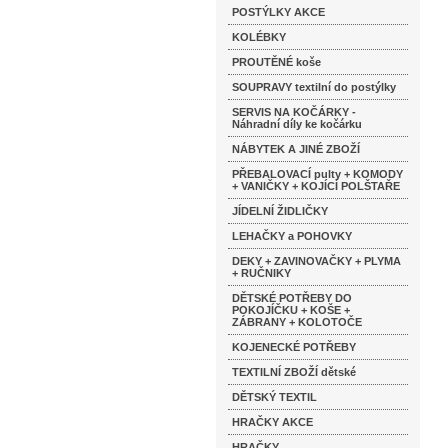
POSTÝLKY AKCE
KOLÉBKY
PROUTĚNÉ koše
SOUPRAVY textilní do postýlky
SERVIS NA KOČÁRKY -
Náhradní díly ke kočárku
NÁBYTEK A JINÉ ZBOŽÍ
PŘEBALOVACÍ pulty + KOMODY
+ VANIČKY + KOJÍCÍ POLŠTAŘE
JÍDELNÍ ŽIDLIČKY
LEHAČKY a POHOVKY
DEKY + ZAVINOVAČKY + PLYMA
+ RUČNIKY
DĚTSKÉ POTŘEBY DO
POKOJÍČKU + KOŠE +
ZÁBRANY + KOLOTOČE
KOJENECKÉ POTŘEBY
TEXTILNÍ ZBOŽÍ dětské
DĚTSKÝ TEXTIL
HRAČKY AKCE
HRAČKY