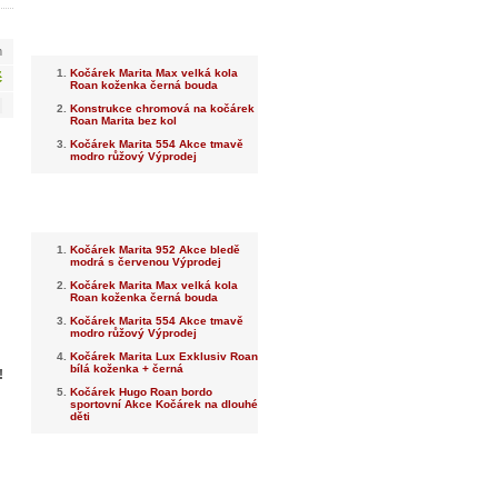
Nejnovější
m
Kočárek Marita Max velká kola
č
Roan koženka černá bouda
Konstrukce chromová na kočárek
Roan Marita bez kol
Kočárek Marita 554 Akce tmavě
modro růžový Výprodej
Nejprodávanější
Kočárek Marita 952 Akce bledě
modrá s červenou Výprodej
Kočárek Marita Max velká kola
Roan koženka černá bouda
Kočárek Marita 554 Akce tmavě
modro růžový Výprodej
Kočárek Marita Lux Exklusiv Roan
bílá koženka + černá
!
Kočárek Hugo Roan bordo
sportovní Akce Kočárek na dlouhé
děti
Dotaz na prodejce