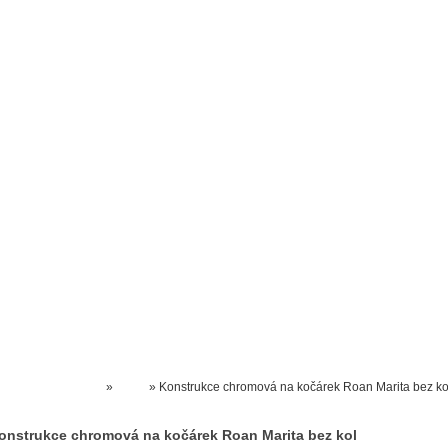
Prodejna kočárků
Dárkové poukázky
Odkazy
Slovensko
Kontak
Kočárky NEC
»
Roan
»
Konstrukce chromová na kočárek Roan Marita bez ko
onstrukce chromová na kočárek Roan Marita bez kol