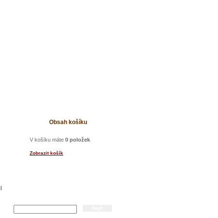
t
Obsah košíku
V košíku máte
0 položek
Zobrazit košík
l
Hledání