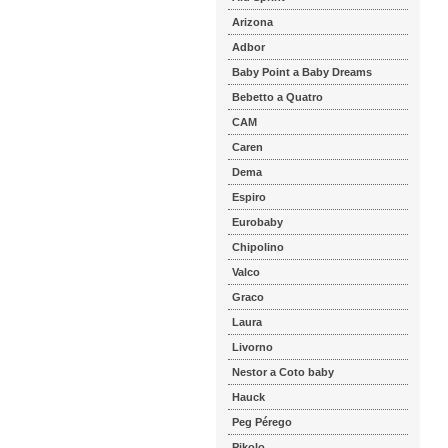
Arizona
Adbor
Baby Point a Baby Dreams
Bebetto a Quatro
CAM
Caren
Dema
Espiro
Eurobaby
Chipolino
Valco
Graco
Laura
Livorno
Nestor a Coto baby
Hauck
Peg Pérego
Pikolo