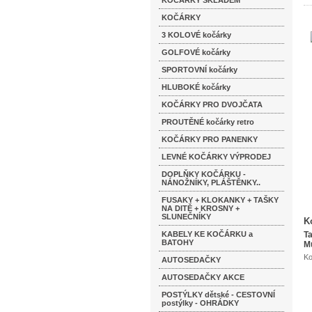
KOČÁRKY SKLADEM
KOČÁRKY
3 KOLOVÉ kočárky
GOLFOVÉ kočárky
SPORTOVNÍ kočárky
HLUBOKÉ kočárky
KOČÁRKY PRO DVOJČATA
PROUTĚNÉ kočárky retro
KOČÁRKY PRO PANENKY
LEVNÉ KOČÁRKY VÝPRODEJ
DOPLŇKY KOČÁRKU -
NÁNOŽNÍKY, PLÁŠTĚNKY..
FUSAKY + KLOKANKY + TAŠKY
NA DITĚ + KROSNY +
SLUNEČNÍKY
K
KABELY KE KOČÁRKU a
Ta
BATOHY
Mu
Ko
AUTOSEDAČKY
AUTOSEDAČKY AKCE
POSTÝLKY dětské - CESTOVNÍ
postýlky - OHRÁDKY