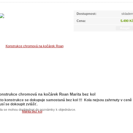
Dostupnost:
sklade
Cena:
5.490 K
onstrukce chromová na kočárek Roan Marita bez kol
to konstrukce se dokupuje samostaná bez kol !!! Kola nejsou zahrnuty v ceně 
sí se dokoupit zvlášť.
la se mohou doobjednat do poznámky k objednávce.