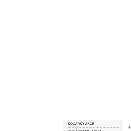
Homepage
Obchodní podmínky
Katalog zboží
KOČÁRKY AKCE
K