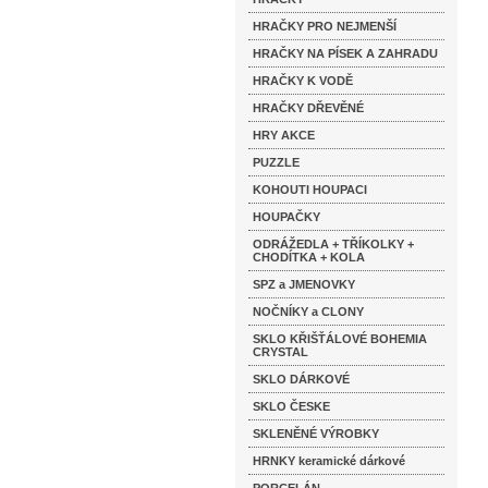
HRAČKY PRO NEJMENŠÍ
HRAČKY NA PÍSEK A ZAHRADU
HRAČKY K VODĚ
HRAČKY DŘEVĚNÉ
HRY AKCE
PUZZLE
KOHOUTI HOUPACI
HOUPAČKY
ODRÁŽEDLA + TŘÍKOLKY +
CHODÍTKA + KOLA
SPZ a JMENOVKY
NOČNÍKY a CLONY
SKLO KŘIŠŤÁLOVÉ BOHEMIA
CRYSTAL
SKLO DÁRKOVÉ
SKLO ČESKE
SKLENĚNÉ VÝROBKY
HRNKY keramické dárkové