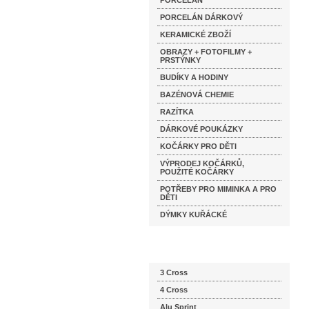
PORCELÁN
PORCELÁN DÁRKOVÝ
KERAMICKÉ ZBOŽÍ
OBRAZY + FOTOFILMY +
PRSTÝNKY
BUDÍKY A HODINY
BAZÉNOVÁ CHEMIE
RAZÍTKA
DÁRKOVÉ POUKÁZKY
KOČÁRKY PRO DĚTI
VÝPRODEJ KOČÁRKŮ,
POUŽITÉ KOČÁRKY
POTŘEBY PRO MIMINKA A PRO
DĚTI
DÝMKY KUŘÁCKÉ
Katalog značek
3 Cross
4 Cross
Alu Sprint