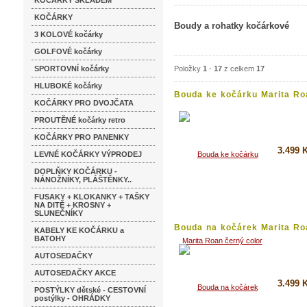
KOČÁRKY SKLADEM
KOČÁRKY
Boudy a rohatky kočárkové
3 KOLOVÉ kočárky
GOLFOVÉ kočárky
SPORTOVNÍ kočárky
Položky
1
-
17
z celkem
17
HLUBOKÉ kočárky
Bouda ke kočárku Marita Roa
KOČÁRKY PRO DVOJČATA
PROUTĚNÉ kočárky retro
KOČÁRKY PRO PANENKY
3.499 
LEVNÉ KOČÁRKY VÝPRODEJ
DOPLŇKY KOČÁRKU -
Koupi
NÁNOŽNÍKY, PLÁŠTĚNKY..
Detai
FUSAKY + KLOKANKY + TAŠKY
NA DITĚ + KROSNY +
SLUNEČNÍKY
Bouda na kočárek Marita Roa
KABELY KE KOČÁRKU a
BATOHY
AUTOSEDAČKY
AUTOSEDAČKY AKCE
3.499 
POSTÝLKY dětské - CESTOVNÍ
postýlky - OHRÁDKY