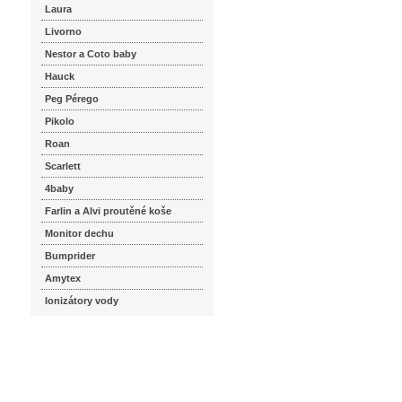
Laura
Livorno
Nestor a Coto baby
Hauck
Peg Pérego
Pikolo
Roan
Scarlett
4baby
Farlin a Alvi proutěné koše
Monitor dechu
Bumprider
Amytex
Ionizátory vody
seznam.cz