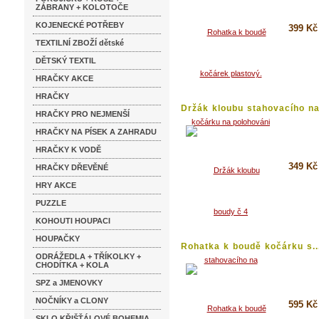
ZÁBRANY + KOLOTOČE
KOJENECKÉ POTŘEBY
399 Kč
TEXTILNÍ ZBOŽÍ dětské
Koupi
DĚTSKÝ TEXTIL
Detai
HRAČKY AKCE
HRAČKY
Držák kloubu stahovacího na.
HRAČKY PRO NEJMENŠÍ
HRAČKY NA PÍSEK A ZAHRADU
HRAČKY K VODĚ
349 Kč
HRAČKY DŘEVĚNÉ
HRY AKCE
Koupi
PUZZLE
Detai
KOHOUTI HOUPACI
HOUPAČKY
Rohatka k boudě kočárku s..
ODRÁŽEDLA + TŘÍKOLKY +
CHODÍTKA + KOLA
SPZ a JMENOVKY
NOČNÍKY a CLONY
595 Kč
SKLO KŘIŠŤÁLOVÉ BOHEMIA