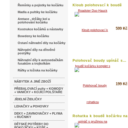
Kloub polohovací k boudě
Řemínky a pojistky ke kočárku
kočárku...
Madla a pultiky ke kočárku
Aretace , držáky kol a
polohování kočárku
599 Kč
Kostrukce kočárků a nástavby
Bowdeny ke kočárku
Koupi
Ostaní náhradní dily na kočárky
Detai
Náhradní díly na dřevěné
postýlky
Náhradní díly k autosedačkám
Polohovač boudy upínáč s...
fusakům a trojkolkám
Ráfky a ložiska na kočárky
NÁBYTEK A JINÉ ZBOŽÍ
199 Kč
PŘEBALOVACÍ pulty + KOMODY
+ VANIČKY + KOJÍCÍ POLŠTAŘE
Koupi
JÍDELNÍ ŽIDLIČKY
Detai
LEHAČKY a POHOVKY
DEKY + ZAVINOVAČKY + PLYMA
Rohatka k boudě kočárku na.
+ RUČNIKY
DĚTSKÉ POTŘEBY DO
POKOJÍČKU + KOŠE +