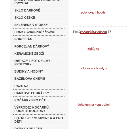
CRYSTAL
Koupi
SKLO DÁRKOVÉ
Detai
SKLO ČESKE
SKLENĚNÉ VÝROBKY
Položky
1
-
17
z celkem
17
HRNKY keramické dárkové
PORCELÁN
PORCELÁN DÁRKOVÝ
KERAMICKÉ ZBOŽÍ
OBRAZY + FOTOFILMY +
PRSTÝNKY
BUDÍKY A HODINY
BAZÉNOVÁ CHEMIE
RAZÍTKA
DÁRKOVÉ POUKÁZKY
KOČÁRKY PRO DĚTI
VÝPRODEJ KOČÁRKŮ,
POUŽITÉ KOČÁRKY
POTŘEBY PRO MIMINKA A PRO
DĚTI
DÝMKY KUŘÁCKÉ