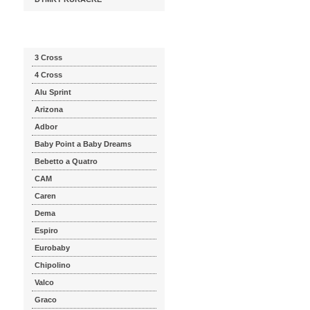
Katalog značek
3 Cross
4 Cross
Alu Sprint
Arizona
Adbor
Baby Point a Baby Dreams
Bebetto a Quatro
CAM
Caren
Dema
Espiro
Eurobaby
Chipolino
Valco
Graco