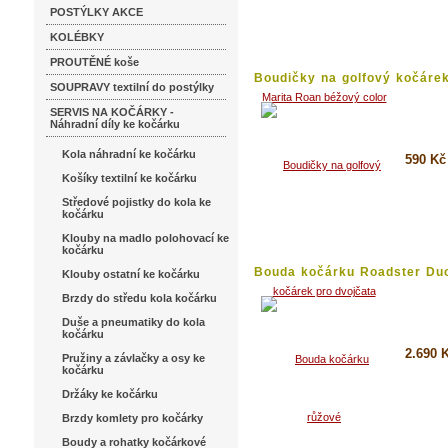
Koupi
POSTÝLKY AKCE
Detai
KOLÉBKY
PROUTĚNÉ koše
Boudičky na golfový kočáre
SOUPRAVY textilní do postýlky
pro...
SERVIS NA KOČÁRKY -
Náhradní díly ke kočárku
Kola náhradní ke kočárku
590 Kč
Košíky textilní ke kočárku
Koupi
Středové pojistky do kola ke
kočárku
Detai
Klouby na madlo polohovací ke
kočárku
Bouda kočárku Roadster Du
Klouby ostatní ke kočárku
Hauck
Brzdy do středu kola kočárku
Duše a pneumatiky do kola
kočárku
2.690 
Pružiny a závlačky a osy ke
kočárku
Koupi
Držáky ke kočárku
Brzdy komlety pro kočárky
Detai
Boudy a rohatky kočárkové