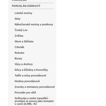
PORCELÁN
PORCELÁN DÁRKOVÝ
Lidské motivy
Akty
Náboženské motivy a podkovy
Český Lev
Zvířata
Sloni a Slůňata
Cibulák
Rokoko
Busty
Vázy a Amfory
Dózy a Džbány a Konvičky
Talíře a mísy porcelánové
Hodiny porcelánové
Zvonky a miniatury porcelánové
Porcelán pro dítě
Sněhurka a sedm trpaslíků -
prodává se pouze jako komplet
v ceně 22.999,- Kč