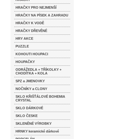
HRAČKY PRO NEJMENŠÍ
HRAČKY NA PÍSEK A ZAHRADU
HRAČKY K VODĚ
HRAČKY DŘEVĚNÉ
HRY AKCE
PUZZLE
KOHOUTI HOUPACI
HOUPAČKY
ODRÁŽEDLA + TŘÍKOLKY +
CHODÍTKA + KOLA
SPZ a JMENOVKY
NOČNÍKY a CLONY
SKLO KŘIŠŤÁLOVÉ BOHEMIA
CRYSTAL
SKLO DÁRKOVÉ
SKLO ČESKE
SKLENĚNÉ VÝROBKY
HRNKY keramické dárkové