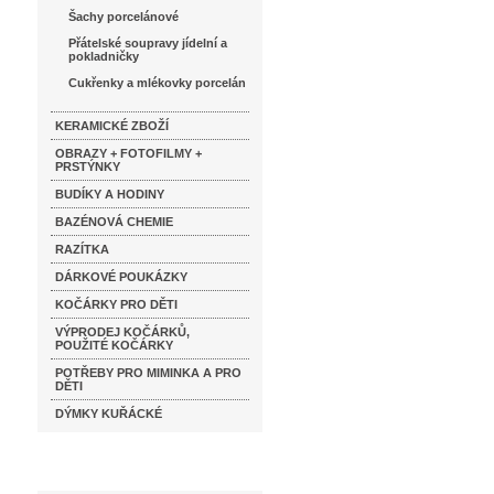
Šachy porcelánové
Přátelské soupravy jídelní a
pokladničky
Cukřenky a mlékovky porcelán
KERAMICKÉ ZBOŽÍ
OBRAZY + FOTOFILMY +
PRSTÝNKY
BUDÍKY A HODINY
BAZÉNOVÁ CHEMIE
RAZÍTKA
DÁRKOVÉ POUKÁZKY
KOČÁRKY PRO DĚTI
VÝPRODEJ KOČÁRKŮ,
POUŽITÉ KOČÁRKY
POTŘEBY PRO MIMINKA A PRO
DĚTI
DÝMKY KUŘÁCKÉ
Katalog značek