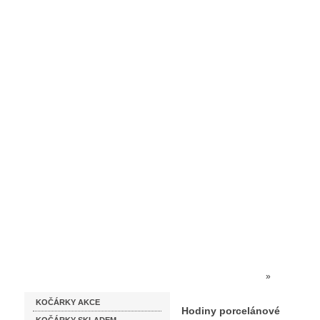
Homepage
Obchodní podmínky
Prodejna kočárků
Dárkové p
Katalog zboží
Kočárky NEC
»
PORCELÁN
KOČÁRKY AKCE
Hodiny porcelánové