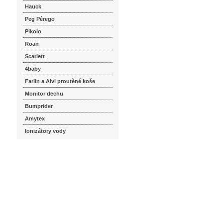
Hauck
Peg Pérego
Pikolo
Roan
Scarlett
4baby
Farlin a Alvi proutěné koše
Monitor dechu
Bumprider
Amytex
Ionizátory vody
seznam.cz