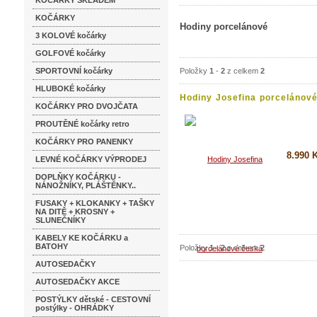
KOČÁRKY SKLADEM
KOČÁRKY
Hodiny porcelánové
3 KOLOVÉ kočárky
GOLFOVÉ kočárky
SPORTOVNÍ kočárky
Položky
1
-
2
z celkem
2
HLUBOKÉ kočárky
Hodiny Josefina porcelánové.
KOČÁRKY PRO DVOJČATA
PROUTĚNÉ kočárky retro
KOČÁRKY PRO PANENKY
8.990 
LEVNÉ KOČÁRKY VÝPRODEJ
DOPLŇKY KOČÁRKU -
Koupi
NÁNOŽNÍKY, PLÁŠTĚNKY..
Detai
FUSAKY + KLOKANKY + TAŠKY
NA DITĚ + KROSNY +
SLUNEČNÍKY
KABELY KE KOČÁRKU a
BATOHY
Položky
1
-
2
z celkem
2
AUTOSEDAČKY
AUTOSEDAČKY AKCE
POSTÝLKY dětské - CESTOVNÍ
postýlky - OHRÁDKY