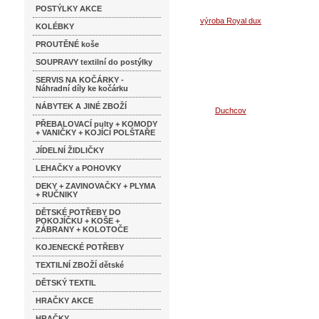
POSTÝLKY AKCE
KOLÉBKY
PROUTĚNÉ koše
SOUPRAVY textilní do postýlky
SERVIS NA KOČÁRKY -
Náhradní díly ke kočárku
NÁBYTEK A JINÉ ZBOŽÍ
PŘEBALOVACÍ pulty + KOMODY
+ VANIČKY + KOJÍCÍ POLŠTAŘE
JÍDELNÍ ŽIDLIČKY
LEHAČKY a POHOVKY
DEKY + ZAVINOVAČKY + PLYMA
+ RUČNIKY
DĚTSKÉ POTŘEBY DO
POKOJÍČKU + KOŠE +
ZÁBRANY + KOLOTOČE
KOJENECKÉ POTŘEBY
TEXTILNÍ ZBOŽÍ dětské
DĚTSKÝ TEXTIL
HRAČKY AKCE
HRAČKY