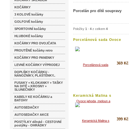
KOČÁRKY SKLADEM
KOČÁRKY
Porcelán pro dítě soupravy
3 KOLOVÉ kočárky
GOLFOVÉ kočárky
SPORTOVNÍ kočárky
Položky
1
-
4
z celkem
4
HLUBOKÉ kočárky
Porcelánová sada Ovoce
KOČÁRKY PRO DVOJČATA
jahoda,...
PROUTĚNÉ kočárky retro
KOČÁRKY PRO PANENKY
369 Kč
LEVNÉ KOČÁRKY VÝPRODEJ
DOPLŇKY KOČÁRKU -
Koupi
NÁNOŽNÍKY, PLÁŠTĚNKY..
Detai
FUSAKY + KLOKANKY + TAŠKY
NA DITĚ + KROSNY +
SLUNEČNÍKY
Keramická Malina s
KABELY KE KOČÁRKU a
končetinami...
BATOHY
AUTOSEDAČKY
AUTOSEDAČKY AKCE
399 Kč
POSTÝLKY dětské - CESTOVNÍ
postýlky - OHRÁDKY