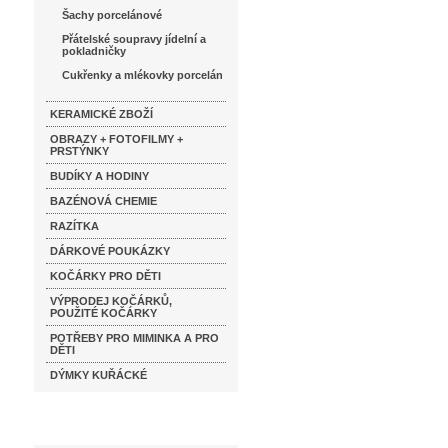
Šachy porcelánové
Přátelské soupravy jídelní a
pokladničky
Cukřenky a mlékovky porcelán
KERAMICKÉ ZBOŽÍ
OBRAZY + FOTOFILMY +
PRSTÝNKY
BUDÍKY A HODINY
BAZÉNOVÁ CHEMIE
RAZÍTKA
DÁRKOVÉ POUKÁZKY
KOČÁRKY PRO DĚTI
VÝPRODEJ KOČÁRKŮ,
POUŽITÉ KOČÁRKY
POTŘEBY PRO MIMINKA A PRO
DĚTI
DÝMKY KUŘÁCKÉ
Katalog značek