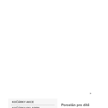
Homepage
Obchodní podmínky
Prodejna kočárků
Dárkové p
Katalog zboží
Kočárky NEC
»
PORCELÁN
KOČÁRKY AKCE
Porcelán pro dítě