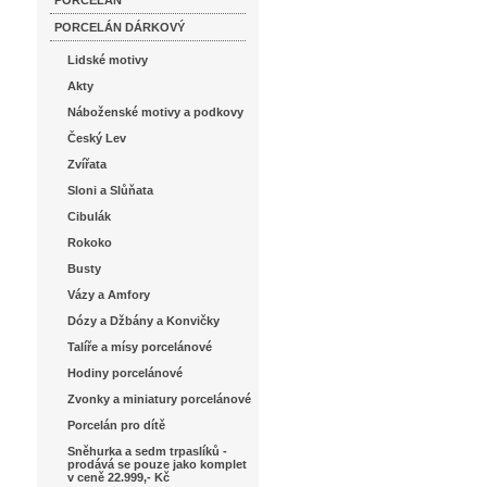
PORCELÁN
PORCELÁN DÁRKOVÝ
Lidské motivy
Akty
Náboženské motivy a podkovy
Český Lev
Zvířata
Sloni a Slůňata
Cibulák
Rokoko
Busty
Vázy a Amfory
Dózy a Džbány a Konvičky
Talíře a mísy porcelánové
Hodiny porcelánové
Zvonky a miniatury porcelánové
Porcelán pro dítě
Sněhurka a sedm trpaslíků -
prodává se pouze jako komplet
v ceně 22.999,- Kč