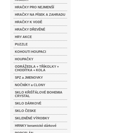
HRAČKY PRO NEJMENŠÍ
HRAČKY NA PÍSEK A ZAHRADU
HRAČKY K VODĚ
HRAČKY DŘEVĚNÉ
HRY AKCE
PUZZLE
KOHOUTI HOUPACI
HOUPAČKY
ODRÁŽEDLA + TŘÍKOLKY +
CHODÍTKA + KOLA
SPZ a JMENOVKY
NOČNÍKY a CLONY
SKLO KŘIŠŤÁLOVÉ BOHEMIA
CRYSTAL
SKLO DÁRKOVÉ
SKLO ČESKE
SKLENĚNÉ VÝROBKY
HRNKY keramické dárkové