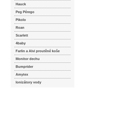
Hauck
Peg Pérego
Pikolo
Roan
Scarlett
4baby
Farlin a Alvi proutěné koše
Monitor dechu
Bumprider
Amytex
Ionizátory vody
seznam.cz