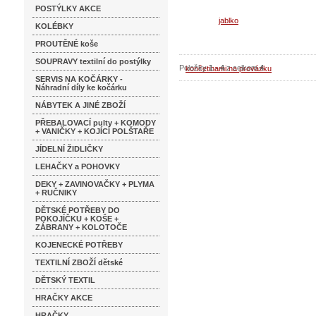
Koupi
POSTÝLKY AKCE
Detai
KOLÉBKY
PROUTĚNÉ koše
SOUPRAVY textilní do postýlky
Položky
1
-
4
z celkem
4
SERVIS NA KOČÁRKY -
Náhradní díly ke kočárku
NÁBYTEK A JINÉ ZBOŽÍ
PŘEBALOVACÍ pulty + KOMODY
+ VANIČKY + KOJÍCÍ POLŠTAŘE
JÍDELNÍ ŽIDLIČKY
LEHAČKY a POHOVKY
DEKY + ZAVINOVAČKY + PLYMA
+ RUČNIKY
DĚTSKÉ POTŘEBY DO
POKOJÍČKU + KOŠE +
ZÁBRANY + KOLOTOČE
KOJENECKÉ POTŘEBY
TEXTILNÍ ZBOŽÍ dětské
DĚTSKÝ TEXTIL
HRAČKY AKCE
HRAČKY