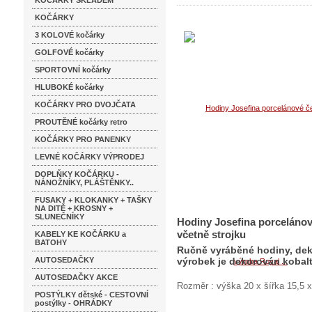
KOČÁRKY SKLADEM
KOČÁRKY
3 KOLOVÉ kočárky
GOLFOVÉ kočárky
SPORTOVNÍ kočárky
HLUBOKÉ kočárky
KOČÁRKY PRO DVOJČATA
PROUTĚNÉ kočárky retro
KOČÁRKY PRO PANENKY
LEVNÉ KOČÁRKY VÝPRODEJ
DOPLŇKY KOČÁRKU -
NÁNOŽNÍKY, PLÁŠTĚNKY..
FUSAKY + KLOKANKY + TAŠKY
NA DITĚ + KROSNY +
SLUNEČNÍKY
Hodiny Josefina porceláno
včetně strojku
KABELY KE KOČÁRKU a
BATOHY
Ručně vyráběné hodiny, dek
AUTOSEDAČKY
výrobek je dekorován kobal
AUTOSEDAČKY AKCE
Rozměr : výška 20 x šířka 15,5 x
POSTÝLKY dětské - CESTOVNÍ
postýlky - OHRÁDKY