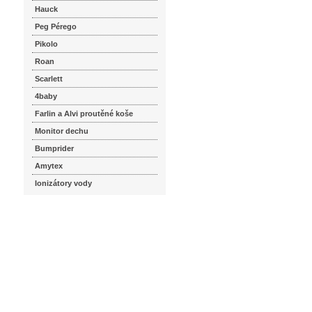
Hauck
Peg Pérego
Pikolo
Roan
Scarlett
4baby
Farlin a Alvi proutěné koše
Monitor dechu
Bumprider
Amytex
Ionizátory vody
seznam.cz