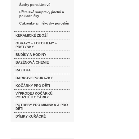
Šachy porcelánové
Přátelské soupravy jídelní a
pokladničky
Cukřenky a mlékovky porcelán
KERAMICKÉ ZBOŽÍ
OBRAZY + FOTOFILMY +
PRSTÝNKY
BUDÍKY A HODINY
BAZÉNOVÁ CHEMIE
RAZÍTKA
DÁRKOVÉ POUKÁZKY
KOČÁRKY PRO DĚTI
VÝPRODEJ KOČÁRKŮ,
POUŽITÉ KOČÁRKY
POTŘEBY PRO MIMINKA A PRO
DĚTI
DÝMKY KUŘÁCKÉ
Katalog značek