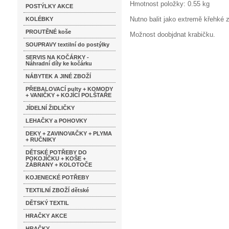
Hmotnost položky: 0.55 kg
POSTÝLKY AKCE
Nutno balit jako extremě křehké 
KOLÉBKY
PROUTĚNÉ koše
Možnost doobjdnat krabičku.
SOUPRAVY textilní do postýlky
SERVIS NA KOČÁRKY -
Náhradní díly ke kočárku
NÁBYTEK A JINÉ ZBOŽÍ
PŘEBALOVACÍ pulty + KOMODY
+ VANIČKY + KOJÍCÍ POLŠTAŘE
JÍDELNÍ ŽIDLIČKY
LEHAČKY a POHOVKY
DEKY + ZAVINOVAČKY + PLYMA
+ RUČNIKY
DĚTSKÉ POTŘEBY DO
POKOJÍČKU + KOŠE +
ZÁBRANY + KOLOTOČE
KOJENECKÉ POTŘEBY
TEXTILNÍ ZBOŽÍ dětské
DĚTSKÝ TEXTIL
HRAČKY AKCE
HRAČKY