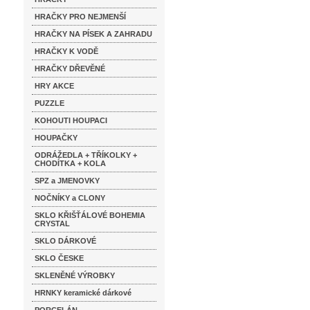
HRAČKY PRO NEJMENŠÍ
HRAČKY NA PÍSEK A ZAHRADU
HRAČKY K VODĚ
HRAČKY DŘEVĚNÉ
HRY AKCE
PUZZLE
KOHOUTI HOUPACI
HOUPAČKY
ODRÁŽEDLA + TŘÍKOLKY +
CHODÍTKA + KOLA
SPZ a JMENOVKY
NOČNÍKY a CLONY
SKLO KŘIŠŤÁLOVÉ BOHEMIA
CRYSTAL
SKLO DÁRKOVÉ
SKLO ČESKE
SKLENĚNÉ VÝROBKY
HRNKY keramické dárkové