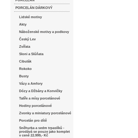
PORCELÁN
PORCELÁN DÁRKOVÝ
Lidské motivy
Akty
Náboženské motivy a podkovy
Český Lev
Zvířata
Sloni a Slůňata
Cibulák
Rokoko
Busty
Vázy a Amfory
Dózy a Džbány a Konvičky
Talíře a mísy porcelánové
Hodiny porcelánové
Zvonky a miniatury porcelánové
Porcelán pro dítě
Sněhurka a sedm trpaslíků -
prodává se pouze jako komplet
v ceně 22.999,- Kč