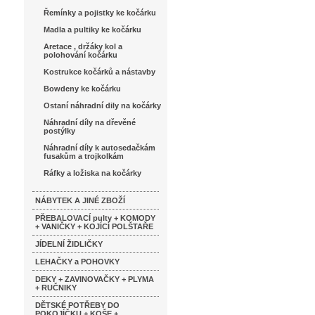
Řemínky a pojistky ke kočárku
Madla a pultiky ke kočárku
Aretace , držáky kol a
polohování kočárku
Kostrukce kočárků a nástavby
Bowdeny ke kočárku
Ostaní náhradní dily na kočárky
Náhradní díly na dřevěné
postýlky
Náhradní díly k autosedačkám
fusakům a trojkolkám
Ráfky a ložiska na kočárky
NÁBYTEK A JINÉ ZBOŽÍ
PŘEBALOVACÍ pulty + KOMODY
+ VANIČKY + KOJÍCÍ POLŠTAŘE
JÍDELNÍ ŽIDLIČKY
LEHAČKY a POHOVKY
DEKY + ZAVINOVAČKY + PLYMA
+ RUČNIKY
DĚTSKÉ POTŘEBY DO
POKOJÍČKU + KOŠE +