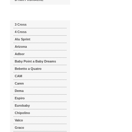
Katalog značek
3 Cross
4 Cross
Alu Sprint
Arizona
Adbor
Baby Point a Baby Dreams
Bebetto a Quatro
CAM
Caren
Dema
Espiro
Eurobaby
Chipolino
Valco
Graco