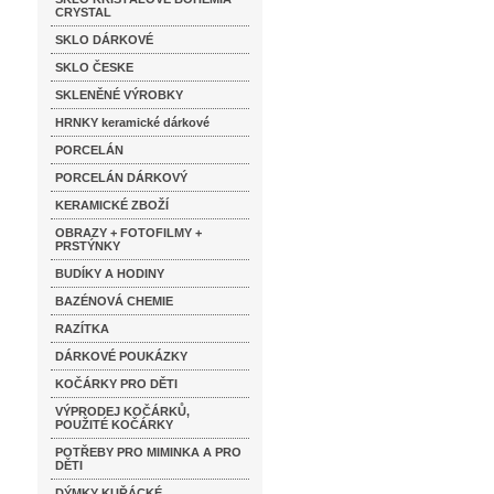
CRYSTAL
SKLO DÁRKOVÉ
SKLO ČESKE
SKLENĚNÉ VÝROBKY
HRNKY keramické dárkové
PORCELÁN
PORCELÁN DÁRKOVÝ
KERAMICKÉ ZBOŽÍ
OBRAZY + FOTOFILMY +
PRSTÝNKY
BUDÍKY A HODINY
BAZÉNOVÁ CHEMIE
RAZÍTKA
DÁRKOVÉ POUKÁZKY
KOČÁRKY PRO DĚTI
VÝPRODEJ KOČÁRKŮ,
POUŽITÉ KOČÁRKY
POTŘEBY PRO MIMINKA A PRO
DĚTI
DÝMKY KUŘÁCKÉ