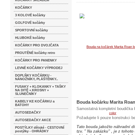
KOČÁRKY SKLADEM
KOČÁRKY
3 KOLOVÉ kočárky
GOLFOVÉ kočárky
SPORTOVNÍ kočárky
HLUBOKÉ kočárky
KOČÁRKY PRO DVOJČATA
PROUTĚNÉ kočárky retro
KOČÁRKY PRO PANENKY
LEVNÉ KOČÁRKY VÝPRODEJ
DOPLŇKY KOČÁRKU -
NÁNOŽNÍKY, PLÁŠTĚNKY..
FUSAKY + KLOKANKY + TAŠKY
NA DITĚ + KROSNY +
SLUNEČNÍKY
KABELY KE KOČÁRKU a
Bouda kočárku Marita Roa
BATOHY
Samostatná kompletní boudička 
AUTOSEDAČKY
Požadujete li pouze konstrukci be
AUTOSEDAČKY AKCE
Tato bouda jakožto náhradní dí
POSTÝLKY dětské - CESTOVNÍ
tzv. " Na zakázku" , je z toho
postýlky - OHRÁDKY