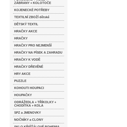
ZÁBRANY + KOLOTOČE
KOJENECKÉ POTŘEBY
TEXTILNÍ ZBOŽÍ dětské
DĚTSKÝ TEXTIL
HRAČKY AKCE
HRAČKY
HRAČKY PRO NEJMENŠÍ
HRAČKY NA PÍSEK A ZAHRADU
HRAČKY K VODĚ
HRAČKY DŘEVĚNÉ
HRY AKCE
PUZZLE
KOHOUTI HOUPACI
HOUPAČKY
ODRÁŽEDLA + TŘÍKOLKY +
CHODÍTKA + KOLA
SPZ a JMENOVKY
NOČNÍKY a CLONY
SKLO KŘIŠŤÁLOVÉ BOHEMIA