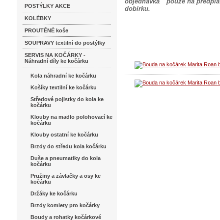
objednávka " pouze na předpla
POSTÝLKY AKCE
dobírku.
KOLÉBKY
PROUTĚNÉ koše
SOUPRAVY textilní do postýlky
SERVIS NA KOČÁRKY -
Náhradní díly ke kočárku
Kola náhradní ke kočárku
Košíky textilní ke kočárku
Středové pojistky do kola ke
kočárku
Klouby na madlo polohovací ke
kočárku
Klouby ostatní ke kočárku
Brzdy do středu kola kočárku
Duše a pneumatiky do kola
kočárku
Pružiny a závlačky a osy ke
kočárku
Držáky ke kočárku
Brzdy komlety pro kočárky
Boudy a rohatky kočárkové