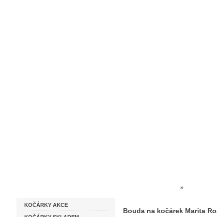
Homepage
Obchodní podmínky
Prodejna kočárků
Dárkové p
Katalog zboží
Kočárky NEC
»
SERVIS NA 
KOČÁRKY AKCE
rohatky kočárkové
»
Bouda 
Bouda na kočárek Marita Ro