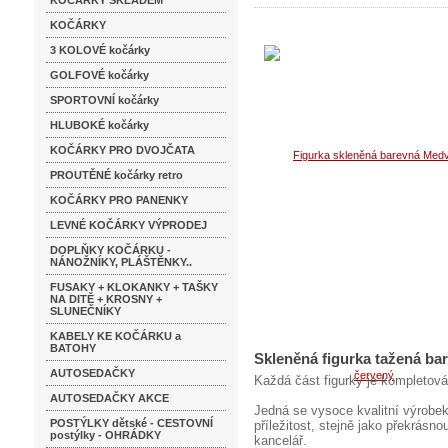
KOČÁRKY SKLADEM
KOČÁRKY
3 KOLOVÉ kočárky
GOLFOVÉ kočárky
SPORTOVNÍ kočárky
HLUBOKÉ kočárky
KOČÁRKY PRO DVOJČATA
PROUTĚNÉ kočárky retro
KOČÁRKY PRO PANENKY
LEVNÉ KOČÁRKY VÝPRODEJ
DOPLŇKY KOČÁRKU -
NÁNOŽNÍKY, PLÁŠTĚNKY..
FUSAKY + KLOKANKY + TAŠKY
NA DITĚ + KROSNY +
SLUNEČNÍKY
KABELY KE KOČÁRKU a
BATOHY
Skleněná figurka tažená ba
AUTOSEDAČKY
Každá část figurky je kompletová
AUTOSEDAČKY AKCE
Jedná se vysoce kvalitní výrobek
POSTÝLKY dětské - CESTOVNÍ
příležitost, stejně jako překrás
postýlky - OHRÁDKY
kancelář.