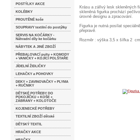
POSTÝLKY AKCE
Krásu a zářivý lesk skleněných f
skleněná figurka prochází pečlivo
KOLÉBKY
úrovně designu a zpracování.
PROUTĚNÉ koše
Figurka je nutná posílat speciáln
SOUPRAVY textilní do postýlky
přepravě.
SERVIS NA KOČÁRKY -
Náhradní díly ke kočárku
Rozměr : výška 3,5 x šířka 2 c
NÁBYTEK A JINÉ ZBOŽÍ
PŘEBALOVACÍ pulty + KOMODY
+ VANIČKY + KOJÍCÍ POLŠTAŘE
JÍDELNÍ ŽIDLIČKY
LEHAČKY a POHOVKY
DEKY + ZAVINOVAČKY + PLYMA
+ RUČNIKY
DĚTSKÉ POTŘEBY DO
POKOJÍČKU + KOŠE +
ZÁBRANY + KOLOTOČE
KOJENECKÉ POTŘEBY
TEXTILNÍ ZBOŽÍ dětské
DĚTSKÝ TEXTIL
HRAČKY AKCE
HRAČKY