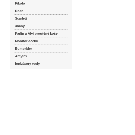
Pikolo
Roan
Scarlett
4baby
Farlin a Alvi proutěné koše
Monitor dechu
Bumprider
Amytex
Ionizátory vody
seznam.cz