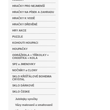
HRAČKY PRO NEJMENŠÍ
HRAČKY NA PÍSEK A ZAHRADU
HRAČKY K VODĚ
HRAČKY DŘEVĚNÉ
HRY AKCE
PUZZLE
KOHOUTI HOUPACI
HOUPAČKY
ODRÁŽEDLA + TŘÍKOLKY +
CHODÍTKA + KOLA
SPZ a JMENOVKY
NOČNÍKY a CLONY
SKLO KŘIŠŤÁLOVÉ BOHEMIA
CRYSTAL
SKLO DÁRKOVÉ
SKLO ČESKE
Jubilejky vyročky
Vázy malované a smaltované