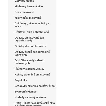
Vázy průhledné
Miniatury barevné sklo
Dózy malované
Misky mísy malované
Cukřenky , skleněné Šálky a
svíce
Hřbitovní sklo pohřebnictví
Odlivky smaltované typ
crystalex sady
Odlivky zlacené broušené
Odlivky české sododraselné
tenké sklo
Obří číše a sady sklenic
malovaných
Přátelky sklenice 2 kusy
Košíky skleněné smaltované
Popelníky
Grogovky sklenice na kávu či čaj
Svatební sklenice
Korbely s cínovým víkem
Retro - Historické umělecké sklo
s drátem nebo kovem