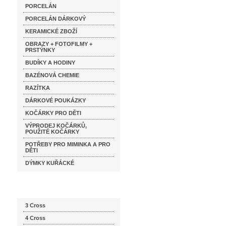
PORCELÁN
PORCELÁN DÁRKOVÝ
KERAMICKÉ ZBOŽÍ
OBRAZY + FOTOFILMY +
PRSTÝNKY
BUDÍKY A HODINY
BAZÉNOVÁ CHEMIE
RAZÍTKA
DÁRKOVÉ POUKÁZKY
KOČÁRKY PRO DĚTI
VÝPRODEJ KOČÁRKŮ,
POUŽITÉ KOČÁRKY
POTŘEBY PRO MIMINKA A PRO
DĚTI
DÝMKY KUŘÁCKÉ
Katalog značek
3 Cross
4 Cross