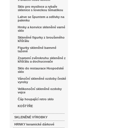
Sklo pro myslivce a rybaře
sklenice s loveckou tématikou
Lahve se špuntem a odlivky na
palenku
Hrnky a konvice skleněné varné
sklo
Skleněné figurky z broušeného
křišťálu
Figurky skleněné barevné
tažené
Znamení zvěrokruhu skleněné z
křišťálu a dochucovače
Sklo do restaurace Hospodské
sklo
Vánoční skleněné ozdoby české
vyroby
Velikonoční skleněné ozdoby
vejce
Čáp houpající retro sklo
KOŠTÝŘE
SKLENĚNÉ VÝROBKY
HRNKY keramické dárkové