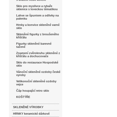
Sklo pro myslivce a rybaře
sklenice s loveckou tématikou
Lahve se špuntem a odlivky na
palenku
Hrnky a konvice skleněné varné
sklo
Skleněné figurky z broušeného
křišťálu
Figurky skleněné barevné
tažené
Znamení zvěrokruhu skleněné z
křišťálu a dochucovače
Sklo do restaurace Hospodské
sklo
Vánoční skleněné ozdoby české
vyroby
Velikonoční skleněné ozdoby
vejce
Čáp houpající retro sklo
KOŠTÝŘE
SKLENĚNÉ VÝROBKY
HRNKY keramické dárkové