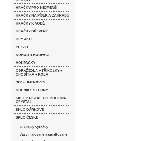
HRAČKY PRO NEJMENŠÍ
HRAČKY NA PÍSEK A ZAHRADU
HRAČKY K VODĚ
HRAČKY DŘEVĚNÉ
HRY AKCE
PUZZLE
KOHOUTI HOUPACI
HOUPAČKY
ODRÁŽEDLA + TŘÍKOLKY +
CHODÍTKA + KOLA
SPZ a JMENOVKY
NOČNÍKY a CLONY
SKLO KŘIŠŤÁLOVÉ BOHEMIA
CRYSTAL
SKLO DÁRKOVÉ
SKLO ČESKE
Jubilejky vyročky
Vázy malované a smaltované