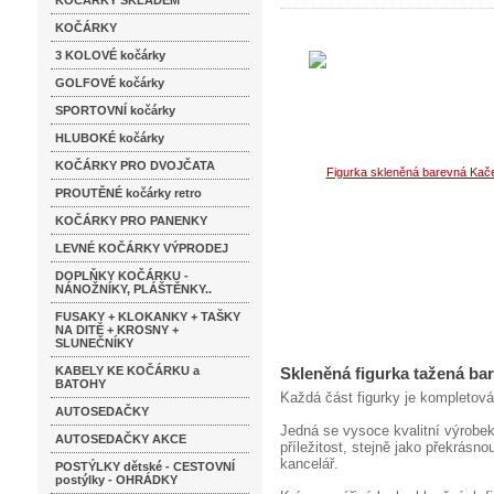
KOČÁRKY SKLADEM
KOČÁRKY
3 KOLOVÉ kočárky
GOLFOVÉ kočárky
SPORTOVNÍ kočárky
HLUBOKÉ kočárky
KOČÁRKY PRO DVOJČATA
PROUTĚNÉ kočárky retro
KOČÁRKY PRO PANENKY
LEVNÉ KOČÁRKY VÝPRODEJ
DOPLŇKY KOČÁRKU -
NÁNOŽNÍKY, PLÁŠTĚNKY..
FUSAKY + KLOKANKY + TAŠKY
NA DITĚ + KROSNY +
SLUNEČNÍKY
KABELY KE KOČÁRKU a
Skleněná figurka tažená ba
BATOHY
Každá část figurky je kompletová
AUTOSEDAČKY
Jedná se vysoce kvalitní výrobek
AUTOSEDAČKY AKCE
příležitost, stejně jako překrás
kancelář.
POSTÝLKY dětské - CESTOVNÍ
postýlky - OHRÁDKY