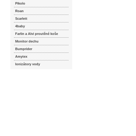
Pikolo
Roan
Scarlett
4baby
Farlin a Alvi proutěné koše
Monitor dechu
Bumprider
Amytex
Ionizátory vody
seznam.cz