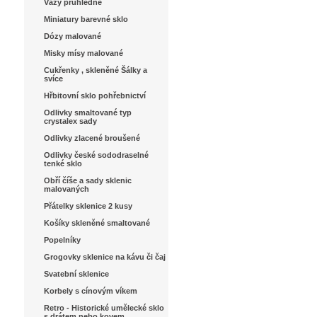
Vázy průhledné
Miniatury barevné sklo
Dózy malované
Misky mísy malované
Cukřenky , skleněné Šálky a
svíce
Hřbitovní sklo pohřebnictví
Odlivky smaltované typ
crystalex sady
Odlivky zlacené broušené
Odlivky české sododraselné
tenké sklo
Obří číše a sady sklenic
malovaných
Přátelky sklenice 2 kusy
Košíky skleněné smaltované
Popelníky
Grogovky sklenice na kávu či čaj
Svatební sklenice
Korbely s cínovým víkem
Retro - Historické umělecké sklo
s drátem nebo kovem