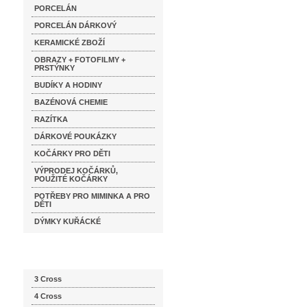
PORCELÁN
PORCELÁN DÁRKOVÝ
KERAMICKÉ ZBOŽÍ
OBRAZY + FOTOFILMY +
PRSTÝNKY
BUDÍKY A HODINY
BAZÉNOVÁ CHEMIE
RAZÍTKA
DÁRKOVÉ POUKÁZKY
KOČÁRKY PRO DĚTI
VÝPRODEJ KOČÁRKŮ,
POUŽITÉ KOČÁRKY
POTŘEBY PRO MIMINKA A PRO
DĚTI
DÝMKY KUŘÁCKÉ
Katalog značek
3 Cross
4 Cross