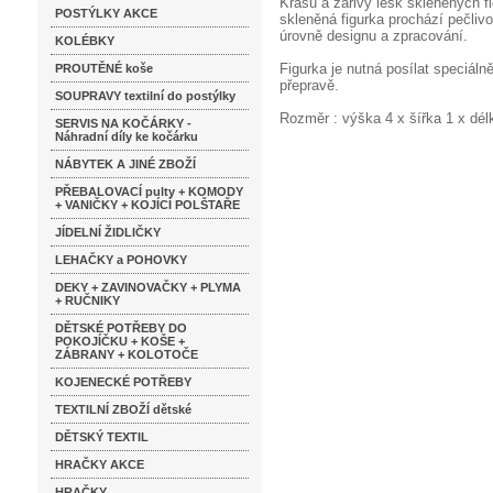
Krásu a zářivý lesk skleněných f
POSTÝLKY AKCE
skleněná figurka prochází pečlivo
úrovně designu a zpracování.
KOLÉBKY
Figurka je nutná posílat speciáln
PROUTĚNÉ koše
přepravě.
SOUPRAVY textilní do postýlky
Rozměr : výška 4 x šířka 1 x dé
SERVIS NA KOČÁRKY -
Náhradní díly ke kočárku
NÁBYTEK A JINÉ ZBOŽÍ
PŘEBALOVACÍ pulty + KOMODY
+ VANIČKY + KOJÍCÍ POLŠTAŘE
JÍDELNÍ ŽIDLIČKY
LEHAČKY a POHOVKY
DEKY + ZAVINOVAČKY + PLYMA
+ RUČNIKY
DĚTSKÉ POTŘEBY DO
POKOJÍČKU + KOŠE +
ZÁBRANY + KOLOTOČE
KOJENECKÉ POTŘEBY
TEXTILNÍ ZBOŽÍ dětské
DĚTSKÝ TEXTIL
HRAČKY AKCE
HRAČKY