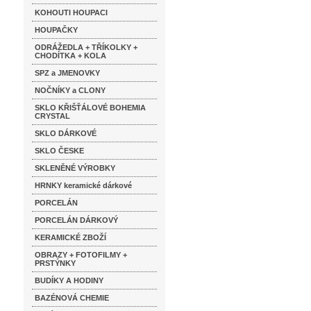
KOHOUTI HOUPACI
HOUPAČKY
ODRÁŽEDLA + TŘÍKOLKY +
CHODÍTKA + KOLA
SPZ a JMENOVKY
NOČNÍKY a CLONY
SKLO KŘIŠŤÁLOVÉ BOHEMIA
CRYSTAL
SKLO DÁRKOVÉ
SKLO ČESKE
SKLENĚNÉ VÝROBKY
HRNKY keramické dárkové
PORCELÁN
PORCELÁN DÁRKOVÝ
KERAMICKÉ ZBOŽÍ
OBRAZY + FOTOFILMY +
PRSTÝNKY
BUDÍKY A HODINY
BAZÉNOVÁ CHEMIE