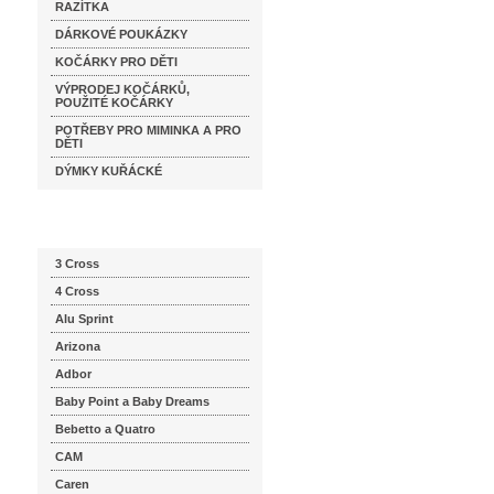
RAZÍTKA
DÁRKOVÉ POUKÁZKY
KOČÁRKY PRO DĚTI
VÝPRODEJ KOČÁRKŮ,
POUŽITÉ KOČÁRKY
POTŘEBY PRO MIMINKA A PRO
DĚTI
DÝMKY KUŘÁCKÉ
Katalog značek
3 Cross
4 Cross
Alu Sprint
Arizona
Adbor
Baby Point a Baby Dreams
Bebetto a Quatro
CAM
Caren