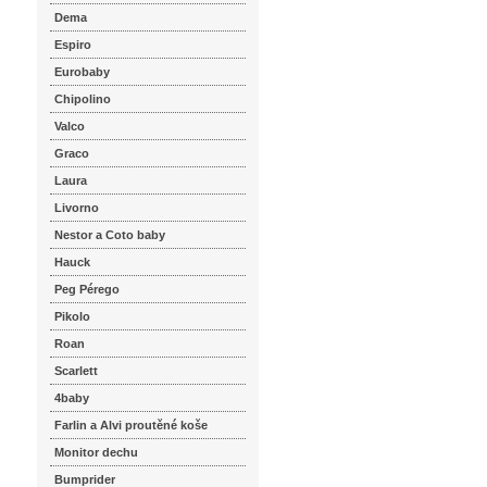
Dema
Espiro
Eurobaby
Chipolino
Valco
Graco
Laura
Livorno
Nestor a Coto baby
Hauck
Peg Pérego
Pikolo
Roan
Scarlett
4baby
Farlin a Alvi proutěné koše
Monitor dechu
Bumprider