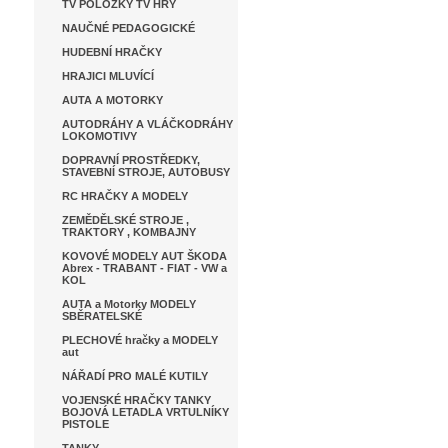
TV POLOŽKY TV HRY
NAUČNÉ PEDAGOGICKÉ
HUDEBNÍ HRAČKY
HRAJICI MLUVÍCÍ
AUTA A MOTORKY
AUTODRÁHY A VLÁČKODRÁHY
LOKOMOTIVY
DOPRAVNÍ PROSTŘEDKY,
STAVEBNÍ STROJE, AUTOBUSY
RC HRAČKY A MODELY
ZEMĚDĚLSKÉ STROJE ,
TRAKTORY , KOMBAJNY
KOVOVÉ MODELY AUT ŠKODA
Abrex - TRABANT - FIAT - VW a
KOL
AUTA a Motorky MODELY
SBĚRATELSKÉ
PLECHOVÉ hračky a MODELY
aut
NÁŘADÍ PRO MALÉ KUTILY
VOJENSKÉ HRAČKY TANKY
BOJOVÁ LETADLA VRTULNÍKY
PISTOLE