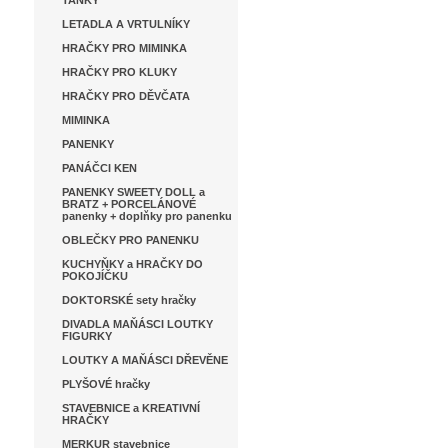
TANKY
LETADLA A VRTULNÍKY
HRAČKY PRO MIMINKA
HRAČKY PRO KLUKY
HRAČKY PRO DĚVČATA
MIMINKA
PANENKY
PANÁČCI KEN
PANENKY SWEETY DOLL a
BRATZ + PORCELÁNOVÉ
panenky + doplňky pro panenku
OBLEČKY PRO PANENKU
KUCHYŇKY a HRAČKY DO
POKOJÍČKU
DOKTORSKÉ sety hračky
DIVADLA MAŇÁSCI LOUTKY
FIGURKY
LOUTKY A MAŇÁSCI DŘEVĚNE
PLYŠOVÉ hračky
STAVEBNICE a KREATIVNÍ
HRAČKY
MERKUR stavebnice