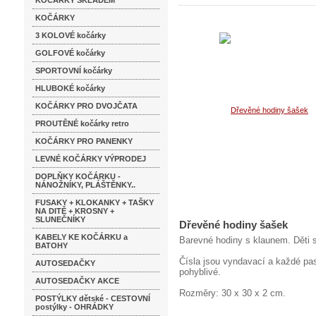
KOČÁRKY SKLADEM
KOČÁRKY
3 KOLOVÉ kočárky
GOLFOVÉ kočárky
SPORTOVNÍ kočárky
HLUBOKÉ kočárky
KOČÁRKY PRO DVOJČATA
PROUTĚNÉ kočárky retro
KOČÁRKY PRO PANENKY
LEVNÉ KOČÁRKY VÝPRODEJ
DOPLŇKY KOČÁRKU -
NÁNOŽNÍKY, PLÁŠTĚNKY..
FUSAKY + KLOKANKY + TAŠKY
NA DITĚ + KROSNY +
SLUNEČNÍKY
Dřevěné hodiny šašek
KABELY KE KOČÁRKU a
Barevné hodiny s klaunem. Děti s
BATOHY
Čísla jsou vyndavací a každé pas
AUTOSEDAČKY
pohyblivé.
AUTOSEDAČKY AKCE
Rozměry: 30 x 30 x 2 cm.
POSTÝLKY dětské - CESTOVNÍ
postýlky - OHRÁDKY