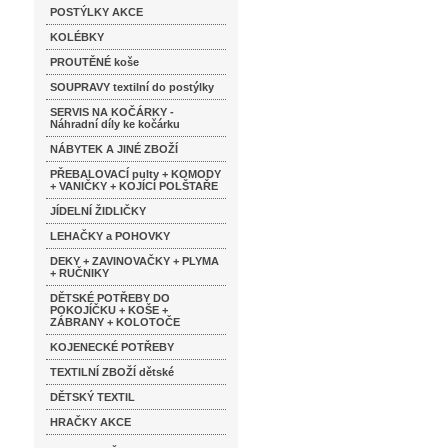
POSTÝLKY AKCE
KOLÉBKY
PROUTĚNÉ koše
SOUPRAVY textilní do postýlky
SERVIS NA KOČÁRKY -
Náhradní díly ke kočárku
NÁBYTEK A JINÉ ZBOŽÍ
PŘEBALOVACÍ pulty + KOMODY
+ VANIČKY + KOJÍCÍ POLŠTAŘE
JÍDELNÍ ŽIDLIČKY
LEHAČKY a POHOVKY
DEKY + ZAVINOVAČKY + PLYMA
+ RUČNIKY
DĚTSKÉ POTŘEBY DO
POKOJÍČKU + KOŠE +
ZÁBRANY + KOLOTOČE
KOJENECKÉ POTŘEBY
TEXTILNÍ ZBOŽÍ dětské
DĚTSKÝ TEXTIL
HRAČKY AKCE