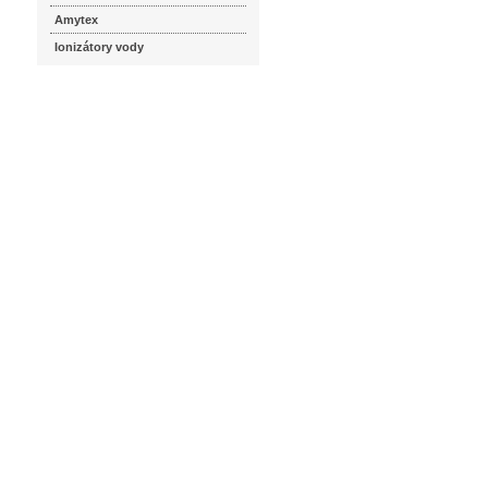
Amytex
Ionizátory vody
seznam.cz