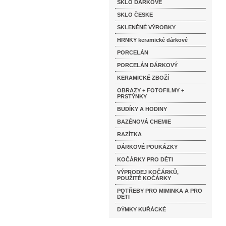
SKLO DÁRKOVÉ
SKLO ČESKE
SKLENĚNÉ VÝROBKY
HRNKY keramické dárkové
PORCELÁN
PORCELÁN DÁRKOVÝ
KERAMICKÉ ZBOŽÍ
OBRAZY + FOTOFILMY +
PRSTÝNKY
BUDÍKY A HODINY
BAZÉNOVÁ CHEMIE
RAZÍTKA
DÁRKOVÉ POUKÁZKY
KOČÁRKY PRO DĚTI
VÝPRODEJ KOČÁRKŮ,
POUŽITÉ KOČÁRKY
POTŘEBY PRO MIMINKA A PRO
DĚTI
DÝMKY KUŘÁCKÉ