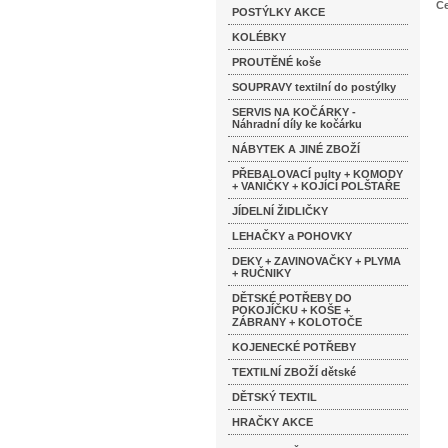
Ce
POSTÝLKY AKCE
KOLÉBKY
PROUTĚNÉ koše
SOUPRAVY textilní do postýlky
SERVIS NA KOČÁRKY -
Náhradní díly ke kočárku
NÁBYTEK A JINÉ ZBOŽÍ
PŘEBALOVACÍ pulty + KOMODY
+ VANIČKY + KOJÍCÍ POLŠTAŘE
JÍDELNÍ ŽIDLIČKY
LEHAČKY a POHOVKY
DEKY + ZAVINOVAČKY + PLYMA
+ RUČNIKY
DĚTSKÉ POTŘEBY DO
POKOJÍČKU + KOŠE +
ZÁBRANY + KOLOTOČE
KOJENECKÉ POTŘEBY
TEXTILNÍ ZBOŽÍ dětské
DĚTSKÝ TEXTIL
HRAČKY AKCE