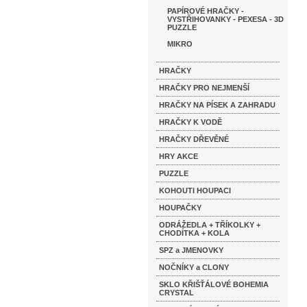
PAPÍROVÉ HRAČKY -
VYSTŘIHOVANKY - PEXESA - 3D
PUZZLE
MIKRO
HRAČKY
HRAČKY PRO NEJMENŠÍ
HRAČKY NA PÍSEK A ZAHRADU
HRAČKY K VODĚ
HRAČKY DŘEVĚNÉ
HRY AKCE
PUZZLE
KOHOUTI HOUPACI
HOUPAČKY
ODRÁŽEDLA + TŘÍKOLKY +
CHODÍTKA + KOLA
SPZ a JMENOVKY
NOČNÍKY a CLONY
SKLO KŘIŠŤÁLOVÉ BOHEMIA
CRYSTAL