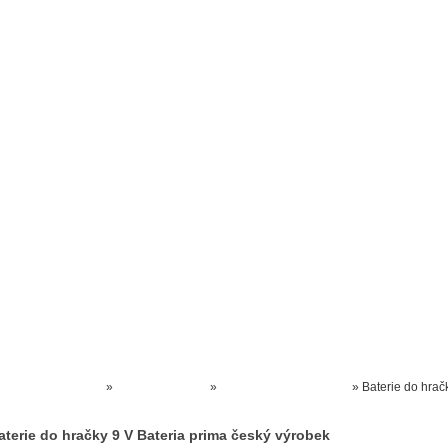
Prodejna kočárků
Dárkové poukázky
Odkazy
Slovensko
Kontak
Kočárky NEC
»
HRAČKY AKCE
»
BATERIE DO HRAČKY
»
Baterie do hrač
V Bateria prima český výrobek
aterie do hračky 9 V Bateria prima český výrobek