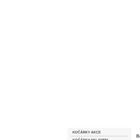
Homepage
Obchodní podmínky
Katalog zboží
KOČÁRKY AKCE
B