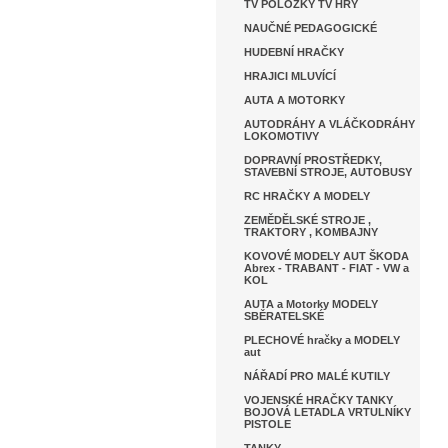
TV POLOŽKY TV HRY
NAUČNÉ PEDAGOGICKÉ
HUDEBNÍ HRAČKY
HRAJICI MLUVÍCÍ
AUTA A MOTORKY
AUTODRÁHY A VLÁČKODRÁHY
LOKOMOTIVY
DOPRAVNÍ PROSTŘEDKY,
STAVEBNÍ STROJE, AUTOBUSY
RC HRAČKY A MODELY
ZEMĚDĚLSKÉ STROJE ,
TRAKTORY , KOMBAJNY
KOVOVÉ MODELY AUT ŠKODA
Abrex - TRABANT - FIAT - VW a
KOL
AUTA a Motorky MODELY
SBĚRATELSKÉ
PLECHOVÉ hračky a MODELY
aut
NÁŘADÍ PRO MALÉ KUTILY
VOJENSKÉ HRAČKY TANKY
BOJOVÁ LETADLA VRTULNÍKY
PISTOLE