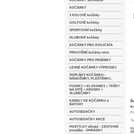
KOČÁRKY SKLADEM
KOČÁRKY
3 KOLOVÉ kočárky
GOLFOVÉ kočárky
SPORTOVNÍ kočárky
HLUBOKÉ kočárky
KOČÁRKY PRO DVOJČATA
PROUTĚNÉ kočárky retro
KOČÁRKY PRO PANENKY
LEVNÉ KOČÁRKY VÝPRODEJ
DOPLŇKY KOČÁRKU -
NÁNOŽNÍKY, PLÁŠTĚNKY..
FUSAKY + KLOKANKY + TAŠKY
NA DITĚ + KROSNY +
SLUNEČNÍKY
KABELY KE KOČÁRKU a
B
BATOHY
Kv
AUTOSEDAČKY
Po
AUTOSEDAČKY AKCE
Te
POSTÝLKY dětské - CESTOVNÍ
B
postýlky - OHRÁDKY
P