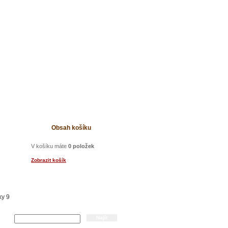
t
Obsah košíku
V košíku máte
0 položek
Zobrazit košík
ky 9
Hledání