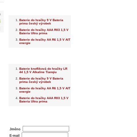
Nejnovější
m
Baterie do hračky 9 V Bateria
č
prima český výrobek
Baterie do hračky AAA R03 1,5 V
Bateria Ultra prima
Baterie do hračky AA R6 1,5 V AIT
energie
Nejprodávanější
Baterie knofliková do hračky LR
44 1,5 V Alkaline Tianqiu
Baterie do hračky 9 V Bateria
prima český výrobek
Baterie do hračky AA R6 1,5 V AIT
energie
Baterie do hračky AAA R03 1,5 V
Bateria Ultra prima
Dotaz na prodejce
Jméno
E-mail