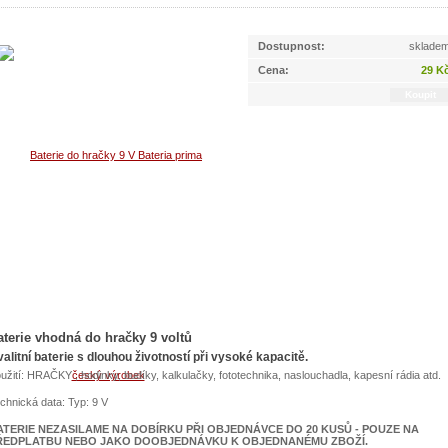
Dostupnost:
sklade
Cena:
29 K
aterie vhodná do hračky 9 voltů
alitní baterie s dlouhou životností při vysoké kapacitě.
užití: HRAČKY , hodinky, budíky, kalkulačky, fototechnika, naslouchadla, kapesní rádia atd.
chnická data: Typ: 9 V
ATERIE NEZASILAME NA DOBÍRKU PŘI OBJEDNÁVCE DO 20 KUSŮ - POUZE NA
ŘEDPLATBU NEBO JAKO DOOBJEDNÁVKU K OBJEDNANÉMU ZBOŽÍ.