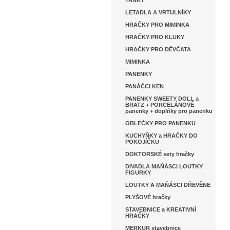
TANKY
LETADLA A VRTULNÍKY
HRAČKY PRO MIMINKA
HRAČKY PRO KLUKY
HRAČKY PRO DĚVČATA
MIMINKA
PANENKY
PANÁČCI KEN
PANENKY SWEETY DOLL a
BRATZ + PORCELÁNOVÉ
panenky + doplňky pro panenku
OBLEČKY PRO PANENKU
KUCHYŇKY a HRAČKY DO
POKOJÍČKU
DOKTORSKÉ sety hračky
DIVADLA MAŇÁSCI LOUTKY
FIGURKY
LOUTKY A MAŇÁSCI DŘEVĚNE
PLYŠOVÉ hračky
STAVEBNICE a KREATIVNÍ
HRAČKY
MERKUR stavebnice