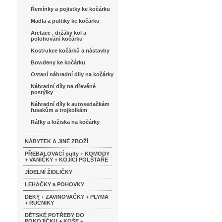
Řemínky a pojistky ke kočárku
Madla a pultiky ke kočárku
Aretace , držáky kol a
polohování kočárku
Kostrukce kočárků a nástavby
Bowdeny ke kočárku
Ostaní náhradní dily na kočárky
Náhradní díly na dřevěné
postýlky
Náhradní díly k autosedačkám
fusakům a trojkolkám
Ráfky a ložiska na kočárky
NÁBYTEK A JINÉ ZBOŽÍ
PŘEBALOVACÍ pulty + KOMODY
+ VANIČKY + KOJÍCÍ POLŠTAŘE
JÍDELNÍ ŽIDLIČKY
LEHAČKY a POHOVKY
DEKY + ZAVINOVAČKY + PLYMA
+ RUČNIKY
DĚTSKÉ POTŘEBY DO
POKOJÍČKU + KOŠE +