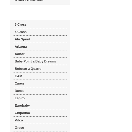
Katalog značek
3 Cross
4 Cross
Alu Sprint
Arizona
Adbor
Baby Point a Baby Dreams
Bebetto a Quatro
CAM
Caren
Dema
Espiro
Eurobaby
Chipolino
Valco
Graco