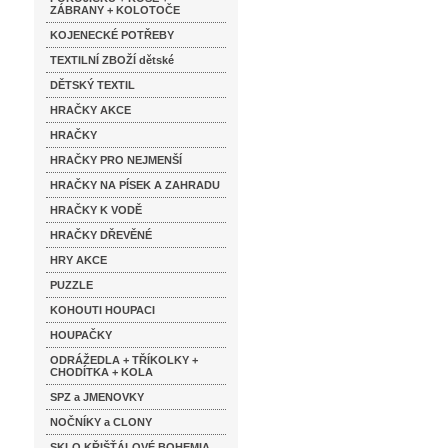
ZÁBRANY + KOLOTOČE
KOJENECKÉ POTŘEBY
TEXTILNÍ ZBOŽÍ dětské
DĚTSKÝ TEXTIL
HRAČKY AKCE
HRAČKY
HRAČKY PRO NEJMENŠÍ
HRAČKY NA PÍSEK A ZAHRADU
HRAČKY K VODĚ
HRAČKY DŘEVĚNÉ
HRY AKCE
PUZZLE
KOHOUTI HOUPACI
HOUPAČKY
ODRÁŽEDLA + TŘÍKOLKY +
CHODÍTKA + KOLA
SPZ a JMENOVKY
NOČNÍKY a CLONY
SKLO KŘIŠŤÁLOVÉ BOHEMIA