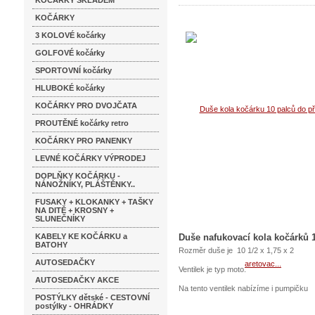
KOČÁRKY SKLADEM
KOČÁRKY
aretovacích kol
3 KOLOVÉ kočárky
GOLFOVÉ kočárky
SPORTOVNÍ kočárky
HLUBOKÉ kočárky
KOČÁRKY PRO DVOJČATA
PROUTĚNÉ kočárky retro
KOČÁRKY PRO PANENKY
LEVNÉ KOČÁRKY VÝPRODEJ
DOPLŇKY KOČÁRKU -
NÁNOŽNÍKY, PLÁŠTĚNKY..
FUSAKY + KLOKANKY + TAŠKY
NA DITĚ + KROSNY +
SLUNEČNÍKY
KABELY KE KOČÁRKU a
Duše nafukovací kola kočárků 
BATOHY
Rozměr duše je 10 1/2 x 1,75 x 2
AUTOSEDAČKY
Ventilek je typ moto.
AUTOSEDAČKY AKCE
Na tento ventilek nabízíme i pumpičku
POSTÝLKY dětské - CESTOVNÍ
postýlky - OHRÁDKY