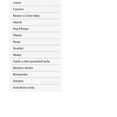
Laura
Livorno
Nestor a Coto baby
Hauck
Peg Pérego
Pikolo
Roan
Scarlett
4baby
Farlin a Alvi proutěné koše
Monitor dechu
Bumprider
Amytex
Ionizátory vody
seznam.cz