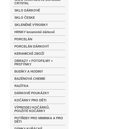
CRYSTAL
SKLO DÁRKOVÉ
SKLO ČESKE
SKLENĚNÉ VÝROBKY
HRNKY keramické dárkové
PORCELÁN
PORCELÁN DÁRKOVÝ
KERAMICKÉ ZBOŽÍ
OBRAZY + FOTOFILMY +
PRSTÝNKY
BUDÍKY A HODINY
BAZÉNOVÁ CHEMIE
RAZÍTKA
DÁRKOVÉ POUKÁZKY
KOČÁRKY PRO DĚTI
VÝPRODEJ KOČÁRKŮ,
POUŽITÉ KOČÁRKY
POTŘEBY PRO MIMINKA A PRO
DĚTI
DÝMKY KUŘÁCKÉ