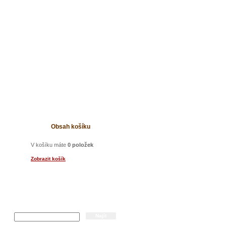
t
Obsah košíku
V košíku máte
0 položek
Zobrazit košík
a
Hledání