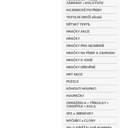
ZÁBRANY + KOLOTOČE
KOJENECKÉ POTŘEBY
TEXTILNÍ ZBOŽÍ dětské
DĚTSKÝ TEXTIL
HRAČKY AKCE
HRAČKY
HRAČKY PRO NEJMENŠÍ
HRAČKY NA PÍSEK A ZAHRADU
HRAČKY K VODĚ
HRAČKY DŘEVĚNÉ
HRY AKCE
PUZZLE
KOHOUTI HOUPACI
HOUPAČKY
ODRÁŽEDLA + TŘÍKOLKY +
CHODÍTKA + KOLA
SPZ a JMENOVKY
NOČNÍKY a CLONY
SKLO KŘIŠŤÁLOVÉ BOHEMIA