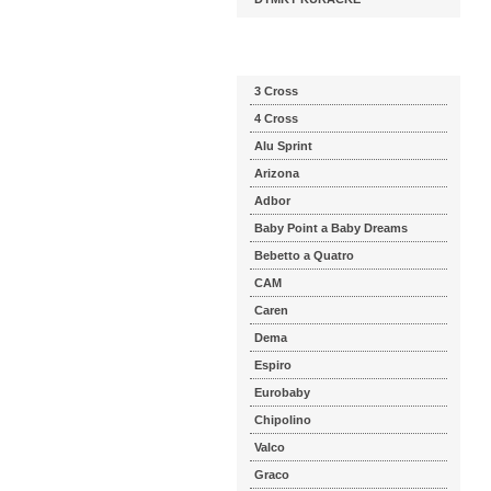
Katalog značek
3 Cross
4 Cross
Alu Sprint
Arizona
Adbor
Baby Point a Baby Dreams
Bebetto a Quatro
CAM
Caren
Dema
Espiro
Eurobaby
Chipolino
Valco
Graco