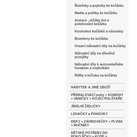
Řemínky a pojistky ke kočárku
Madla a pultiky ke kočárku
Aretace , držáky kol a
polohování kočárku
Kostrukce kočárků a nástavby
Bowdeny ke kočárku
Ostaní náhradní dily na kočárky
Náhradní díly na dřevěné
postýlky
Náhradní díly k autosedačkám
fusakům a trojkolkám
Ráfky a ložiska na kočárky
NÁBYTEK A JINÉ ZBOŽÍ
PŘEBALOVACÍ pulty + KOMODY
+ VANIČKY + KOJÍCÍ POLŠTAŘE
JÍDELNÍ ŽIDLIČKY
LEHAČKY a POHOVKY
DEKY + ZAVINOVAČKY + PLYMA
+ RUČNIKY
DĚTSKÉ POTŘEBY DO
POKOJÍČKU + KOŠE +