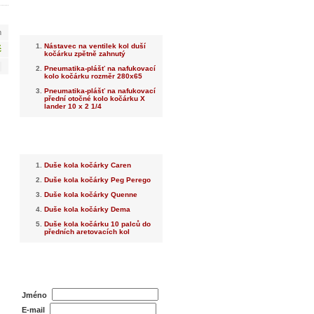
Nejnovější
m
Nástavec na ventilek kol duší
č
kočárku zpětně zahnutý
Pneumatika-plášť na nafukovací
kolo kočárku rozměr 280x65
Pneumatika-plášť na nafukovací
přední otočné kolo kočárku X
lander 10 x 2 1/4
Nejprodávanější
Duše kola kočárky Caren
Duše kola kočárky Peg Perego
Duše kola kočárky Quenne
Duše kola kočárky Dema
Duše kola kočárku 10 palců do
předních aretovacích kol
Dotaz na prodejce
Jméno
E-mail