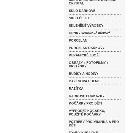
CRYSTAL
SKLO DÁRKOVÉ
SKLO ČESKE
SKLENĚNÉ VÝROBKY
HRNKY keramické dárkové
PORCELÁN
PORCELÁN DÁRKOVÝ
KERAMICKÉ ZBOŽÍ
OBRAZY + FOTOFILMY +
PRSTÝNKY
BUDÍKY A HODINY
BAZÉNOVÁ CHEMIE
RAZÍTKA
DÁRKOVÉ POUKÁZKY
KOČÁRKY PRO DĚTI
VÝPRODEJ KOČÁRKŮ,
POUŽITÉ KOČÁRKY
POTŘEBY PRO MIMINKA A PRO
DĚTI
DÝMKY KUŘÁCKÉ