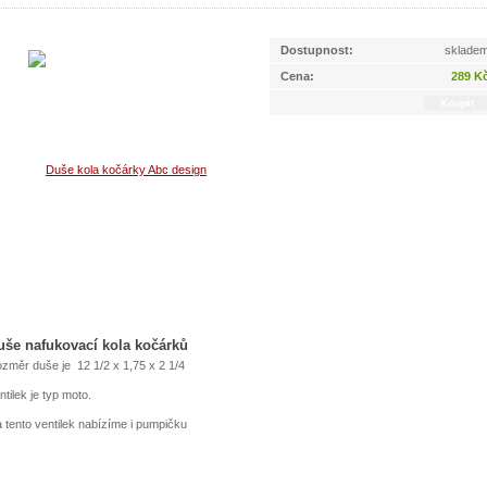
Dostupnost:
sklade
Cena:
289 K
uše nafukovací kola kočárků
změr duše je 12 1/2 x 1,75 x 2 1/4
ntilek je typ moto.
 tento ventilek nabízíme i pumpičku