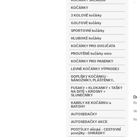
KOČÁRKY SKLADEM
KOČÁRKY
3 KOLOVÉ kočárky
GOLFOVÉ kočárky
SPORTOVNÍ kočárky
HLUBOKÉ kočárky
KOČÁRKY PRO DVOJČATA
PROUTĚNÉ kočárky retro
KOČÁRKY PRO PANENKY
LEVNÉ KOČÁRKY VÝPRODEJ
DOPLŇKY KOČÁRKU -
NÁNOŽNÍKY, PLÁŠTĚNKY..
FUSAKY + KLOKANKY + TAŠKY
NA DITĚ + KROSNY +
SLUNEČNÍKY
D
KABELY KE KOČÁRKU a
Ro
BATOHY
Ve
AUTOSEDAČKY
Na
AUTOSEDAČKY AKCE
POSTÝLKY dětské - CESTOVNÍ
postýlky - OHRÁDKY