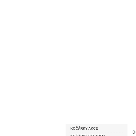
Homepage
Obchodní podmínky
Katalog zboží
KOČÁRKY AKCE
D