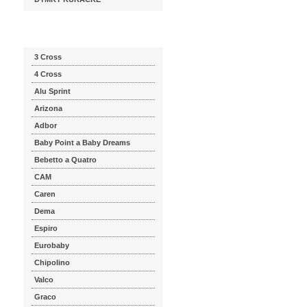
Katalog značek
3 Cross
4 Cross
Alu Sprint
Arizona
Adbor
Baby Point a Baby Dreams
Bebetto a Quatro
CAM
Caren
Dema
Espiro
Eurobaby
Chipolino
Valco
Graco