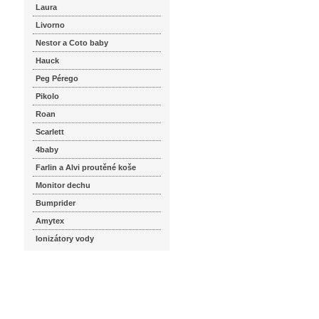
Laura
Livorno
Nestor a Coto baby
Hauck
Peg Pérego
Pikolo
Roan
Scarlett
4baby
Farlin a Alvi proutěné koše
Monitor dechu
Bumprider
Amytex
Ionizátory vody
seznam.cz