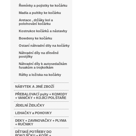
Řemínky a pojistky ke kočárku
Madla a pultiky ke kočárku
Aretace , držáky kol a
polohování kočárku
Kostrukce kočárků a nástavby
Bowdeny ke kočárku
Ostaní náhradní dily na kočárky
Náhradní díly na dřevěné
postýlky
Náhradní díly k autosedačkám
fusakům a trojkolkám
Ráfky a ložiska na kočárky
NÁBYTEK A JINÉ ZBOŽÍ
PŘEBALOVACÍ pulty + KOMODY
+ VANIČKY + KOJÍCÍ POLŠTAŘE
JÍDELNÍ ŽIDLIČKY
LEHAČKY a POHOVKY
DEKY + ZAVINOVAČKY + PLYMA
+ RUČNIKY
DĚTSKÉ POTŘEBY DO
POKOJÍČKU + KOŠE +