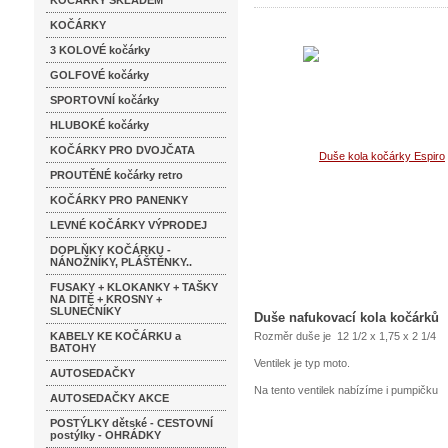
KOČÁRKY SKLADEM
KOČÁRKY
3 KOLOVÉ kočárky
GOLFOVÉ kočárky
SPORTOVNÍ kočárky
HLUBOKÉ kočárky
KOČÁRKY PRO DVOJČATA
PROUTĚNÉ kočárky retro
KOČÁRKY PRO PANENKY
LEVNÉ KOČÁRKY VÝPRODEJ
DOPLŇKY KOČÁRKU -
NÁNOŽNÍKY, PLÁŠTĚNKY..
FUSAKY + KLOKANKY + TAŠKY
NA DITĚ + KROSNY +
SLUNEČNÍKY
Duše nafukovací kola kočárků
KABELY KE KOČÁRKU a
Rozměr duše je 12 1/2 x 1,75 x 2 1/4
BATOHY
Ventilek je typ moto.
AUTOSEDAČKY
Na tento ventilek nabízíme i pumpičku
AUTOSEDAČKY AKCE
POSTÝLKY dětské - CESTOVNÍ
postýlky - OHRÁDKY