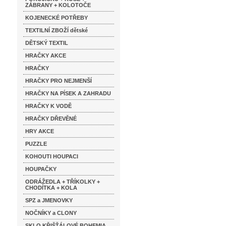
ZÁBRANY + KOLOTOČE
KOJENECKÉ POTŘEBY
TEXTILNÍ ZBOŽÍ dětské
DĚTSKÝ TEXTIL
HRAČKY AKCE
HRAČKY
HRAČKY PRO NEJMENŠÍ
HRAČKY NA PÍSEK A ZAHRADU
HRAČKY K VODĚ
HRAČKY DŘEVĚNÉ
HRY AKCE
PUZZLE
KOHOUTI HOUPACI
HOUPAČKY
ODRÁŽEDLA + TŘÍKOLKY +
CHODÍTKA + KOLA
SPZ a JMENOVKY
NOČNÍKY a CLONY
SKLO KŘIŠŤÁLOVÉ BOHEMIA