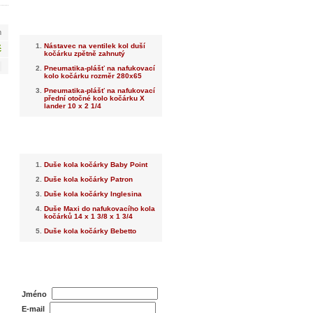
Nejnovější
m
Nástavec na ventilek kol duší
č
kočárku zpětně zahnutý
Pneumatika-plášť na nafukovací
kolo kočárku rozměr 280x65
Pneumatika-plášť na nafukovací
přední otočné kolo kočárku X
lander 10 x 2 1/4
Nejprodávanější
Duše kola kočárky Baby Point
Duše kola kočárky Patron
Duše kola kočárky Inglesina
Duše Maxi do nafukovacího kola
kočárků 14 x 1 3/8 x 1 3/4
Duše kola kočárky Bebetto
Dotaz na prodejce
Jméno
E-mail