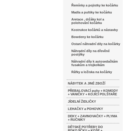
Řemínky a pojistky ke kočárku
Madla a pultiky ke kočárku
Aretace , držáky kol a
polohování kočárku
Kostrukce kočárků a nástavby
Bowdeny ke kočárku
Ostaní náhradní dily na kočárky
Náhradní díly na dřevěné
postýlky
Náhradní díly k autosedačkám
fusakům a trojkolkám
Ráfky a ložiska na kočárky
NÁBYTEK A JINÉ ZBOŽÍ
PŘEBALOVACÍ pulty + KOMODY
+ VANIČKY + KOJÍCÍ POLŠTAŘE
JÍDELNÍ ŽIDLIČKY
LEHAČKY a POHOVKY
DEKY + ZAVINOVAČKY + PLYMA
+ RUČNIKY
DĚTSKÉ POTŘEBY DO
POKOJÍČKU + KOŠE +