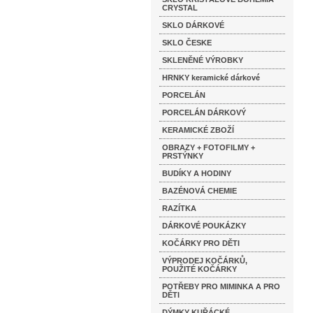
CRYSTAL
SKLO DÁRKOVÉ
SKLO ČESKE
SKLENĚNÉ VÝROBKY
HRNKY keramické dárkové
PORCELÁN
PORCELÁN DÁRKOVÝ
KERAMICKÉ ZBOŽÍ
OBRAZY + FOTOFILMY +
PRSTÝNKY
BUDÍKY A HODINY
BAZÉNOVÁ CHEMIE
RAZÍTKA
DÁRKOVÉ POUKÁZKY
KOČÁRKY PRO DĚTI
VÝPRODEJ KOČÁRKŮ,
POUŽITÉ KOČÁRKY
POTŘEBY PRO MIMINKA A PRO
DĚTI
DÝMKY KUŘÁCKÉ