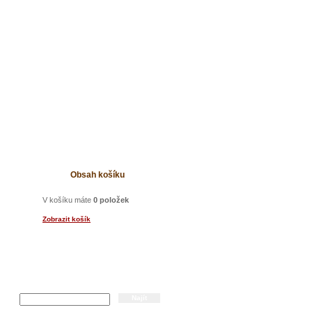
t
Obsah košíku
V košíku máte
0 položek
Zobrazit košík
a
Hledání