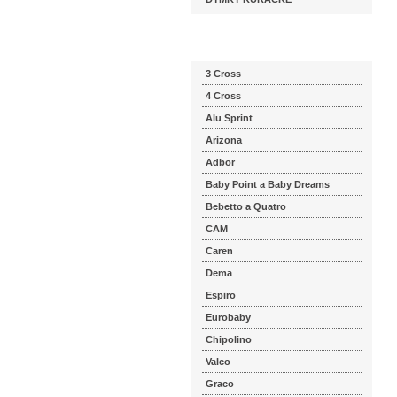
Katalog značek
3 Cross
4 Cross
Alu Sprint
Arizona
Adbor
Baby Point a Baby Dreams
Bebetto a Quatro
CAM
Caren
Dema
Espiro
Eurobaby
Chipolino
Valco
Graco