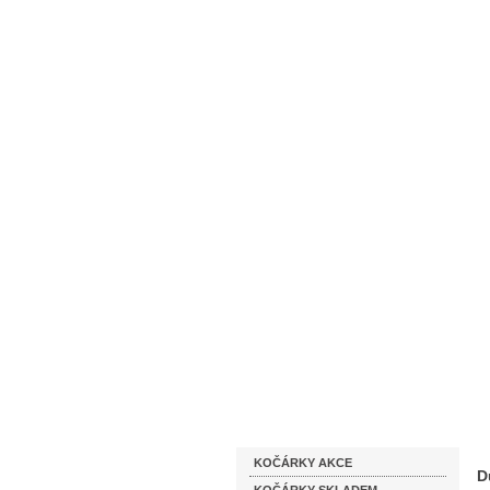
Homepage
Obchodní podmínky
Katalog zboží
KOČÁRKY AKCE
D