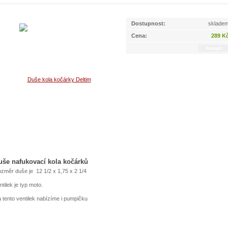
Dostupnost:
sklade
Cena:
289 K
uše nafukovací kola kočárků
změr duše je 12 1/2 x 1,75 x 2 1/4
ntilek je typ moto.
 tento ventilek nabízíme i pumpičku