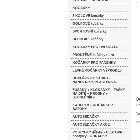
KOČÁRKY SKLADEM
KOČÁRKY
3 KOLOVÉ kočárky
GOLFOVÉ kočárky
SPORTOVNÍ kočárky
HLUBOKÉ kočárky
KOČÁRKY PRO DVOJČATA
PROUTĚNÉ kočárky retro
KOČÁRKY PRO PANENKY
LEVNÉ KOČÁRKY VÝPRODEJ
DOPLŇKY KOČÁRKU -
NÁNOŽNÍKY, PLÁŠTĚNKY..
FUSAKY + KLOKANKY + TAŠKY
NA DITĚ + KROSNY +
SLUNEČNÍKY
D
KABELY KE KOČÁRKU a
Ro
BATOHY
Ve
AUTOSEDAČKY
Na
AUTOSEDAČKY AKCE
POSTÝLKY dětské - CESTOVNÍ
postýlky - OHRÁDKY