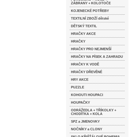
ZÁBRANY + KOLOTOČE
KOJENECKÉ POTŘEBY
TEXTILNÍ ZBOŽÍ dětské
DĚTSKÝ TEXTIL
HRAČKY AKCE
HRAČKY
HRAČKY PRO NEJMENŠÍ
HRAČKY NA PÍSEK A ZAHRADU
HRAČKY K VODĚ
HRAČKY DŘEVĚNÉ
HRY AKCE
PUZZLE
KOHOUTI HOUPACI
HOUPAČKY
ODRÁŽEDLA + TŘÍKOLKY +
CHODÍTKA + KOLA
SPZ a JMENOVKY
NOČNÍKY a CLONY
SKLO KŘIŠŤÁLOVÉ BOHEMIA