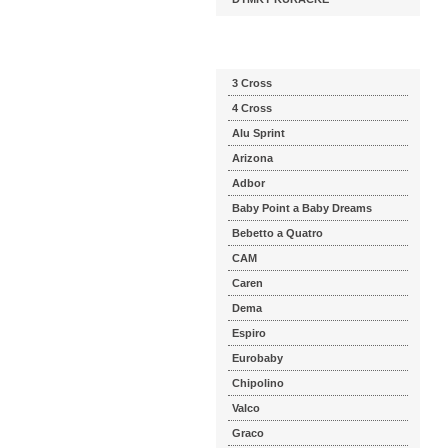
Katalog značek
3 Cross
4 Cross
Alu Sprint
Arizona
Adbor
Baby Point a Baby Dreams
Bebetto a Quatro
CAM
Caren
Dema
Espiro
Eurobaby
Chipolino
Valco
Graco