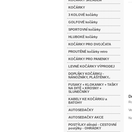
KOČÁRKY SKLADEM
KOČÁRKY
3 KOLOVÉ kočárky
GOLFOVÉ kočárky
SPORTOVNÍ kočárky
HLUBOKÉ kočárky
KOČÁRKY PRO DVOJČATA
PROUTĚNÉ kočárky retro
KOČÁRKY PRO PANENKY
LEVNÉ KOČÁRKY VÝPRODEJ
DOPLŇKY KOČÁRKU -
NÁNOŽNÍKY, PLÁŠTĚNKY..
FUSAKY + KLOKANKY + TAŠKY
NA DITĚ + KROSNY +
SLUNEČNÍKY
D
KABELY KE KOČÁRKU a
Ro
BATOHY
AUTOSEDAČKY
Ve
AUTOSEDAČKY AKCE
Na
POSTÝLKY dětské - CESTOVNÍ
postýlky - OHRÁDKY