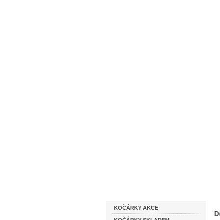
Homepage
Obchodní podmínky
Katalog zboží
KOČÁRKY AKCE
D