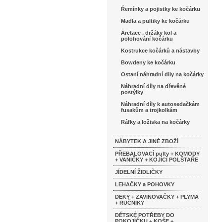
Řemínky a pojistky ke kočárku
Madla a pultiky ke kočárku
Aretace , držáky kol a
polohování kočárku
Kostrukce kočárků a nástavby
Bowdeny ke kočárku
Ostaní náhradní dily na kočárky
Náhradní díly na dřevěné
postýlky
Náhradní díly k autosedačkám
fusakům a trojkolkám
Ráfky a ložiska na kočárky
NÁBYTEK A JINÉ ZBOŽÍ
PŘEBALOVACÍ pulty + KOMODY
+ VANIČKY + KOJÍCÍ POLŠTAŘE
JÍDELNÍ ŽIDLIČKY
LEHAČKY a POHOVKY
DEKY + ZAVINOVAČKY + PLYMA
+ RUČNIKY
DĚTSKÉ POTŘEBY DO
POKOJÍČKU + KOŠE +