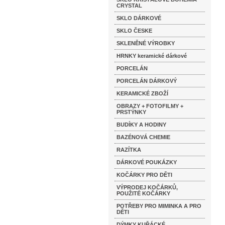
CRYSTAL
SKLO DÁRKOVÉ
SKLO ČESKE
SKLENĚNÉ VÝROBKY
HRNKY keramické dárkové
PORCELÁN
PORCELÁN DÁRKOVÝ
KERAMICKÉ ZBOŽÍ
OBRAZY + FOTOFILMY +
PRSTÝNKY
BUDÍKY A HODINY
BAZÉNOVÁ CHEMIE
RAZÍTKA
DÁRKOVÉ POUKÁZKY
KOČÁRKY PRO DĚTI
VÝPRODEJ KOČÁRKŮ,
POUŽITÉ KOČÁRKY
POTŘEBY PRO MIMINKA A PRO
DĚTI
DÝMKY KUŘÁCKÉ