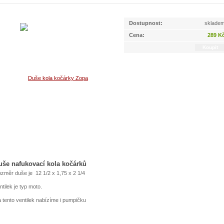
Dostupnost:
sklade
Cena:
289 K
uše nafukovací kola kočárků
změr duše je 12 1/2 x 1,75 x 2 1/4
ntilek je typ moto.
 tento ventilek nabízíme i pumpičku