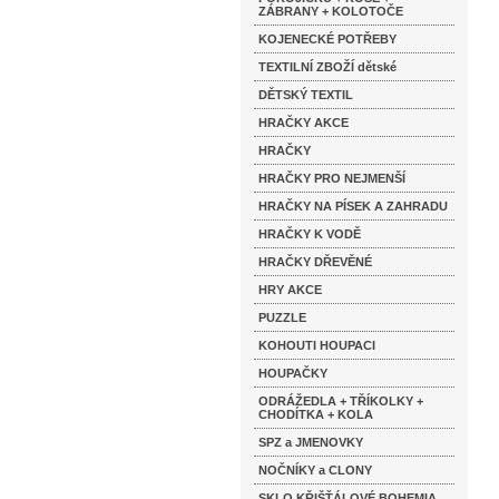
ZÁBRANY + KOLOTOČE
KOJENECKÉ POTŘEBY
TEXTILNÍ ZBOŽÍ dětské
DĚTSKÝ TEXTIL
HRAČKY AKCE
HRAČKY
HRAČKY PRO NEJMENŠÍ
HRAČKY NA PÍSEK A ZAHRADU
HRAČKY K VODĚ
HRAČKY DŘEVĚNÉ
HRY AKCE
PUZZLE
KOHOUTI HOUPACI
HOUPAČKY
ODRÁŽEDLA + TŘÍKOLKY +
CHODÍTKA + KOLA
SPZ a JMENOVKY
NOČNÍKY a CLONY
SKLO KŘIŠŤÁLOVÉ BOHEMIA