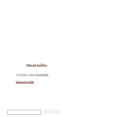
t
Obsah košíku
V košíku máte
0 položek
Zobrazit košík
a
Hledání