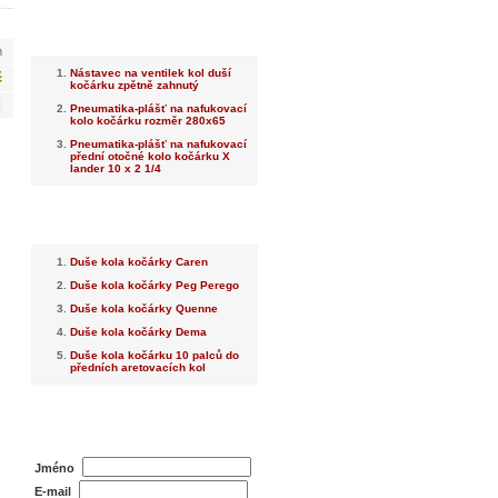
Nejnovější
m
Nástavec na ventilek kol duší
č
kočárku zpětně zahnutý
Pneumatika-plášť na nafukovací
kolo kočárku rozměr 280x65
Pneumatika-plášť na nafukovací
přední otočné kolo kočárku X
lander 10 x 2 1/4
Nejprodávanější
Duše kola kočárky Caren
Duše kola kočárky Peg Perego
Duše kola kočárky Quenne
Duše kola kočárky Dema
Duše kola kočárku 10 palců do
předních aretovacích kol
Dotaz na prodejce
Jméno
E-mail