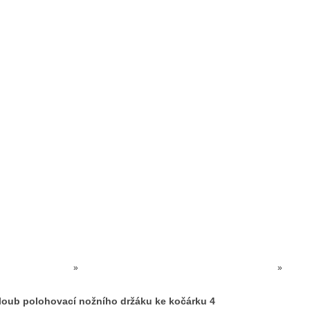
Prodejna kočárků
Dárkové poukázky
Odkazy
Slovensko
Kontak
Kočárky NEC
»
SERVIS NA KOČÁRKY - Náhradní díly ke kočárku
»
Kloub
ostatní ke kočárku
»
Kloub polohovací nožního držáku ke kočárku 4
loub polohovací nožního držáku ke kočárku 4