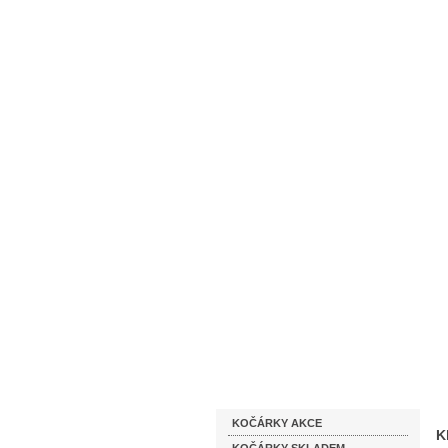
Homepage
Obchodní podmínky
Katalog zboží
KOČÁRKY AKCE
K