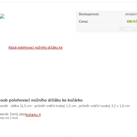
Dostupnost:
sklade
Cena:
699 K
loub polohovací nožního držáku ke kočárku
změr : délka 11,5 cm - průměr vnitřní kulatý 1,5 cm , průměr vnitřní ovalný 3,2 x 1,6 cm
teriál: černý plast
na za 1 kus