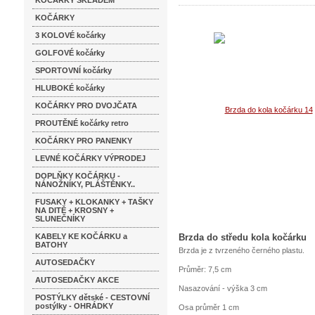
KOČÁRKY SKLADEM
KOČÁRKY
3 KOLOVÉ kočárky
GOLFOVÉ kočárky
SPORTOVNÍ kočárky
HLUBOKÉ kočárky
KOČÁRKY PRO DVOJČATA
PROUTĚNÉ kočárky retro
KOČÁRKY PRO PANENKY
LEVNÉ KOČÁRKY VÝPRODEJ
DOPLŇKY KOČÁRKU -
NÁNOŽNÍKY, PLÁŠTĚNKY..
FUSAKY + KLOKANKY + TAŠKY
NA DITĚ + KROSNY +
SLUNEČNÍKY
KABELY KE KOČÁRKU a
Brzda do středu kola kočárku
BATOHY
Brzda je z tvrzeného černého plastu.
AUTOSEDAČKY
Průměr: 7,5 cm
AUTOSEDAČKY AKCE
Nasazování - výška 3 cm
POSTÝLKY dětské - CESTOVNÍ
postýlky - OHRÁDKY
Osa průměr 1 cm