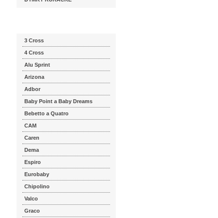
Katalog značek
3 Cross
4 Cross
Alu Sprint
Arizona
Adbor
Baby Point a Baby Dreams
Bebetto a Quatro
CAM
Caren
Dema
Espiro
Eurobaby
Chipolino
Valco
Graco