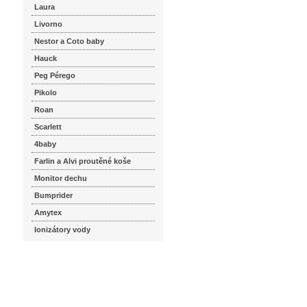
Laura
Livorno
Nestor a Coto baby
Hauck
Peg Pérego
Pikolo
Roan
Scarlett
4baby
Farlin a Alvi proutěné koše
Monitor dechu
Bumprider
Amytex
Ionizátory vody
seznam.cz