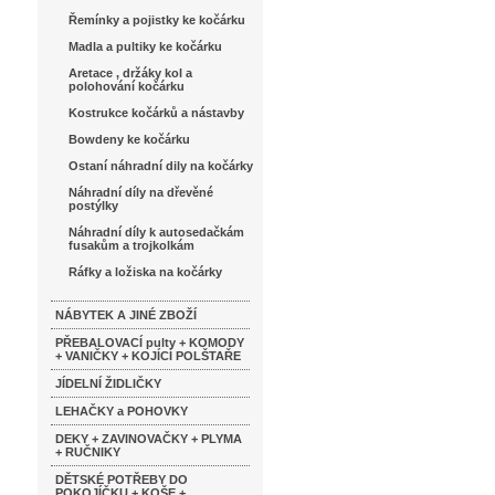
Řemínky a pojistky ke kočárku
Madla a pultiky ke kočárku
Aretace , držáky kol a
polohování kočárku
Kostrukce kočárků a nástavby
Bowdeny ke kočárku
Ostaní náhradní dily na kočárky
Náhradní díly na dřevěné
postýlky
Náhradní díly k autosedačkám
fusakům a trojkolkám
Ráfky a ložiska na kočárky
NÁBYTEK A JINÉ ZBOŽÍ
PŘEBALOVACÍ pulty + KOMODY
+ VANIČKY + KOJÍCÍ POLŠTAŘE
JÍDELNÍ ŽIDLIČKY
LEHAČKY a POHOVKY
DEKY + ZAVINOVAČKY + PLYMA
+ RUČNIKY
DĚTSKÉ POTŘEBY DO
POKOJÍČKU + KOŠE +