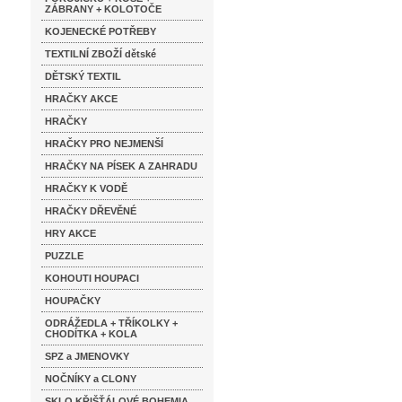
ZÁBRANY + KOLOTOČE
KOJENECKÉ POTŘEBY
TEXTILNÍ ZBOŽÍ dětské
DĚTSKÝ TEXTIL
HRAČKY AKCE
HRAČKY
HRAČKY PRO NEJMENŠÍ
HRAČKY NA PÍSEK A ZAHRADU
HRAČKY K VODĚ
HRAČKY DŘEVĚNÉ
HRY AKCE
PUZZLE
KOHOUTI HOUPACI
HOUPAČKY
ODRÁŽEDLA + TŘÍKOLKY +
CHODÍTKA + KOLA
SPZ a JMENOVKY
NOČNÍKY a CLONY
SKLO KŘIŠŤÁLOVÉ BOHEMIA