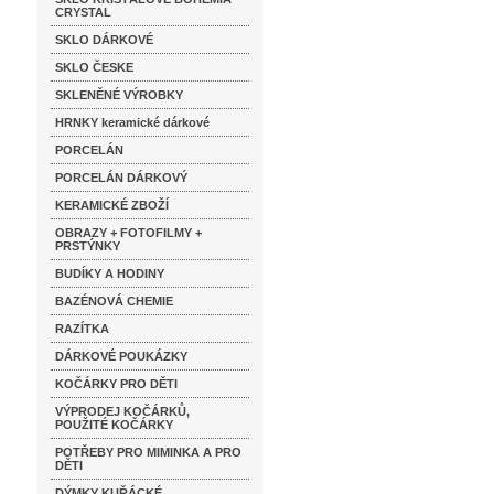
CRYSTAL
SKLO DÁRKOVÉ
SKLO ČESKE
SKLENĚNÉ VÝROBKY
HRNKY keramické dárkové
PORCELÁN
PORCELÁN DÁRKOVÝ
KERAMICKÉ ZBOŽÍ
OBRAZY + FOTOFILMY +
PRSTÝNKY
BUDÍKY A HODINY
BAZÉNOVÁ CHEMIE
RAZÍTKA
DÁRKOVÉ POUKÁZKY
KOČÁRKY PRO DĚTI
VÝPRODEJ KOČÁRKŮ,
POUŽITÉ KOČÁRKY
POTŘEBY PRO MIMINKA A PRO
DĚTI
DÝMKY KUŘÁCKÉ