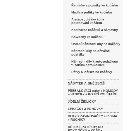
Řemínky a pojistky ke kočárku
Madla a pultiky ke kočárku
Aretace , držáky kol a
polohování kočárku
Kostrukce kočárků a nástavby
Bowdeny ke kočárku
Ostaní náhradní dily na kočárky
Náhradní díly na dřevěné
postýlky
Náhradní díly k autosedačkám
fusakům a trojkolkám
Ráfky a ložiska na kočárky
NÁBYTEK A JINÉ ZBOŽÍ
PŘEBALOVACÍ pulty + KOMODY
+ VANIČKY + KOJÍCÍ POLŠTAŘE
JÍDELNÍ ŽIDLIČKY
LEHAČKY a POHOVKY
DEKY + ZAVINOVAČKY + PLYMA
+ RUČNIKY
DĚTSKÉ POTŘEBY DO
POKOJÍČKU + KOŠE +