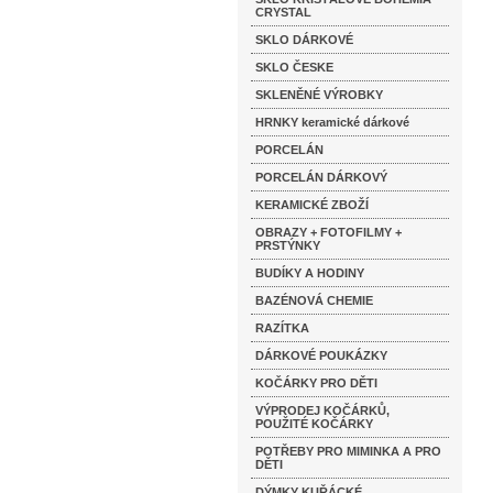
CRYSTAL
SKLO DÁRKOVÉ
SKLO ČESKE
SKLENĚNÉ VÝROBKY
HRNKY keramické dárkové
PORCELÁN
PORCELÁN DÁRKOVÝ
KERAMICKÉ ZBOŽÍ
OBRAZY + FOTOFILMY +
PRSTÝNKY
BUDÍKY A HODINY
BAZÉNOVÁ CHEMIE
RAZÍTKA
DÁRKOVÉ POUKÁZKY
KOČÁRKY PRO DĚTI
VÝPRODEJ KOČÁRKŮ,
POUŽITÉ KOČÁRKY
POTŘEBY PRO MIMINKA A PRO
DĚTI
DÝMKY KUŘÁCKÉ