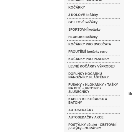
KOČÁRKY SKLADEM
KOČÁRKY
3 KOLOVÉ kočárky
GOLFOVÉ kočárky
SPORTOVNÍ kočárky
HLUBOKÉ kočárky
KOČÁRKY PRO DVOJČATA
PROUTĚNÉ kočárky retro
KOČÁRKY PRO PANENKY
LEVNÉ KOČÁRKY VÝPRODEJ
DOPLŇKY KOČÁRKU -
NÁNOŽNÍKY, PLÁŠTĚNKY..
FUSAKY + KLOKANKY + TAŠKY
NA DITĚ + KROSNY +
SLUNEČNÍKY
B
KABELY KE KOČÁRKU a
BATOHY
AUTOSEDAČKY
AUTOSEDAČKY AKCE
POSTÝLKY dětské - CESTOVNÍ
postýlky - OHRÁDKY