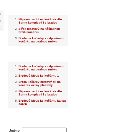
Nejnovější
m
Náprava zadní na kočárek Alu
č
Sprint kompletní i s brzdou
Střed plastový na nášlapnou
brzdu kočárku
Brzda na kočárky s odpružením
kočárku na oválnou trubku
Nejprodávanější
Brzda na kočárky s odpružením
kočárku na oválnou trubku
Brzdový kloub ke kočárku 1
Brzda kočárky brzdový díl na
kočárek černý plastový
Náprava zadní na kočárek Alu
Sprint kompletní i s brzdou
Brzdový kloub ke kočárku kajtex
caren
Dotaz na prodejce
Jméno