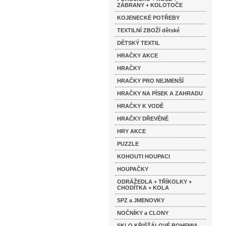
ZÁBRANY + KOLOTOČE
KOJENECKÉ POTŘEBY
TEXTILNÍ ZBOŽÍ dětské
DĚTSKÝ TEXTIL
HRAČKY AKCE
HRAČKY
HRAČKY PRO NEJMENŠÍ
HRAČKY NA PÍSEK A ZAHRADU
HRAČKY K VODĚ
HRAČKY DŘEVĚNÉ
HRY AKCE
PUZZLE
KOHOUTI HOUPACI
HOUPAČKY
ODRÁŽEDLA + TŘÍKOLKY +
CHODÍTKA + KOLA
SPZ a JMENOVKY
NOČNÍKY a CLONY
SKLO KŘIŠŤÁLOVÉ BOHEMIA