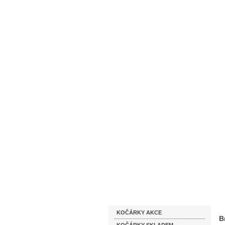
Homepage
Obchodní podmínky
Katalog zboží
KOČÁRKY AKCE
B