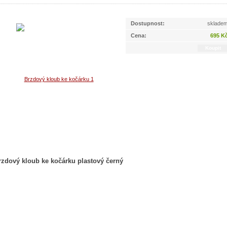
Dostupnost:
sklade
Cena:
695 K
rzdový kloub ke kočárku plastový černý