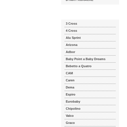
Katalog značek
3 Cross
4 Cross
Alu Sprint
Arizona
Adbor
Baby Point a Baby Dreams
Bebetto a Quatro
CAM
Caren
Dema
Espiro
Eurobaby
Chipolino
Valco
Graco