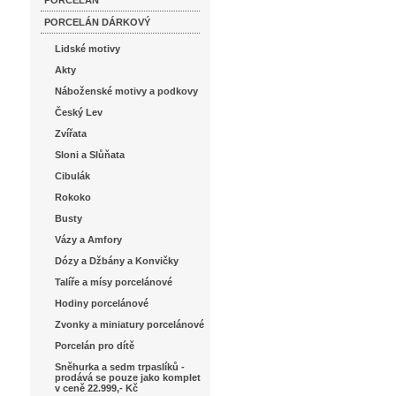
PORCELÁN
PORCELÁN DÁRKOVÝ
Lidské motivy
Akty
Náboženské motivy a podkovy
Český Lev
Zvířata
Sloni a Slůňata
Cibulák
Rokoko
Busty
Vázy a Amfory
Dózy a Džbány a Konvičky
Talíře a mísy porcelánové
Hodiny porcelánové
Zvonky a miniatury porcelánové
Porcelán pro dítě
Sněhurka a sedm trpaslíků -
prodává se pouze jako komplet
v ceně 22.999,- Kč