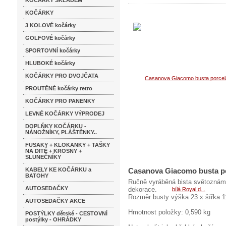
KOČÁRKY SKLADEM
KOČÁRKY
3 KOLOVÉ kočárky
GOLFOVÉ kočárky
SPORTOVNÍ kočárky
HLUBOKÉ kočárky
KOČÁRKY PRO DVOJČATA
PROUTĚNÉ kočárky retro
KOČÁRKY PRO PANENKY
LEVNÉ KOČÁRKY VÝPRODEJ
DOPLŇKY KOČÁRKU -
NÁNOŽNÍKY, PLÁŠTĚNKY..
FUSAKY + KLOKANKY + TAŠKY
NA DITĚ + KROSNY +
SLUNEČNÍKY
KABELY KE KOČÁRKU a
Casanova Giacomo busta po
BATOHY
Ručně vyráběná bista světoznámé
AUTOSEDAČKY
dekorace.
Rozměr busty výška 23 x šířka 1
AUTOSEDAČKY AKCE
Hmotnost položky: 0,590 kg
POSTÝLKY dětské - CESTOVNÍ
postýlky - OHRÁDKY