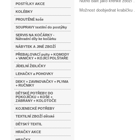
Nutno balit jako křehké zboží .
POSTÝLKY AKCE
Možnost doobjednat krabičku .
KOLÉBKY
PROUTĚNÉ koše
SOUPRAVY textilní do postýlky
SERVIS NA KOČÁRKY -
Náhradní díly ke kočárku
NÁBYTEK A JINÉ ZBOŽÍ
PŘEBALOVACÍ pulty + KOMODY
+ VANIČKY + KOJÍCÍ POLŠTAŘE
JÍDELNÍ ŽIDLIČKY
LEHAČKY a POHOVKY
DEKY + ZAVINOVAČKY + PLYMA
+ RUČNIKY
DĚTSKÉ POTŘEBY DO
POKOJÍČKU + KOŠE +
ZÁBRANY + KOLOTOČE
KOJENECKÉ POTŘEBY
TEXTILNÍ ZBOŽÍ dětské
DĚTSKÝ TEXTIL
HRAČKY AKCE
HRAČKY