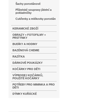
Šachy porcelánové
Přátelské soupravy jídelní a
pokladničky
Cukřenky a mlékovky porcelán
KERAMICKÉ ZBOŽÍ
OBRAZY + FOTOFILMY +
PRSTÝNKY
BUDÍKY A HODINY
BAZÉNOVÁ CHEMIE
RAZÍTKA
DÁRKOVÉ POUKÁZKY
KOČÁRKY PRO DĚTI
VÝPRODEJ KOČÁRKŮ,
POUŽITÉ KOČÁRKY
POTŘEBY PRO MIMINKA A PRO
DĚTI
DÝMKY KUŘÁCKÉ
Katalog značek