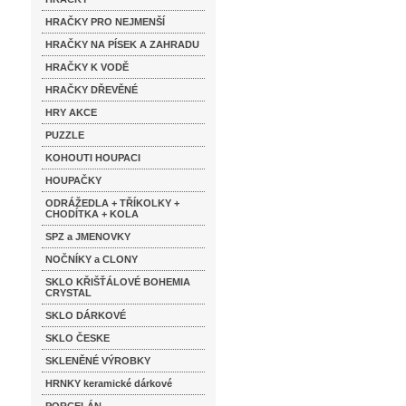
HRAČKY PRO NEJMENŠÍ
HRAČKY NA PÍSEK A ZAHRADU
HRAČKY K VODĚ
HRAČKY DŘEVĚNÉ
HRY AKCE
PUZZLE
KOHOUTI HOUPACI
HOUPAČKY
ODRÁŽEDLA + TŘÍKOLKY +
CHODÍTKA + KOLA
SPZ a JMENOVKY
NOČNÍKY a CLONY
SKLO KŘIŠŤÁLOVÉ BOHEMIA
CRYSTAL
SKLO DÁRKOVÉ
SKLO ČESKE
SKLENĚNÉ VÝROBKY
HRNKY keramické dárkové