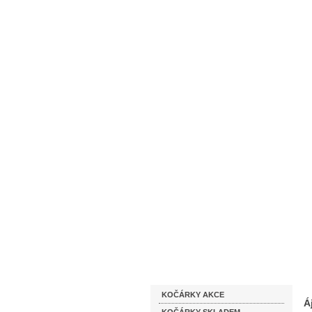
Homepage
Obchodní podmínky
Katalog zboží
KOČÁRKY AKCE
Á