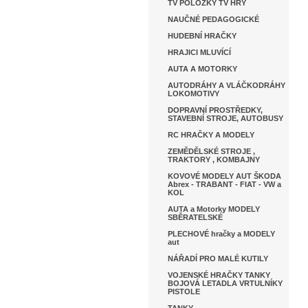
TV POLOŽKY TV HRY
NAUČNÉ PEDAGOGICKÉ
HUDEBNÍ HRAČKY
HRAJICI MLUVÍCÍ
AUTA A MOTORKY
AUTODRÁHY A VLÁČKODRÁHY
LOKOMOTIVY
DOPRAVNÍ PROSTŘEDKY,
STAVEBNÍ STROJE, AUTOBUSY
RC HRAČKY A MODELY
ZEMĚDĚLSKÉ STROJE ,
TRAKTORY , KOMBAJNY
KOVOVÉ MODELY AUT ŠKODA
Abrex - TRABANT - FIAT - VW a
KOL
AUTA a Motorky MODELY
SBĚRATELSKÉ
PLECHOVÉ hračky a MODELY
aut
NÁŘADÍ PRO MALÉ KUTILY
VOJENSKÉ HRAČKY TANKY
BOJOVÁ LETADLA VRTULNÍKY
PISTOLE