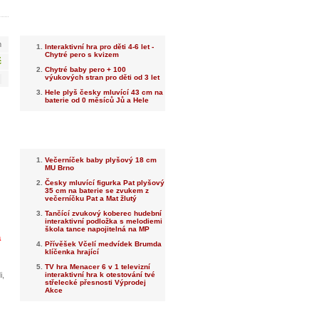
Nejnovější
m
Interaktivní hra pro děti 4-6 let -
Chytré pero s kvizem
č
Chytré baby pero + 100
výukových stran pro děti od 3 let
Hele plyš česky mluvící 43 cm na
baterie od 0 měsíců Jů a Hele
Nejprodávanější
Večerníček baby plyšový 18 cm
MU Brno
Česky mluvící figurka Pat plyšový
35 cm na baterie se zvukem z
večerníčku Pat a Mat žlutý
Tančící zvukový koberec hudební
interaktivní podložka s melodiemi
škola tance napojitelná na MP
a
Přívěšek Včelí medvídek Brumda
klíčenka hrající
TV hra Menacer 6 v 1 televizní
i,
interaktivní hra k otestování tvé
střelecké přesnosti Výprodej
Akce