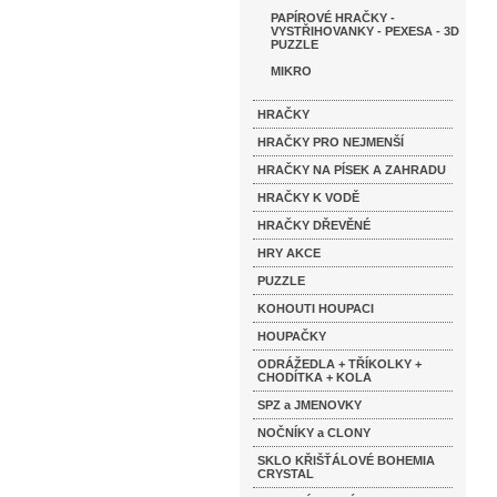
PAPÍROVÉ HRAČKY -
VYSTŘIHOVANKY - PEXESA - 3D
PUZZLE
MIKRO
HRAČKY
HRAČKY PRO NEJMENŠÍ
HRAČKY NA PÍSEK A ZAHRADU
HRAČKY K VODĚ
HRAČKY DŘEVĚNÉ
HRY AKCE
PUZZLE
KOHOUTI HOUPACI
HOUPAČKY
ODRÁŽEDLA + TŘÍKOLKY +
CHODÍTKA + KOLA
SPZ a JMENOVKY
NOČNÍKY a CLONY
SKLO KŘIŠŤÁLOVÉ BOHEMIA
CRYSTAL