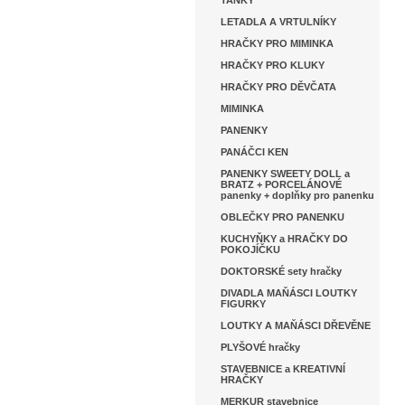
TANKY
LETADLA A VRTULNÍKY
HRAČKY PRO MIMINKA
HRAČKY PRO KLUKY
HRAČKY PRO DĚVČATA
MIMINKA
PANENKY
PANÁČCI KEN
PANENKY SWEETY DOLL a
BRATZ + PORCELÁNOVÉ
panenky + doplňky pro panenku
OBLEČKY PRO PANENKU
KUCHYŇKY a HRAČKY DO
POKOJÍČKU
DOKTORSKÉ sety hračky
DIVADLA MAŇÁSCI LOUTKY
FIGURKY
LOUTKY A MAŇÁSCI DŘEVĚNE
PLYŠOVÉ hračky
STAVEBNICE a KREATIVNÍ
HRAČKY
MERKUR stavebnice