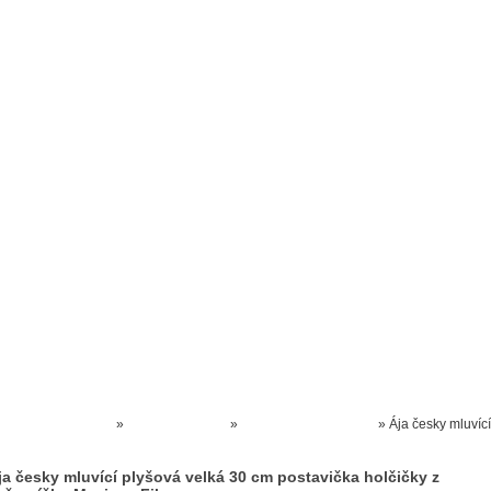
Prodejna kočárků
Dárkové poukázky
Odkazy
Slovensko
Kontak
Kočárky NEC
»
HRAČKY AKCE
»
TV POLOŽKY TV HRY
»
Ája česky mluvící
plyšová velká 30 cm postavička holčičky z večerníčku Maxipes Fik
ja česky mluvící plyšová velká 30 cm postavička holčičky z