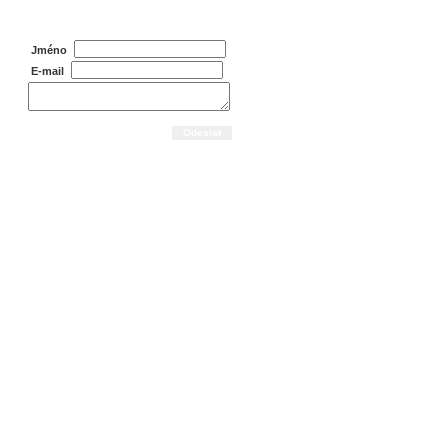
Dotaz na prodejce
,
Jméno
E-mail