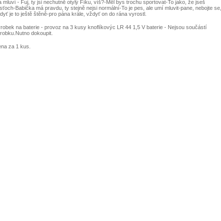
a mluví - Fuj, ty jsi nechutně otylý Fíku, víš?-Měl bys trochu sportovat-To jako, že jseš
usťoch-Babička má pravdu, ty stejně nejsi normální-To je pes, ale umí mluvit-pane, nebojte se
dyť je to ještě štěně-pro pána krále, vždyť on do rána vyrostl.
robek na baterie - provoz na 3 kusy knoflíkovýc LR 44 1,5 V baterie - Nejsou součástí
robku.Nutno dokoupit.
na za 1 kus.