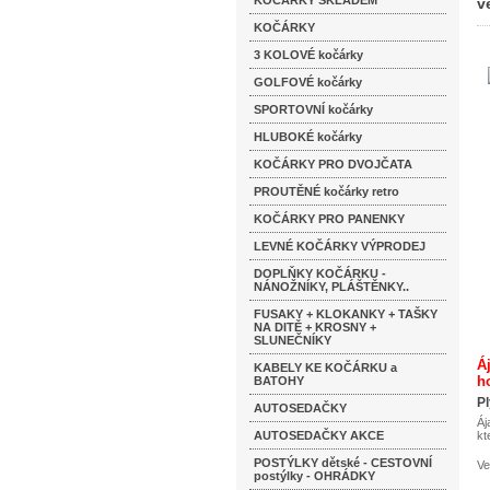
KOČÁRKY SKLADEM
v
KOČÁRKY
3 KOLOVÉ kočárky
GOLFOVÉ kočárky
SPORTOVNÍ kočárky
HLUBOKÉ kočárky
KOČÁRKY PRO DVOJČATA
PROUTĚNÉ kočárky retro
KOČÁRKY PRO PANENKY
LEVNÉ KOČÁRKY VÝPRODEJ
DOPLŇKY KOČÁRKU -
NÁNOŽNÍKY, PLÁŠTĚNKY..
FUSAKY + KLOKANKY + TAŠKY
NA DITĚ + KROSNY +
SLUNEČNÍKY
Á
KABELY KE KOČÁRKU a
h
BATOHY
Pl
AUTOSEDAČKY
Áj
AUTOSEDAČKY AKCE
kt
POSTÝLKY dětské - CESTOVNÍ
Ve
postýlky - OHRÁDKY