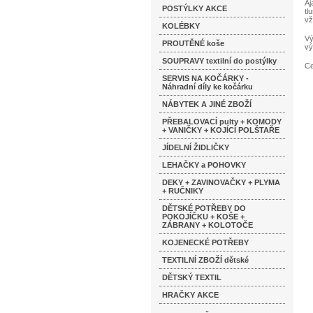
Aj
POSTÝLKY AKCE
tl
vž
KOLÉBKY
Vý
PROUTĚNÉ koše
vý
SOUPRAVY textilní do postýlky
Ce
SERVIS NA KOČÁRKY -
Náhradní díly ke kočárku
NÁBYTEK A JINÉ ZBOŽÍ
PŘEBALOVACÍ pulty + KOMODY
+ VANIČKY + KOJÍCÍ POLŠTAŘE
JÍDELNÍ ŽIDLIČKY
LEHAČKY a POHOVKY
DEKY + ZAVINOVAČKY + PLYMA
+ RUČNIKY
DĚTSKÉ POTŘEBY DO
POKOJÍČKU + KOŠE +
ZÁBRANY + KOLOTOČE
KOJENECKÉ POTŘEBY
TEXTILNÍ ZBOŽÍ dětské
DĚTSKÝ TEXTIL
HRAČKY AKCE