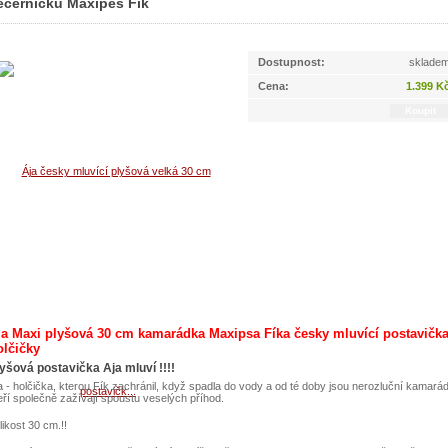
ečerníčku Maxipes Fik
Dostupnost:
sklade
Cena:
1.399 K
ja Maxi plyšová 30 cm kamarádka Maxipsa Fíka česky mluvící postavičk
olčičky
yšová postavička Aja mluví !!!!
a - holčička, kterou Fík zachránil, když spadla do vody a od té doby jsou nerozluční kamarád
eří společně zažívají spoustu veselých příhod.
likost 30 cm.!!