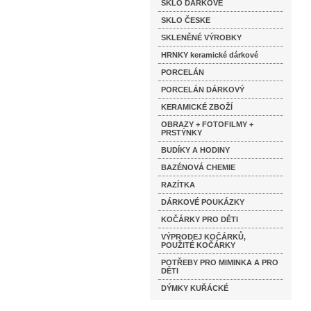
SKLO DÁRKOVÉ
SKLO ČESKE
SKLENĚNÉ VÝROBKY
HRNKY keramické dárkové
PORCELÁN
PORCELÁN DÁRKOVÝ
KERAMICKÉ ZBOŽÍ
OBRAZY + FOTOFILMY +
PRSTÝNKY
BUDÍKY A HODINY
BAZÉNOVÁ CHEMIE
RAZÍTKA
DÁRKOVÉ POUKÁZKY
KOČÁRKY PRO DĚTI
VÝPRODEJ KOČÁRKŮ,
POUŽITÉ KOČÁRKY
POTŘEBY PRO MIMINKA A PRO
DĚTI
DÝMKY KUŘÁCKÉ