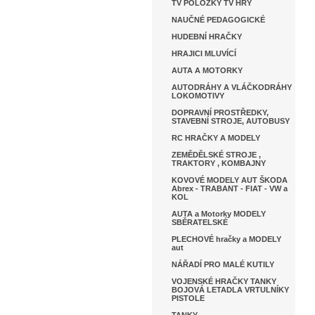
TV POLOŽKY TV HRY
NAUČNÉ PEDAGOGICKÉ
HUDEBNÍ HRAČKY
HRAJICI MLUVÍCÍ
AUTA A MOTORKY
AUTODRÁHY A VLÁČKODRÁHY
LOKOMOTIVY
DOPRAVNÍ PROSTŘEDKY,
STAVEBNÍ STROJE, AUTOBUSY
RC HRAČKY A MODELY
ZEMĚDĚLSKÉ STROJE ,
TRAKTORY , KOMBAJNY
KOVOVÉ MODELY AUT ŠKODA
Abrex - TRABANT - FIAT - VW a
KOL
AUTA a Motorky MODELY
SBĚRATELSKÉ
PLECHOVÉ hračky a MODELY
aut
NÁŘADÍ PRO MALÉ KUTILY
VOJENSKÉ HRAČKY TANKY
BOJOVÁ LETADLA VRTULNÍKY
PISTOLE