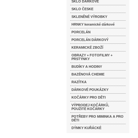
SKLO DÁRKOVÉ
SKLO ČESKE
SKLENĚNÉ VÝROBKY
HRNKY keramické dárkové
PORCELÁN
PORCELÁN DÁRKOVÝ
KERAMICKÉ ZBOŽÍ
OBRAZY + FOTOFILMY +
PRSTÝNKY
BUDÍKY A HODINY
BAZÉNOVÁ CHEMIE
RAZÍTKA
DÁRKOVÉ POUKÁZKY
KOČÁRKY PRO DĚTI
VÝPRODEJ KOČÁRKŮ,
POUŽITÉ KOČÁRKY
POTŘEBY PRO MIMINKA A PRO
DĚTI
DÝMKY KUŘÁCKÉ