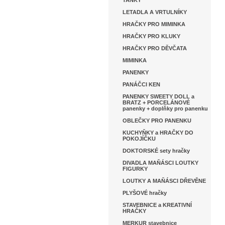
TANKY
LETADLA A VRTULNÍKY
HRAČKY PRO MIMINKA
HRAČKY PRO KLUKY
HRAČKY PRO DĚVČATA
MIMINKA
PANENKY
PANÁČCI KEN
PANENKY SWEETY DOLL a
BRATZ + PORCELÁNOVÉ
panenky + doplňky pro panenku
OBLEČKY PRO PANENKU
KUCHYŇKY a HRAČKY DO
POKOJÍČKU
DOKTORSKÉ sety hračky
DIVADLA MAŇÁSCI LOUTKY
FIGURKY
LOUTKY A MAŇÁSCI DŘEVĚNE
PLYŠOVÉ hračky
STAVEBNICE a KREATIVNÍ
HRAČKY
MERKUR stavebnice