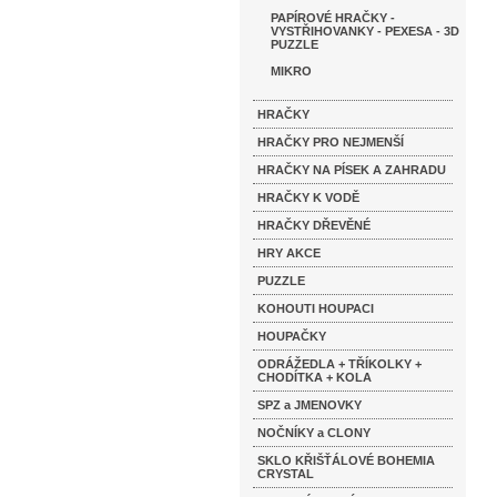
PAPÍROVÉ HRAČKY -
VYSTŘIHOVANKY - PEXESA - 3D
PUZZLE
MIKRO
HRAČKY
HRAČKY PRO NEJMENŠÍ
HRAČKY NA PÍSEK A ZAHRADU
HRAČKY K VODĚ
HRAČKY DŘEVĚNÉ
HRY AKCE
PUZZLE
KOHOUTI HOUPACI
HOUPAČKY
ODRÁŽEDLA + TŘÍKOLKY +
CHODÍTKA + KOLA
SPZ a JMENOVKY
NOČNÍKY a CLONY
SKLO KŘIŠŤÁLOVÉ BOHEMIA
CRYSTAL