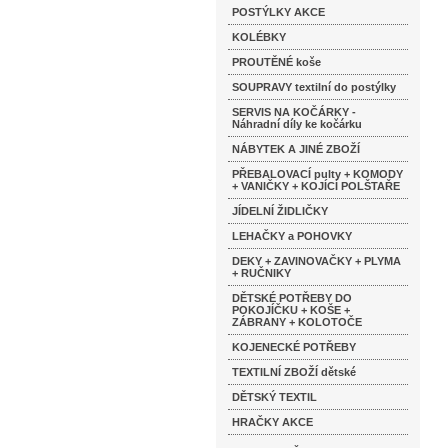
POSTÝLKY AKCE
KOLÉBKY
PROUTĚNÉ koše
SOUPRAVY textilní do postýlky
SERVIS NA KOČÁRKY -
Náhradní díly ke kočárku
NÁBYTEK A JINÉ ZBOŽÍ
PŘEBALOVACÍ pulty + KOMODY
+ VANIČKY + KOJÍCÍ POLŠTAŘE
JÍDELNÍ ŽIDLIČKY
LEHAČKY a POHOVKY
DEKY + ZAVINOVAČKY + PLYMA
+ RUČNIKY
DĚTSKÉ POTŘEBY DO
POKOJÍČKU + KOŠE +
ZÁBRANY + KOLOTOČE
KOJENECKÉ POTŘEBY
TEXTILNÍ ZBOŽÍ dětské
DĚTSKÝ TEXTIL
HRAČKY AKCE