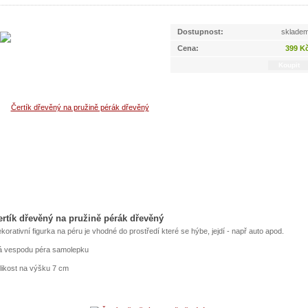
Dostupnost:
sklade
Cena:
399 K
ertík dřevěný na pružině pérák dřevěný
korativní figurka na péru je vhodné do prostředí které se hýbe, jejdí - např auto apod.
 vespodu péra samolepku
likost na výšku 7 cm