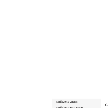
Homepage
Obchodní podmínky
Katalog zboží
KOČÁRKY AKCE
Č