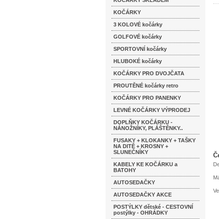
KOČÁRKY SKLADEM
KOČÁRKY
3 KOLOVÉ kočárky
GOLFOVÉ kočárky
SPORTOVNÍ kočárky
HLUBOKÉ kočárky
KOČÁRKY PRO DVOJČATA
PROUTĚNÉ kočárky retro
KOČÁRKY PRO PANENKY
LEVNÉ KOČÁRKY VÝPRODEJ
DOPLŇKY KOČÁRKU -
NÁNOŽNÍKY, PLÁŠTĚNKY..
FUSAKY + KLOKANKY + TAŠKY
NA DITĚ + KROSNY +
SLUNEČNÍKY
Č
KABELY KE KOČÁRKU a
De
BATOHY
Má
AUTOSEDAČKY
Ve
AUTOSEDAČKY AKCE
POSTÝLKY dětské - CESTOVNÍ
postýlky - OHRÁDKY