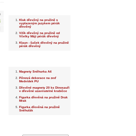
Nejnovější
m
Kluk dřevěný na pružině s
č
vyplazeným jazykem pérák
dřevěný
Vilík dřevěný na pružině od
Včelky Máji pérák dřevěný
Klaun - šašek dřevěný na pružině
pérák dřevěný
Nejprodávanější
Magnety Sněhurka A4
Pěnová dekorace na zeď
Medvídek PU
Dřevěné magnety 20 ks Dinosauři
v dřevěné uzaviratelné krabičce
Figurka dřevěná na pružině Drak
Mrak
Figurka dřevěná na pružině
Sněhulák
Dotaz na prodejce