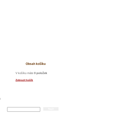
t
Obsah košíku
V košíku máte
0 položek
Zobrazit košík
a
Hledání