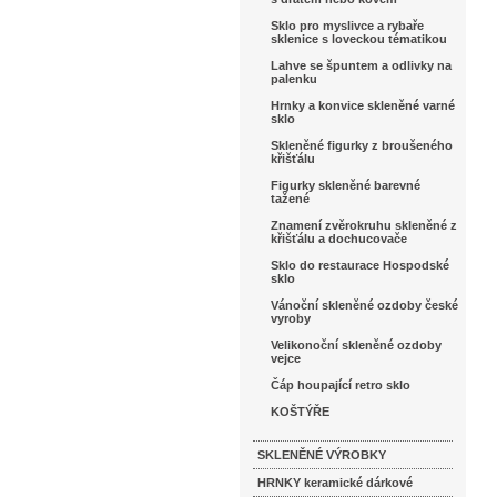
Sklo pro myslivce a rybaře
sklenice s loveckou tématikou
Lahve se špuntem a odlivky na
palenku
Hrnky a konvice skleněné varné
sklo
Skleněné figurky z broušeného
křišťálu
Figurky skleněné barevné
tažené
Znamení zvěrokruhu skleněné z
křišťálu a dochucovače
Sklo do restaurace Hospodské
sklo
Vánoční skleněné ozdoby české
vyroby
Velikonoční skleněné ozdoby
vejce
Čáp houpající retro sklo
KOŠTÝŘE
SKLENĚNÉ VÝROBKY
HRNKY keramické dárkové