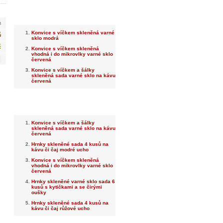
Nejnovější
m
Konvice s víčkem skleněná varné
č
sklo modrá
č
Konvice s víčkem skleněná
vhodná i do mikrovlky varné sklo
červená
Konvice s víčkem a šálky
skleněná sada varné sklo na kávu
červená
Nejprodávanější
Konvice s víčkem a šálky
skleněná sada varné sklo na kávu
červená
Hrnky skleněné sada 4 kusů na
kávu či čaj modré ucho
Konvice s víčkem skleněná
vhodná i do mikrovlky varné sklo
červená
Hrnky skleněné varné sklo sada 6
kusů s kytičkami a se čirými
oušky
Hrnky skleněné sada 4 kusů na
kávu či čaj růžové ucho