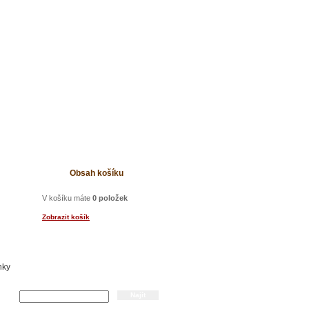
t
Obsah košíku
V košíku máte
0 položek
Zobrazit košík
nky
Hledání