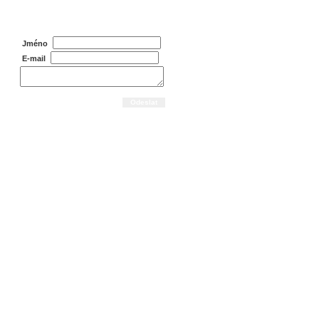
Dotaz na prodejce
Jméno
E-mail