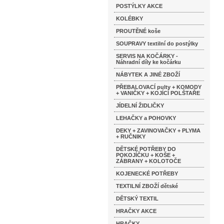
POSTÝLKY AKCE
KOLÉBKY
PROUTĚNÉ koše
SOUPRAVY textilní do postýlky
SERVIS NA KOČÁRKY -
Náhradní díly ke kočárku
NÁBYTEK A JINÉ ZBOŽÍ
PŘEBALOVACÍ pulty + KOMODY
+ VANIČKY + KOJÍCÍ POLŠTAŘE
JÍDELNÍ ŽIDLIČKY
LEHAČKY a POHOVKY
DEKY + ZAVINOVAČKY + PLYMA
+ RUČNIKY
DĚTSKÉ POTŘEBY DO
POKOJÍČKU + KOŠE +
ZÁBRANY + KOLOTOČE
KOJENECKÉ POTŘEBY
TEXTILNÍ ZBOŽÍ dětské
DĚTSKÝ TEXTIL
HRAČKY AKCE
HRAČKY