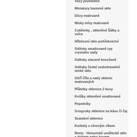
Vázy průhledné
Miniatury barevné sklo
Dózy malované
Misky mísy malované
Cukřenky , skleněné Šálky a
svíce
Hřbitovní sklo pohřebnictví
Odlivky smaltované typ
crystalex sady
Odlivky zlacené broušené
Odlivky české sododraselné
tenké sklo
Obří číše a sady sklenic
malovaných
Přátelky sklenice 2 kusy
Košíky skleněné smaltované
Popelníky
Grogovky sklenice na kávu či čaj
Svatební sklenice
Korbely s cínovým víkem
Retro - Historické umělecké sklo
s drátem nebo kovem