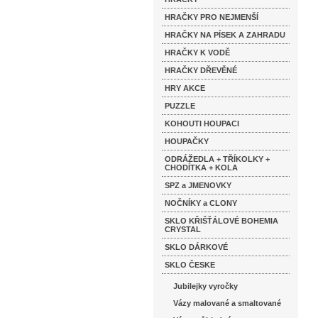
HRAČKY PRO NEJMENŠÍ
HRAČKY NA PÍSEK A ZAHRADU
HRAČKY K VODĚ
HRAČKY DŘEVĚNÉ
HRY AKCE
PUZZLE
KOHOUTI HOUPACI
HOUPAČKY
ODRÁŽEDLA + TŘÍKOLKY +
CHODÍTKA + KOLA
SPZ a JMENOVKY
NOČNÍKY a CLONY
SKLO KŘIŠŤÁLOVÉ BOHEMIA
CRYSTAL
SKLO DÁRKOVÉ
SKLO ČESKE
Jubilejky vyročky
Vázy malované a smaltované