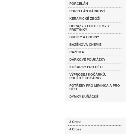
PORCELÁN
PORCELÁN DÁRKOVÝ
KERAMICKÉ ZBOŽÍ
OBRAZY + FOTOFILMY +
PRSTÝNKY
BUDÍKY A HODINY
BAZÉNOVÁ CHEMIE
RAZÍTKA
DÁRKOVÉ POUKÁZKY
KOČÁRKY PRO DĚTI
VÝPRODEJ KOČÁRKŮ,
POUŽITÉ KOČÁRKY
POTŘEBY PRO MIMINKA A PRO
DĚTI
DÝMKY KUŘÁCKÉ
Katalog značek
3 Cross
4 Cross