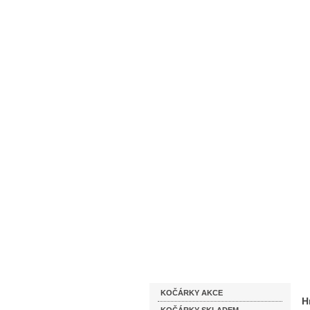
Homepage
Obchodní podmínky
Katalog zboží
KOČÁRKY AKCE
H