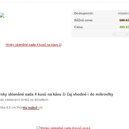
Dostupnost:
sklade
Běžná cena:
599 K
Cena:
499 K
rnky skleněné sada 4 kusů na kávu či čaj vhodné i do mikrovlky
da zdobených hrnků na držadlech.
ška 8,5 cm Průměr hrdla 8 cm