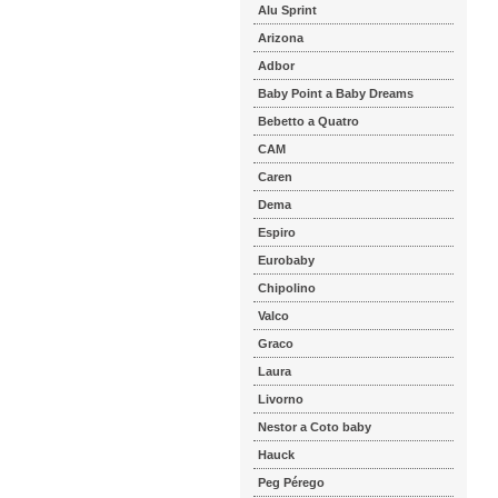
Alu Sprint
Arizona
Adbor
Baby Point a Baby Dreams
Bebetto a Quatro
CAM
Caren
Dema
Espiro
Eurobaby
Chipolino
Valco
Graco
Laura
Livorno
Nestor a Coto baby
Hauck
Peg Pérego