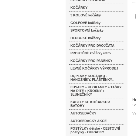
KOČÁRKY SKLADEM
KOČÁRKY
3 KOLOVÉ kočárky
GOLFOVÉ kočárky
SPORTOVNÍ kočárky
HLUBOKÉ kočárky
KOČÁRKY PRO DVOJČATA
PROUTĚNÉ kočárky retro
KOČÁRKY PRO PANENKY
LEVNÉ KOČÁRKY VÝPRODEJ
DOPLŇKY KOČÁRKU -
NÁNOŽNÍKY, PLÁŠTĚNKY..
FUSAKY + KLOKANKY + TAŠKY
NA DITĚ + KROSNY +
SLUNEČNÍKY
H
KABELY KE KOČÁRKU a
Sa
BATOHY
AUTOSEDAČKY
Vý
AUTOSEDAČKY AKCE
POSTÝLKY dětské - CESTOVNÍ
postýlky - OHRÁDKY